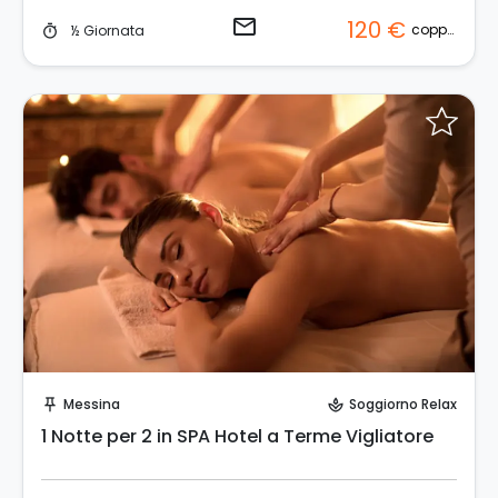
email
120 €
coppia
½ Giornata
timer
Invia una richiesta!
Messina
Soggiorno Relax
push_pin
spa
1 Notte per 2 in SPA Hotel a Terme Vigliatore