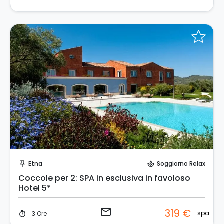
Invia una richiesta!
Etna
Soggiorno Relax
push_pin
spa
Coccole per 2: SPA in esclusiva in favoloso
Hotel 5*
email
319 €
spa
3 Ore
timer