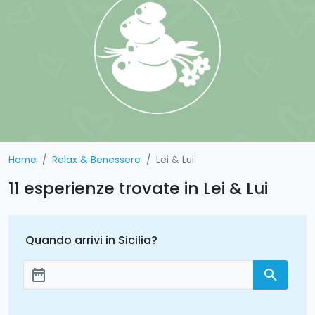
Home
Relax & Benessere
Lei & Lui
11 esperienze trovate in Lei & Lui
Quando arrivi in Sicilia?
date_range
search
Aggiungi le date