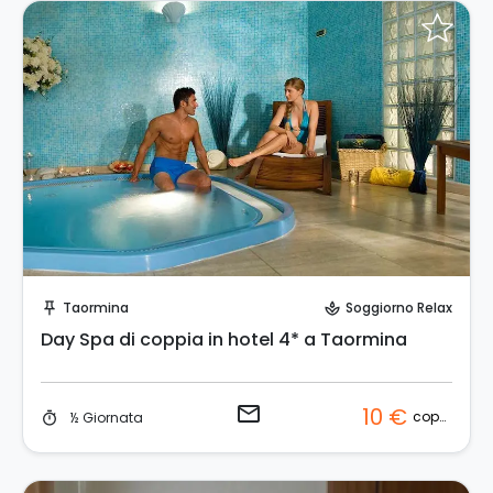
Invia una richiesta!
Taormina
Soggiorno Relax
push_pin
spa
Day Spa di coppia in hotel 4* a Taormina
email
10 €
coppia
½ Giornata
timer