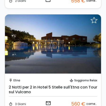
email
558 €
camera
2 Giorni
timer
Invia una richiesta!
Etna
Soggiorno Relax
push_pin
spa
2 Notti per 2 in Hotel 5 Stelle sull'Etna con Tour
sul Vulcano
email
560 €
camera
3 Giorni
timer