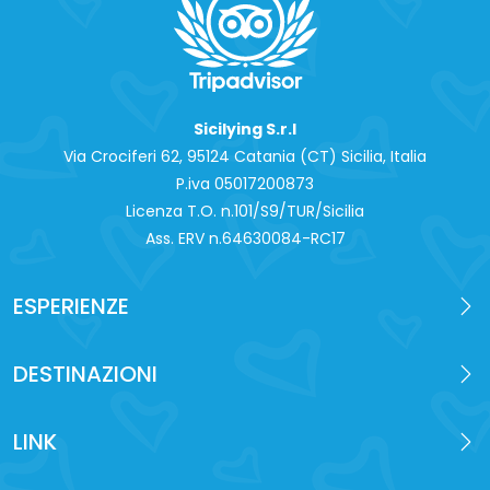
Sicilying S.r.l
Via Crociferi 62, 95124 Catania (CT) Sicilia, Italia
P.iva 0‍5017200873
Licenza T.O. n.101/S9/TUR/Sicilia
Ass. ERV n.64630084-RC17
ESPERIENZE
DESTINAZIONI
LINK