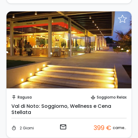
Invia una richiesta!
Ragusa
Soggiorno Relax
push_pin
spa
Val di Noto: Soggiorno, Wellness e Cena
Stellata
email
399 €
camera
2 Giorni
timer