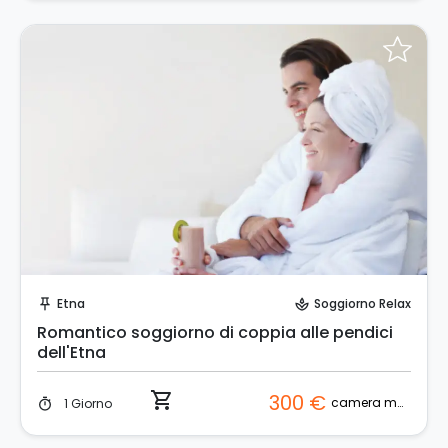
Prenota Subito!
Etna
Soggiorno Relax
push_pin
spa
Romantico soggiorno di coppia alle pendici
dell'Etna
shopping_cart
300 €
camera matrimoniale
1 Giorno
timer