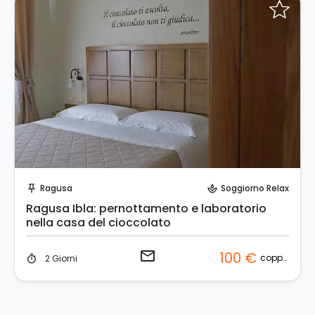
Invia una richiesta!
Ragusa
Soggiorno Relax
push_pin
spa
Ragusa Ibla: pernottamento e laboratorio
nella casa del cioccolato
email
100 €
coppia
2 Giorni
timer