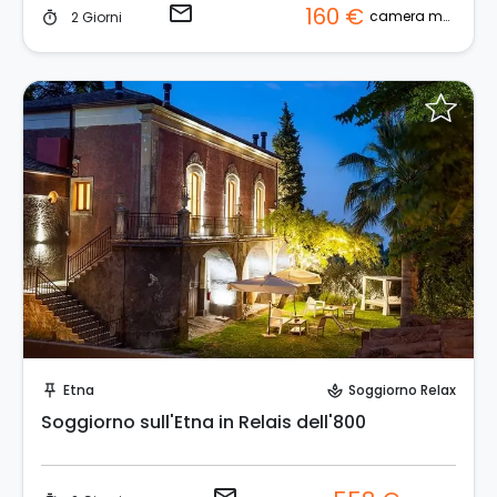
email
160 €
camera matrimoniale
2 Giorni
timer
Invia una richiesta!
Etna
Soggiorno Relax
push_pin
spa
Soggiorno sull'Etna in Relais dell'800