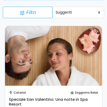
Filtri
tune
Prenota Subito!
Catania
Soggiorno Relax
push_pin
spa
Speciale San Valentino: Una notte in Spa
Resort