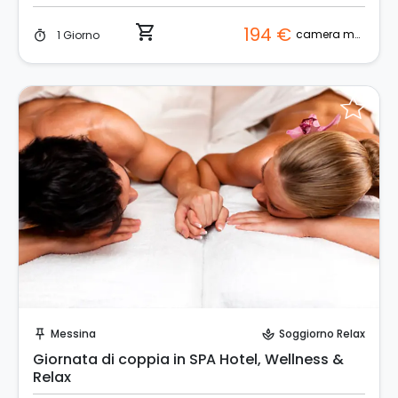
shopping_cart
194 €
camera matrimoniale
1 Giorno
timer
Invia una richiesta!
Messina
Soggiorno Relax
push_pin
spa
Giornata di coppia in SPA Hotel, Wellness &
Relax