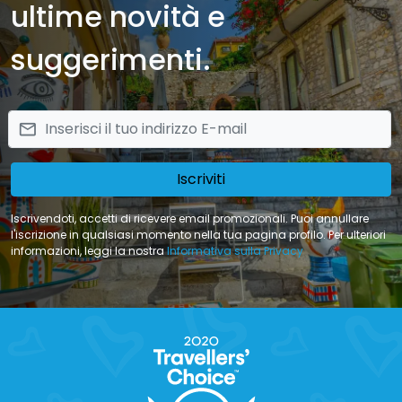
ultime novità e
suggerimenti.
email
Iscriviti
Iscrivendoti, accetti di ricevere email promozionali. Puoi annullare
l'iscrizione in qualsiasi momento nella tua pagina profilo. Per ulteriori
informazioni, leggi la nostra
Informativa sulla Privacy