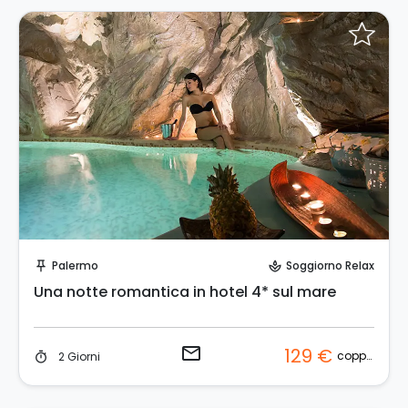
Invia una richiesta!
Palermo
Soggiorno Relax
push_pin
spa
Una notte romantica in hotel 4* sul mare
email
129 €
coppia
2 Giorni
timer