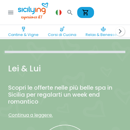
shopping_cart
menu
search
wine_bar
soup_kitchen
spa
chevron_right
Cantine & Vigne
Corsi di Cucina
Relax & Benessere
Lei & Lui
Scopri le offerte nelle più belle spa in
Sicilia per regalarti un week end
romantico
Continua a leggere.