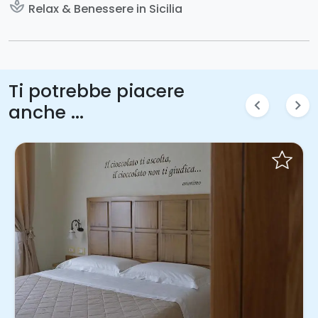
spa
Relax & Benessere in Sicilia
Ti potrebbe piacere
chevron_left
chevron_right
anche ...