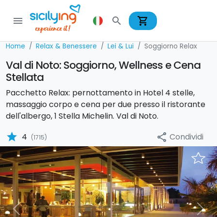
shopping_cart
menu
search
Home
Relax & Benessere
Lei & Lui
Soggiorno Relax
Val di Noto: Soggiorno, Wellness e Cena
Stellata
Pacchetto Relax: pernottamento in Hotel 4 stelle,
massaggio corpo e cena per due presso il ristorante
dell'albergo, 1 Stella Michelin. Val di Noto.
star
Condividi
4
share
(1715)
Previous
Nex