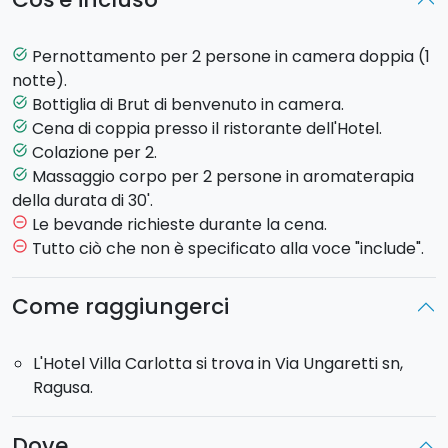
massaggio corpo
in vinoterapia (per 2 persone)
all'interno del centro estetico dell'Hotel della
durata
di 30'
.
Pernottamento per 2 persone in camera doppia (1
task_alt
Ciliegina sulla torta, inclusa nell'offerta, una magnifica
notte).
cena a lume di candela
di coppia presso il
Bottiglia di Brut di benvenuto in camera.
task_alt
ristorante
dell'Hotel
La Fenice
, che vanta
1 Stella
Cena di coppia presso il ristorante dell'Hotel.
task_alt
Michelin
. Un'occasione romantica per godere della
Colazione per 2.
task_alt
tradizione gastronomica del Val di Noto dove i piatti,
Massaggio corpo per 2 persone in aromaterapia
task_alt
sotto la regia dello Chef Claudio Ruta, saranno
della durata di 30'.
accompagnati da pregiate etichette vinicole. La
Le bevande richieste durante la cena.
remove_circle_outline
mattina successiva, ad attendervi una ricca colazione
Tutto ciò che non è specificato alla voce "include".
remove_circle_outline
a buffet con prodotti freschi locali completerà il
vostro soggiorno.
Come raggiungerci
Durante il soggiorno, durante la stagione estiva,
potrete usufruire della piscina all'aperto dell'Hotel.
L'Hotel Villa Carlotta si trova in Via Ungaretti sn,
Un'occasione unica per dedicarvi al vostro
benessere
Ragusa.
ed ai
sapori gourmet
siciliani.
Dove