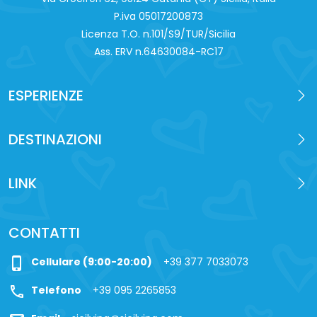
P.iva 0‍5017200873
Licenza T.O. n.101/S9/TUR/Sicilia
Ass. ERV n.64630084-RC17
ESPERIENZE
DESTINAZIONI
LINK
CONTATTI
phone_iphone
Cellulare (9:00-20:00)
+39 377 7033073
call
Telefono
+39 095 2265853