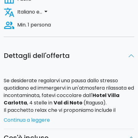
translate
arrow_drop_down
Italiano e...
people_alt
Min. 1 persona
Dettagli dell'offerta
Se desiderate regalarvi una pausa dallo stresso
quotidiano ed immergervi in un'atmosfera rilassata ed
incontaminata, fatevi coccolare dall'
Hotel Villa
Carlotta
, 4 stelle in
Val di Noto
(Ragusa).
Il pacchetto relax che vi proponiamo include il
pernottamento
in camera matrimoniale, una
Continua a leggere
bottiglia di benvenuto
al vostro arrivo in camera,
un Brut Metodo Classico made in Sicily, ed un
Cos'è incluso