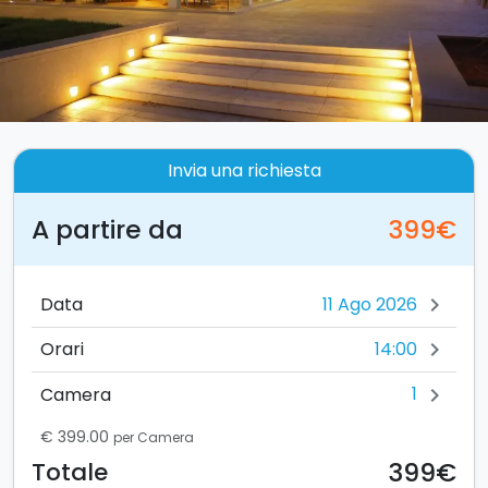
Invia una richiesta
A partire da
399€
Data
chevron_right
14:00
Orari
chevron_right
1
Camera
chevron_right
€ 399.00
per Camera
399€
Totale