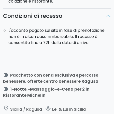
colazione e ristorante.
Condizioni di recesso
L'acconto pagato sul sito in fase di prenotazione
non è in alcun caso rimborsabile. Il recesso è
consentito fino a 72h dalla data di arrivo.
label_important
Pacchetto con cena esclusiva e percorso
benessere, offerte centro benessere Ragusa
label_important
1-Notte,-Massaggio-e-Cena per 2 in
Ristorante Michelin
place
spa
Sicilia / Ragusa
Lei & Lui in Sicilia