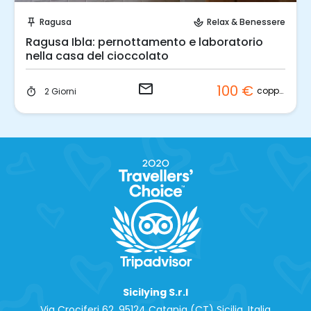
Invia una richiesta!
Ragusa
Relax & Benessere
push_pin
spa
Ragusa Ibla: pernottamento e laboratorio
nella casa del cioccolato
email
100 €
coppia
2 Giorni
timer
Sicilying S.r.l
Via Crociferi 62, 95124 Catania (CT) Sicilia, Italia