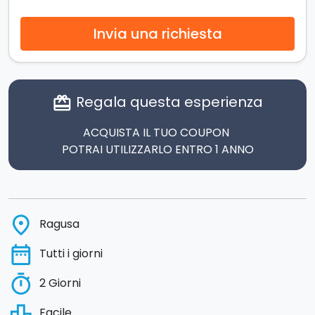
Invia una richiesta
Regala questa esperienza
card_giftcard
ACQUISTA IL TUO COUPON
POTRAI UTILIZZARLO ENTRO 1 ANNO
place
Ragusa
date_range
Tutti i giorni
timer
2 Giorni
leaderboard
Facile