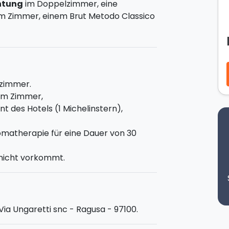
htung
im Doppelzimmer, eine
im Zimmer, einem Brut Metodo Classico
it Weintherapie (für 2 Personen) im
ür eine Dauer von 30 Minuten.
Abendessen im Kerzenschein
im
s, das sich mit
1 Michelinstern
rühmen
e die gastronomische Tradition Val di
lzimmer.
reitet vom Chef Claudio Ruta, werden
dem Zimmer,
sten Morgen erwartet euch dann eine
 des Hotels (1 Michelinstern),
len Produkten.
t könnt ihr auch den Pool des Hotels
matherapie für eine Dauer von 30
inden und dem guten Geschmack!
 nicht vorkommt.
 Via Ungaretti snc - Ragusa - 97100.