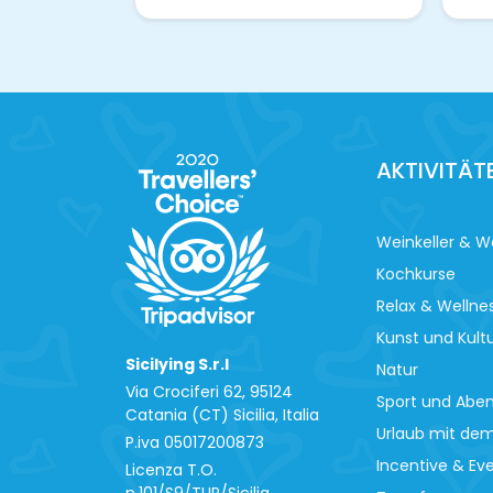
AKTIVITÄT
Weinkeller & W
Kochkurse
Relax & Wellne
Kunst und Kult
Sicilying S.r.l
Natur
Via Crociferi 62, 95124
Sport und Abe
Catania (CT) Sicilia, Italia
Urlaub mit de
P.iva 0‍5017200873
Incentive & Ev
Licenza T.O.