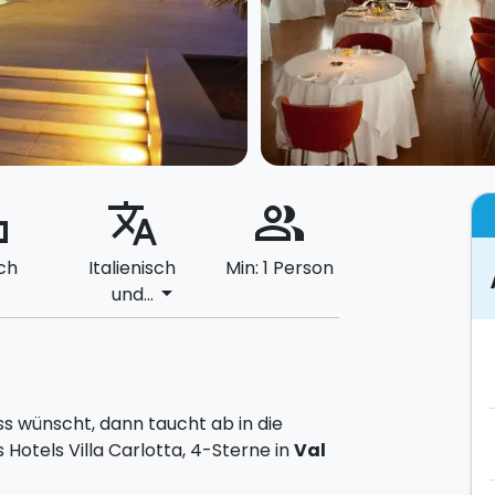
ard
translate
people_alt
ch
Italienisch
Min: 1 Person
arrow_drop_down
und...
s wünscht, dann taucht ab in die
otels Villa Carlotta, 4-Sterne in
Val