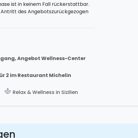
e ist in keinem Fall rückerstattbar.
r Antritt des Angebotszurückgezogen
sgang, Angebot Wellness-Center
r 2 im Restaurant Michelin
spa
n
Relax & Wellness in Sizilien
gen