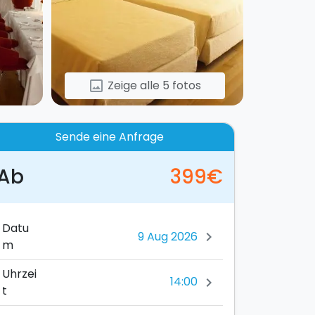
Zeige alle 5 fotos
image
Sende eine Anfrage
Ab
399€
Datu
chevron_right
m
Uhrzei
14:00
chevron_right
t