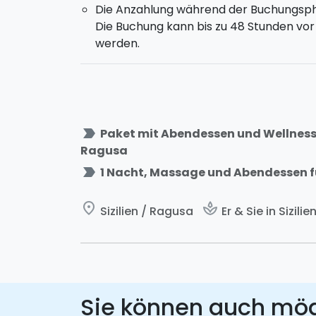
Die Anzahlung während der Buchungsphas
Die Buchung kann bis zu 48 Stunden vo
werden.
label_important
Paket mit Abendessen und Wellnes
Ragusa
label_important
1 Nacht, Massage und Abendessen fü
place
spa
Sizilien / Ragusa
Er & Sie in Sizilie
Sie können auch mö