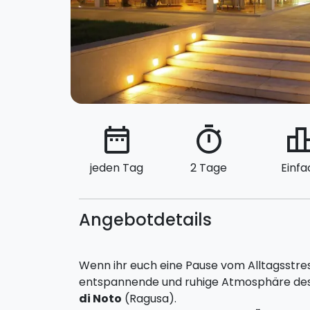
date_range
timer
leaderbo
jeden Tag
2 Tage
Einfa
Angebotdetails
Wenn ihr euch eine Pause vom Alltagsstres
entspannende und ruhige Atmosphäre des H
di Noto
(Ragusa).