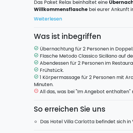
Das Paket Relax beinhaltet eine
Übernac
Willkommensflasche
bei eurer Ankunft 
made in Sicily, und eine
Körpermassage
m
Weiterlesen
Inneren des Kosmetikbereichs des Hotels f
Das i-Tüpfelchen dieses Angebots ist das
Was ist inbegriffen
Restaurant
La Fenice
im Inneren des Hotel
kann. Eine romantische Gelegenheit, um di
Übernachtung für 2 Personen in Doppe
task_alt
Notos kennenzulernen. Die Gerichte, zube
Flasche Metodo Classico Siciliano auf 
task_alt
von erlesenen Weinen begleitet. Am näch
Abendessen für 2 Personen im Restaurant
task_alt
reiches Frühstücksbuffet mit frischen loka
Frühstück.
task_alt
Während des Aufenthalts in der Sommerzei
1 Körpermassage für 2 Personen mit Aro
task_alt
nutzen. Widmet euch nun eurem Wohlbef
Minuten.
All das, was bei "Im Angebot enthalten"
remove_circle_outline
So erreichen Sie uns
Das Hotel Villa Carlotta befindet sich in