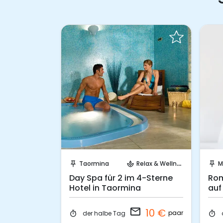
Anfrage
Sende eine Anfrage
elax & Wellness
Taormina
Relax & Wellness
M
push_pin
spa
push_pin
ür 2
Day Spa für 2 im 4-Sterne
Rom
Hotel in
Hotel in Taormina
auf
email
10 €
0 €
paar
der halbe Tag
timer
timer
doppelzimmer