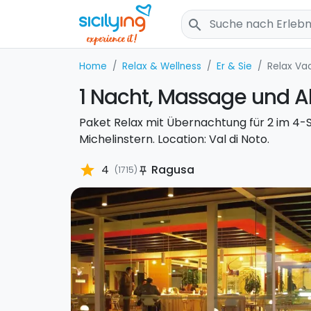
search
Home
Relax & Wellness
Er & Sie
Relax Va
1 Nacht, Massage und A
Paket Relax mit Übernachtung für 2 im 4-
Michelinstern. Location: Val di Noto.
star
4
Ragusa
(1715)
push_pin