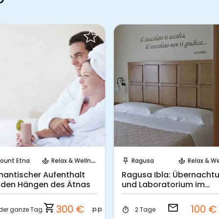
Sofort buchen!
Sende eine Anfrage
ount Etna
Relax & Wellness
Ragusa
Relax & Well
spa
push_pin
spa
antischer Aufenthalt
Ragusa Ibla: Übernacht
 den Hängen des Ätnas
und Laboratorium im
Schokoladenhaus
shopping_cart
email
300 €
100 €
p.p.
der ganze Tag
2 Tage
timer