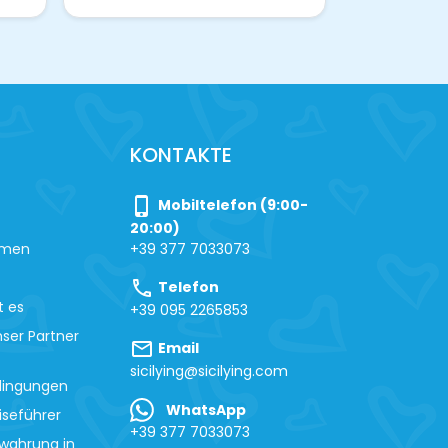
KONTAKTE
phone_iphone
Mobiltelefon (9:00-
20:00)
hmen
+39 377 7033073
call
Telefon
t es
+39 095 2265853
ser Partner
mail
Email
sicilying@sicilying.com
dingungen
WhatsApp
iseführer
+39 377 7033073
wahrung in