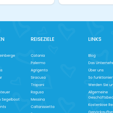
EN
REISEZIELE
LINKS
einberge
Catania
Blog
Palermo
Das Unterne
ss
Agrigento
Über uns
ur
Siracusa
So funktionier
Trapani
Werden Sie un
nteuer
Ragusa
Allgemeine
Geschäftsbe
m Segelboot
Messina
Kostenlose Re
ents
Caltanissetta
Gepäckaufbe