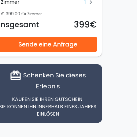
1
Zimmer
chevron_right
€ 399.00
für Zimmer
399€
Insgesamt
Sende eine Anfrage
card_giftcard
Schenken Sie dieses
Erlebnis
KAUFEN SIE IHREN GUTSCHEIN
SIE KÖNNEN IHN INNERHALB EINES JAHRES
EINLÖSEN