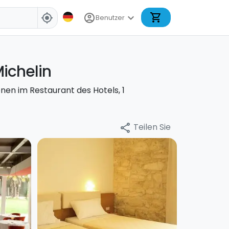
shopping_cart
account_circle
expand_more
my_location
Benutzer
ichelin
en im Restaurant des Hotels, 1
Teilen Sie
share