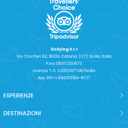
Sicilying S.r.l
Via Crociferi 62, 95124 Catania (CT) Sicilia, Italia
P.iva 0‍5017200873
Licenza T.O. n.101/S9/TUR/Sicilia
Ass. ERV n.64630084-RC17
ESPERIENZE
DESTINAZIONI