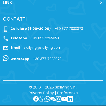
LINK
CONTATTI
phone_iphone
Cellulare (9:00-20:00)
+39 377 7033073
call
Telefono
+39 095 2265853
mail
Email
sicilying@sicilying.com
WhatsApp
+39 377 7033073
© 2018 - 2026 Sicilying S.r.l.
Privacy Policy
|
Preferenze