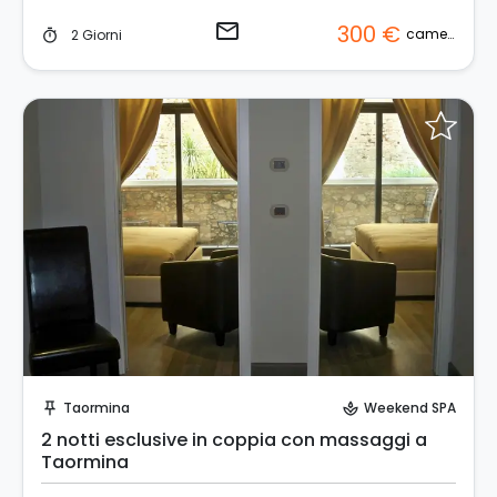
email
300 €
camera
2 Giorni
timer
Invia una richiesta!
Taormina
Weekend SPA
push_pin
spa
2 notti esclusive in coppia con massaggi a
Taormina