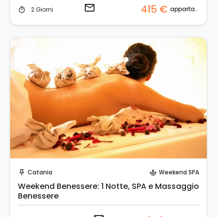
email
415 €
appartamento
2 Giorni
timer
Invia una richiesta!
Catania
Weekend SPA
push_pin
spa
Weekend Benessere: 1 Notte, SPA e Massaggio
Benessere