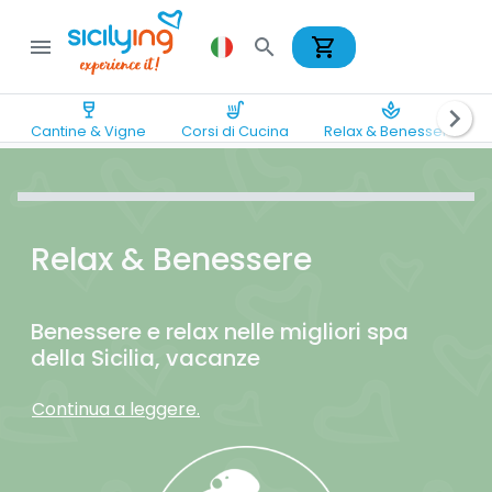
shopping_cart
menu
search
wine_bar
soup_kitchen
spa
chevron_right
Cantine & Vigne
Corsi di Cucina
Relax & Benessere
Relax & Benessere
Benessere e relax nelle migliori spa
della Sicilia, vacanze
Continua a leggere.