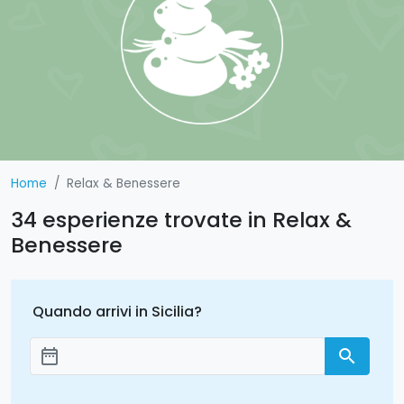
Home
Relax & Benessere
34 esperienze trovate in Relax &
Benessere
Quando arrivi in Sicilia?
date_range
search
Aggiungi le date