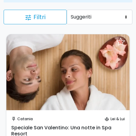
Filtri
tune
Prenota Subito!
Catania
Lei & Lui
push_pin
spa
Speciale San Valentino: Una notte in Spa
Resort