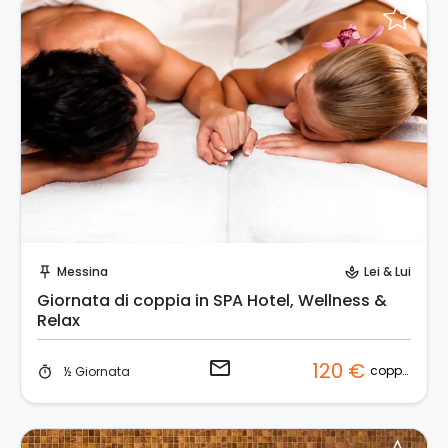
Invia una richiesta!
Messina
Lei & Lui
push_pin
spa
Giornata di coppia in SPA Hotel, Wellness &
Relax
email
120 €
coppia
½ Giornata
timer