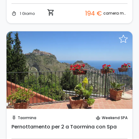
shopping_cart
194 €
camera matrimoniale
1 Giorno
timer
Invia una richiesta!
Taormina
Weekend SPA
push_pin
spa
Pernottamento per 2 a Taormina con Spa