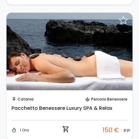
Prenota Subito!
Catania
Percorsi Benessere
push_pin
spa
Pacchetto Benessere Luxury SPA & Relax
shopping_cart
150 €
p.p.
1 Ora
timer