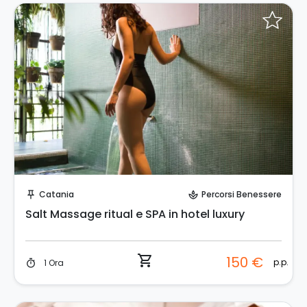
Prenota Subito!
Catania
Percorsi Benessere
push_pin
spa
Salt Massage ritual e SPA in hotel luxury
shopping_cart
150 €
p.p.
1 Ora
timer