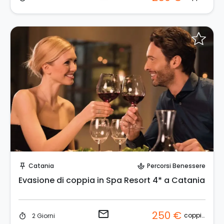
Invia una richiesta!
Catania
Percorsi Benessere
push_pin
spa
Evasione di coppia in Spa Resort 4* a Catania
email
250 €
coppia
2 Giorni
timer