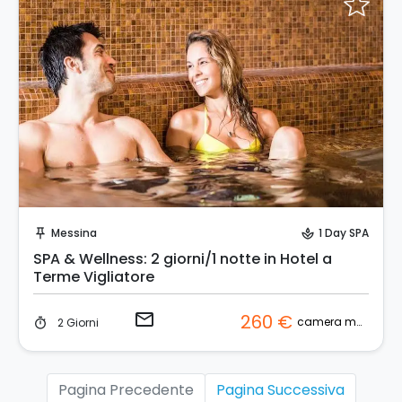
Invia una richiesta!
Messina
1 Day SPA
push_pin
spa
SPA & Wellness: 2 giorni/1 notte in Hotel a
Terme Vigliatore
email
260 €
camera matrimoniale
2 Giorni
timer
Pagina Precedente
Pagina Successiva