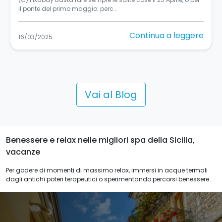
Sicilia, si sa, è una terra in…
Continua a leggere
11/03/2025
Vai al Blog
Benessere e relax nelle migliori spa della Sicilia,
vacanze
Per godere di momenti di massimo relax, immersi in acque termali
dagli antichi poteri terapeutici o sperimentando percorsi benessere
che vi faranno dimenticare lo stress, Sicilying vi offre un carnet di
proposte selezionatissime. Wellness spa hotel vi dà l’occasione di
vivere un soggiorno unico all'insegna del benessere o concedervi un
premio durante la settimana o nel weekend. Oltre ad esperienze