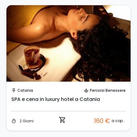
Prenota Subito!
Catania
Percorsi Benessere
push_pin
spa
SPA e cena in luxury hotel a Catania
shopping_cart
160 €
a coppia
2 Giorni
timer