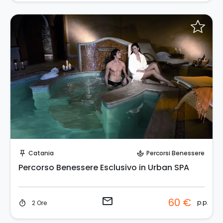
Invia una richiesta!
Catania
Percorsi Benessere
push_pin
spa
Percorso Benessere Esclusivo in Urban SPA
email
60 €
p.p.
2 Ore
timer