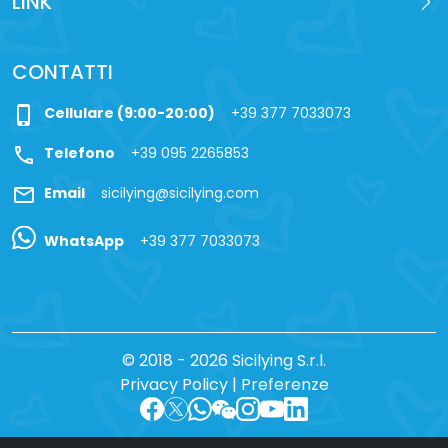
LINK
CONTATTI
phone_iphone
Cellulare (9:00-20:00)
+39 377 7033073
call
Telefono
+39 095 2265853
mail
Email
sicilying@sicilying.com
WhatsApp
+39 377 7033073
© 2018 - 2026 Sicilying S.r.l.
Privacy Policy
|
Preferenze