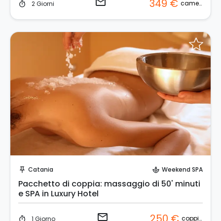
email
349 €
camera
2 Giorni
timer
Invia una richiesta!
Catania
Weekend SPA
push_pin
spa
Pacchetto di coppia: massaggio di 50' minuti
e SPA in Luxury Hotel
email
250 €
coppia
1 Giorno
timer