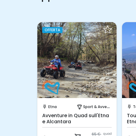
OFFERTA
bito!
Prenota Subito!
Natura
Etna
Sport & Avventura
T
forest
push_pin
paragliding
push_pin
i
Avventure in Quad sull'Etna
Tou
na
e Alcantara
Etn
65 €
quad