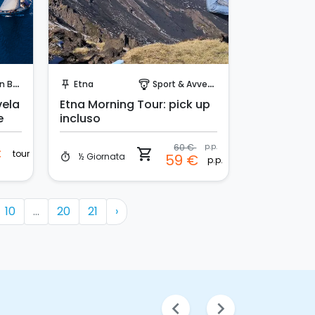
Prenota Subito!
arca
Etna
Sport & Avventura
push_pin
paragliding
vela
Etna Morning Tour: pick up
e
incluso
60 €
p.p.
€
shopping_cart
tour
½ Giornata
59 €
timer
p.p.
10
...
20
21
›
chevron_left
chevron_right