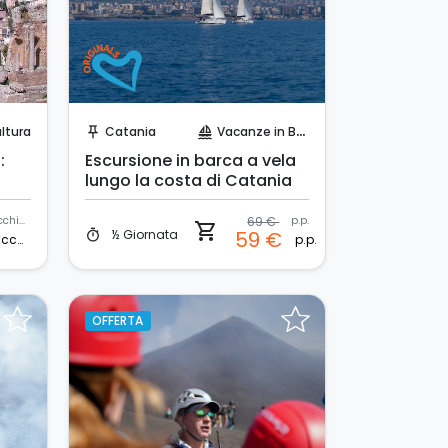
Prenota Subito!
ltura
Catania
Vacanze in Barca
push_pin
sailing
:
Escursione in barca a vela
lungo la costa di Catania
macchina
69 €
p.p.
shopping_cart
½ Giornata
59 €
timer
macchina
p.p.
OFFERTA