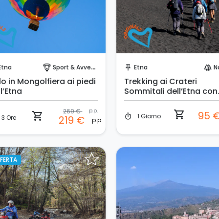
Prenota Subito!
Prenota Subito!
Etna
Sport & Avventura
Etna
N
paragliding
push_pin
forest
o in Mongolfiera ai piedi
Trekking ai Crateri
l’Etna
Sommitali dell’Etna con
Pick-up da Catania
269 €
p.p.
shopping_cart
95 
shopping_cart
1 Giorno
timer
3 Ore
219 €
p.p.
FERTA