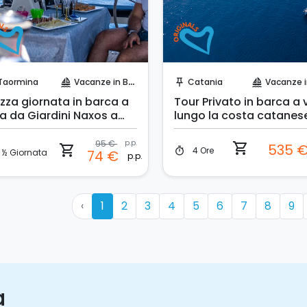
Prenota Subito!
Prenota Subito!
Taormina
Vacanze in Barca
Catania
Vacanze in B
sailing
push_pin
sailing
zza giornata in barca a
Tour Privato in barca a 
la da Giardini Naxos a
lungo la costa catanes
ormina
95 €
p.p.
shopping_cart
535 
shopping_cart
4 Ore
timer
½ Giornata
74 €
p.p.
‹
1
2
3
4
5
6
7
8
9
a