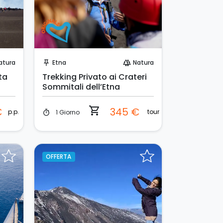
Prenota Subito!
atura
Etna
Natura
push_pin
forest
ta
Trekking Privato ai Crateri
Sommitali dell’Etna
shopping_cart
€
345 €
p.p.
tour
1 Giorno
timer
OFFERTA