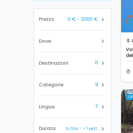
0 €
-
2000 €
Prezzo
chevron_right
Dove
chevron_right
push_pin
Vol
del
11
Destinazioni
chevron_right
timer
9
Categorie
chevron_right
OF
7
Lingua
chevron_right
-
Durata
chevron_right
½ Ora
> 1 sett.