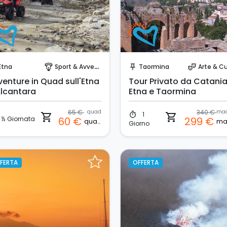
Prenota Subito!
Prenota Subito!
Etna
Sport & Avventura
Taormina
Arte & Cu
paragliding
push_pin
theater_comedy
venture in Quad sull'Etna
Tour Privato da Catania
Alcantara
Etna e Taormina
65 €
quad
340 €
1
timer
shopping_cart
shopping_cart
½ Giornata
60 €
299 €
quad
Giorno
FERTA
OFFERTA