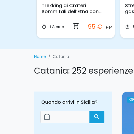
ca a vela
Trekking ai Crateri
Str
i Catania
Sommitali dell’Etna con
gas
Pick-up da Catania
69 €
p.p.
shopping_cart
95 €
p.p.
1 Giorno
timer
timer
59 €
p.p.
Home
Catania
Catania: 252 esperienze
OF
Quando arrivi in Sicilia?
date_range
search
Aggiungi le date