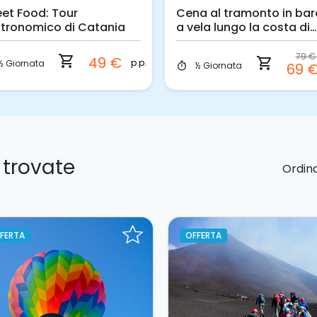
eet Food: Tour
Cena al tramonto in ba
tronomico di Catania
a vela lungo la costa di
Catania
79 
shopping_cart
49 €
shopping_cart
p.p.
½ Giornata
½ Giornata
69 
timer
 trovate
Ordina
FERTA
OFFERTA