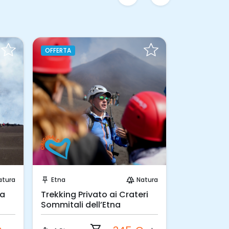
OFFERTA
Prenota Subito!
Pren
atura
Etna
Natura
Taormina
push_pin
forest
push_pin
ta
Trekking Privato ai Crateri
Mezza gior
Sommitali dell’Etna
vela da Gi
Taormina