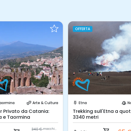
OFFERTA
Prenota Subito!
Prenota Subito!
aormina
Arte & Cultura
Etna
N
theater_comedy
push_pin
forest
r Privato da Catania:
Trekking sull'Etna a quo
a e Taormina
3340 metri
340 €
macchina