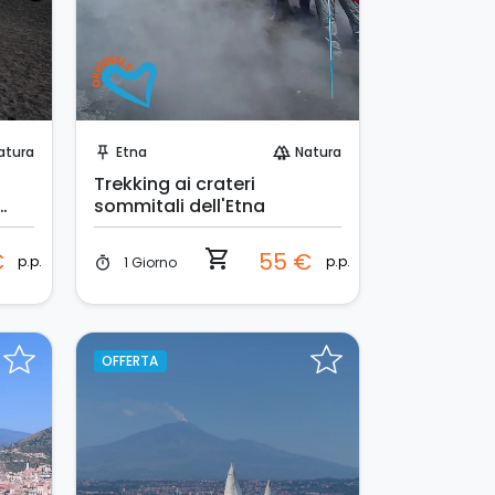
Prenota Subito!
atura
Etna
Natura
push_pin
forest
Trekking ai crateri
sommitali dell'Etna
shopping_cart
€
55 €
p.p.
p.p.
1 Giorno
timer
OFFERTA