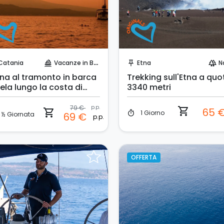
Prenota Subito!
Prenota Subito!
Catania
Vacanze in Barca
Etna
N
sailing
push_pin
forest
na al tramonto in barca
Trekking sull'Etna a quo
ela lungo la costa di
3340 metri
tania
79 €
p.p.
shopping_cart
65 
shopping_cart
1 Giorno
timer
½ Giornata
69 €
p.p.
OFFERTA