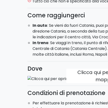
Tutto ciò che non è specificato alla voce
remove_circle_outline
Cooking class "mani in pasta" con visita a
Come raggiungerci
mercato
di Catania, dove acquisterete i migl
Successivamente, vi immergerete nella pr
In auto
: Se vieni da fuori Catania, puoi 
tradizionali, concludendo l'esperienza con
direzione Catania, a seconda della tua p
antipasti
tipici
e un delizioso
dolce
.
le indicazioni per il centro città, Via Croc
In treno
: Se viaggi in treno, il punto di 
La cooking class salata ha inizio alle ore 09
Centrale di Catania (Catania Centrale)
molte città italiane, inclusi Roma, Napol
Siete pronti a mettere le mani in pasta?
Dove
Clicca qui pe
map
Condizioni di prenotazione
Per effettuare la prenotazione è richie