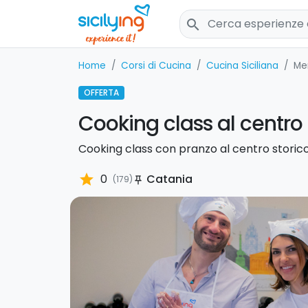
search
Home
Corsi di Cucina
Cucina Siciliana
Me
OFFERTA
Cooking class al centro 
Cooking class con pranzo al centro storico d
star
0
Catania
(179)
push_pin