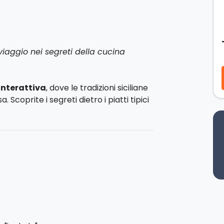
viaggio nei segreti della cucina
interattiva
, dove le tradizioni siciliane
 Scoprite i segreti dietro i piatti tipici
tto il mondo, e create ricordi dolci e
sti e dolci tipici
scoprirete le
hi che danno vita a questi capolavori
a nostra storica e centralissima
esperienza ancora più suggestiva e