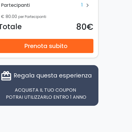
1
Partecipanti
chevron_right
€ 80.00
per Partecipanti
80€
Totale
Prenota subito
card_giftcard
Regala questa esperienza
ACQUISTA IL TUO COUPON
POTRAI UTILIZZARLO ENTRO 1 ANNO