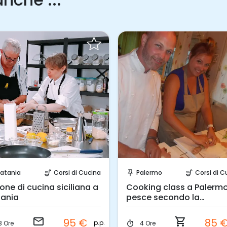
Invia una richiesta!
Prenota Subito!
atania
Corsi di Cucina
Palermo
Corsi di C
soup_kitchen
push_pin
soup_kitchen
ione di cucina siciliana a
Cooking class a Palermo:
ania
pesce secondo la
tradizione
email
shopping_cart
95 €
85 
p.p.
3 Ore
4 Ore
timer