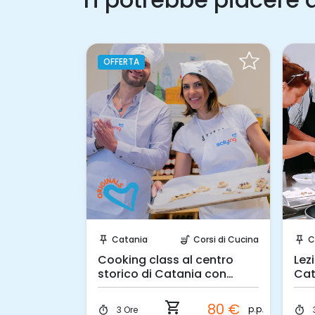
OFFERTA
hiesta!
Prenota Subito!
Corsi di Cucina
Catania
Corsi di Cucina
C
push_pin
soup_kitchen
push_pin
iciliana
Cooking class al centro
Lez
ania
storico di Catania con
Cat
visita al mercato e light
lunch
shopping_cart
80 €
80 €
p.p.
p.p.
3 Ore
timer
timer