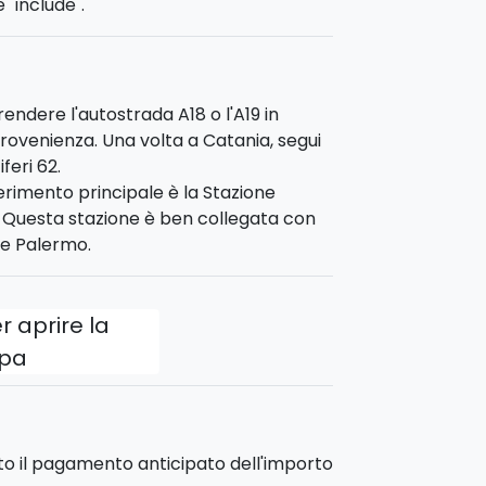
 "include".
l mercato:
Inizierete con una visita al
iori prodotti tipici locali.
eparazione di
pasta fresca
e
sughi
prendere l'autostrada A18 o l'A19 in
 un pranzo gustoso che include
rovenienza. Una volta a Catania, segui
iferi 62.
riferimento principale è la Stazione
:30.
. Questa stazione è ben collegata con
i e Palermo.
r aprire la
pa
sto il pagamento anticipato dell'importo