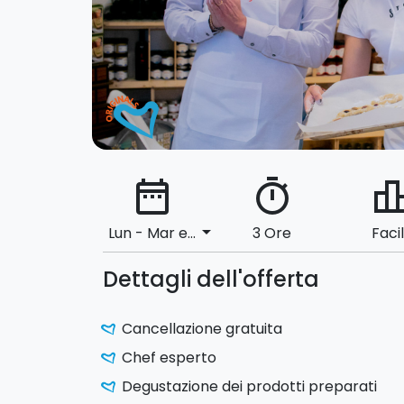
date_range
timer
leaderbo
arrow_drop_down
Lun - Mar e...
3 Ore
Faci
Dettagli dell'offerta
Cancellazione gratuita
Chef esperto
Degustazione dei prodotti preparati