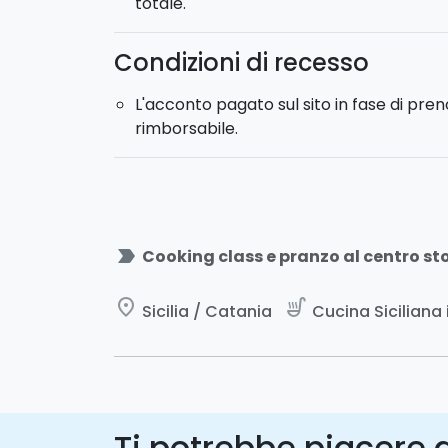
totale.
Condizioni di recesso
L'acconto pagato sul sito in fase di pre
rimborsabile.
label_important
Cooking class e pranzo al centro st
place
soup_kitchen
Sicilia / Catania
Cucina Siciliana i
Ti potrebbe piacere a