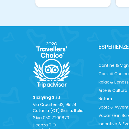
ESPERIENZE
Cantine & Vig
Corsi di Cucina
Relax & Beness
Arte & Cultura
Sicilying S.r.l
Natura
Via Crociferi 62, 95124
Sport & Avvent
Catania (CT) Sicilia, Italia
Vacanze in Bar
P.iva 0‍5017200873
Incentive & Ev
Licenza T.O.