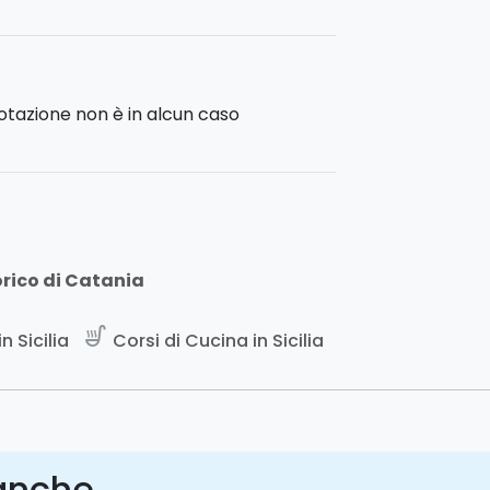
notazione non è in alcun caso
orico di Catania
soup_kitchen
n Sicilia
Corsi di Cucina in Sicilia
nche ...