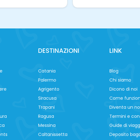
DESTINAZIONI
LINK
ne
Catania
Blog
Palermo
Chi siamo
ere
Agrigento
Dicono di noi
Siracusa
Come funzio
Trapani
Diventa un no
ura
Ragusa
Termini e cond
ca
Messina
Guide di viagg
ents
Caltanissetta
Deposito baga