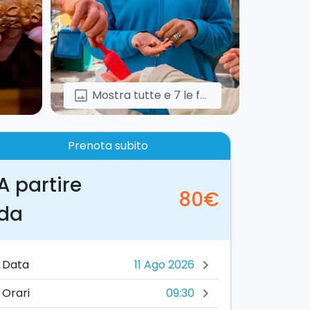
Mostra tutte e 7 le foto
image
Prenota subito
A partire
80€
da
Data
chevron_right
09:30
Orari
chevron_right