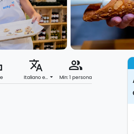
ard
translate
people_alt
arrow_drop_down
le
Italiano e...
Min: 1 persona