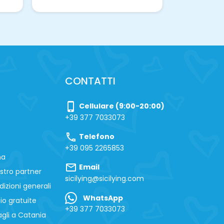
CONTATTI
phone_iphone
Cellulare (9:00-20:00)
+39 377 7033073
call
Telefono
+39 095 2265853
na
mail
Email
stro partner
sicilying@sicilying.com
izioni generali
WhatsApp
io gratuite
+39 377 7033073
gli a Catania