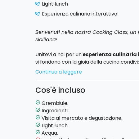
Light lunch
Esperienza culinaria interattiva
Benvenuti nella nostra Cooking Class, un 
siciliana!
Unitevi a noi per un'
esperienza culinaria 
si fondono con la gioia della cucina condivisa.
che hanno reso famosa la nostra Isola in tu
Continua a leggere
salati che durano per sempre.
Cos'è incluso
Dalla preparazione di
pasta fresca, antipa
tecniche autentiche e gli ingredienti fresc
Grembiule.
task_alt
culinari.
Ingredienti.
task_alt
Visita al mercato e degustazione.
task_alt
La cooking class si svolge
all’aperto, nell
Light lunch.
task_alt
terrazza
, un ambiente unico che rende l’
Acqua.
task_alt
autentica.