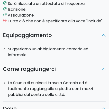
materie prime, ricette di base, preparazione di pasta,
Sarà rilasciato un attestato di frequenza.
task_alt
riso, carne, pesce, brodi, creme, dolci. Inoltre
Iscrizione.
task_alt
imparerete come apparecchiare e decorare la
Assicurazione.
task_alt
tavola.
Tutto ciò che non è specificato alla voce "include".
remove_circle_outline
Se desiderate prendere parte ad 1 sola lezione, invece
Equipaggiamento
che all'intero corso, potete selezionare la
lezione
singola
in fase di prenotazione.
Suggeriamo un abbigliamento comodo ed
informale.
Le lezioni avranno
cadenza settimanale
e saremo
noi a comunicarvi la data e l'orario della prima lezione.
Tutte le lezioni successive, verranno concordate con
Come raggiungerci
l'insegnante insieme a tutti gli altri partecipanti. Ogni
lezione avrà una durata di circa
3 ore e 30 minuti.
La Scuola di cucina si trova a Catania ed è
facilmente raggiungibile a piedi o con i mezzi
pubblici dal centro della città.
Dove