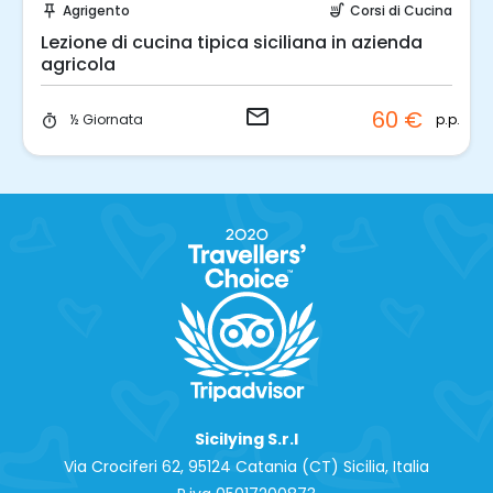
Agrigento
Corsi di Cucina
push_pin
soup_kitchen
Lezione di cucina tipica siciliana in azienda
agricola
email
60 €
p.p.
½ Giornata
timer
Sicilying S.r.l
Via Crociferi 62, 95124 Catania (CT) Sicilia, Italia