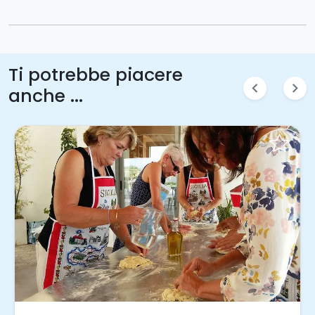
Ti potrebbe piacere
chevron_left
chevron_right
anche ...
Invia una richiesta!