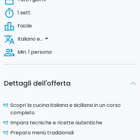
date_range
timer
1 sett.
leaderboard
Facile
translate
arrow_drop_down
Italiano e...
people_alt
Min. 1 persona
Dettagli dell'offerta
Scopri la cucina italiana e siciliana in un corso
completo
Impara tecniche e ricette autentiche
Prepara menù tradizionali