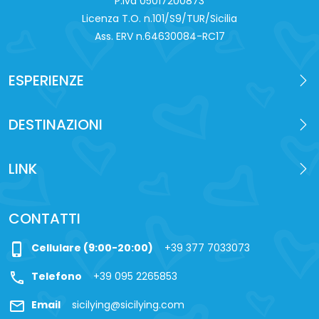
P.iva 0‍5017200873
Licenza T.O. n.101/S9/TUR/Sicilia
Ass. ERV n.64630084-RC17
ESPERIENZE
DESTINAZIONI
LINK
CONTATTI
phone_iphone
Cellulare (9:00-20:00)
+39 377 7033073
call
Telefono
+39 095 2265853
mail
Email
sicilying@sicilying.com