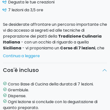
Degusta le tue creazioni
7 lezioni da 3,5 ore
Se desiderate affrontare un percorso importante che
vi dia accesso ai segreti ed alle tecniche di
preparazione dei piatti della
Tradizione Culinaria
Italiana
- con un occhio di riguardo a quella
Siciliana
- vi proponiamo un
Corso di 7 lezioni
, che
vi consentirà di avere una panoramica completa
Continua a leggere
della nostra cucina, non a caso, famosa nel Mondo.
Durante le lezioni realizzerete dei
menù completi
Cos'è incluso
della cucina tradizionale italiana e naturalmente degli
approfondimenti saranno dedicati a quella siciliana.
Al termine di ogni lezione di cucina, dulcis in fundo,
Corso Base di Cucina della durata di 7 lezioni.
task_alt
degusterete le pietanze preparate con le vostre
Grembiule.
task_alt
mani!
Dispense.
task_alt
Ogni lezione si conclude con la degustazione di
task_alt
I principali temi affrontati
: selezione e pulizia delle
quanto preparato.