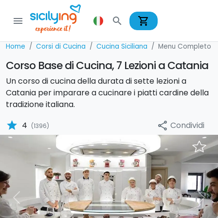
shopping_cart
menu
search
Home
Corsi di Cucina
Cucina Siciliana
Menu Completo
Corso Base di Cucina, 7 Lezioni a Catania
Un corso di cucina della durata di sette lezioni a
Catania per imparare a cucinare i piatti cardine della
tradizione italiana.
star
Condividi
4
share
(1396)
Previous
Nex