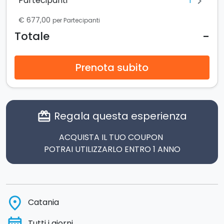
1
Partecipanti
chevron_right
€ 677,00
per Partecipanti
-
Totale
Prenota subito
Regala questa esperienza
card_giftcard
ACQUISTA IL TUO COUPON
POTRAI UTILIZZARLO ENTRO 1 ANNO
place
Catania
Tutti i giorni