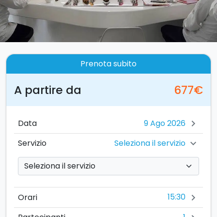
Prenota subito
A partire da
677€
Data
chevron_right
Seleziona il servizio
Servizio
chevron_right
15:30
Orari
chevron_right