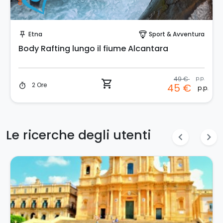
Prenota Subito!
Etna
Sport & Avventura
push_pin
paragliding
Body Rafting lungo il fiume Alcantara
49 €
p.p.
shopping_cart
2 Ore
45 €
timer
p.p.
Le ricerche degli utenti
chevron_left
chevron_right