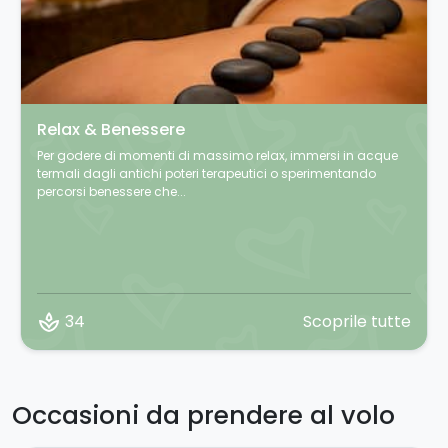
Relax & Benessere
Per godere di momenti di massimo relax, immersi in acque
termali dagli antichi poteri terapeutici o sperimentando
percorsi benessere che...
spa
34
Scoprile tutte
Occasioni da prendere al volo