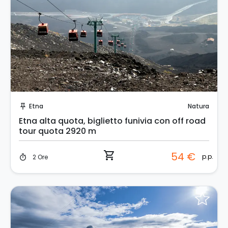
Prenota Subito!
Etna
Natura
push_pin
Etna alta quota, biglietto funivia con off road
tour quota 2920 m
shopping_cart
54 €
p.p.
2 Ore
timer