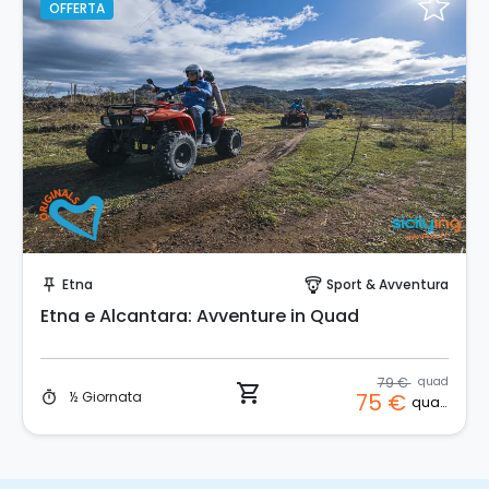
OFFERTA
Prenota Subito!
Etna
Sport & Avventura
push_pin
paragliding
Etna e Alcantara: Avventure in Quad
79 €
quad
shopping_cart
½ Giornata
75 €
timer
quad