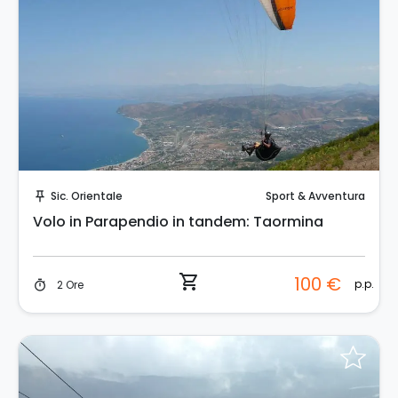
Prenota Subito!
Sic. Orientale
Sport & Avventura
push_pin
Volo in Parapendio in tandem: Taormina
shopping_cart
100 €
p.p.
2 Ore
timer