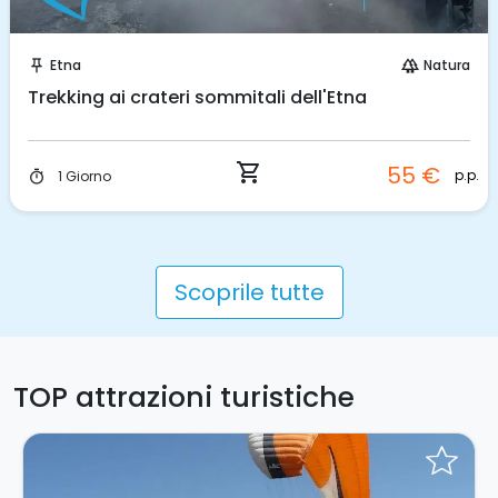
Prenota Subito!
Etna
Natura
push_pin
forest
Trekking ai crateri sommitali dell'Etna
shopping_cart
55 €
p.p.
1 Giorno
timer
Scoprile tutte
TOP attrazioni turistiche