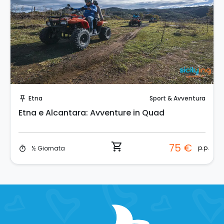
Prenota Subito!
Etna
Sport & Avventura
push_pin
Etna e Alcantara: Avventure in Quad
shopping_cart
75 €
p.p.
½ Giornata
timer