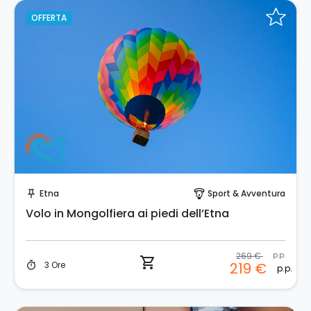
OFFERTA
Prenota Subito!
Etna
Sport & Avventura
push_pin
paragliding
Volo in Mongolfiera ai piedi dell’Etna
269 €
p.p.
shopping_cart
3 Ore
219 €
timer
p.p.