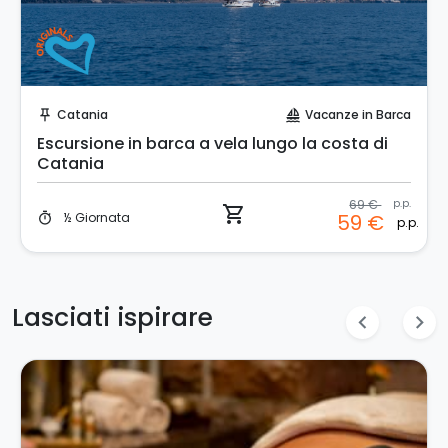
Prenota Subito!
Catania
Vacanze in Barca
push_pin
sailing
Escursione in barca a vela lungo la costa di
Catania
69 €
p.p.
shopping_cart
½ Giornata
59 €
timer
p.p.
Lasciati ispirare
chevron_left
chevron_right