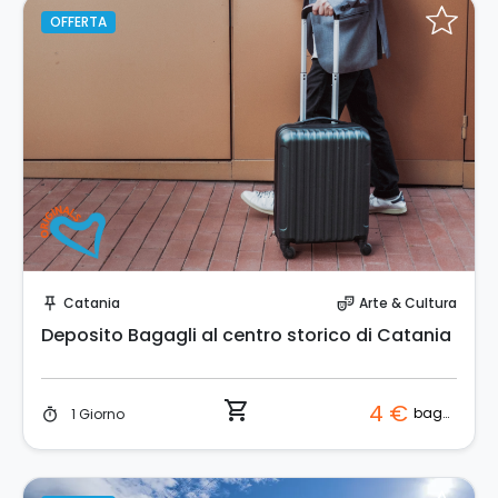
OFFERTA
Prenota Subito!
Catania
Arte & Cultura
push_pin
theater_comedy
Deposito Bagagli al centro storico di Catania
shopping_cart
4 €
bagaglio
1 Giorno
timer