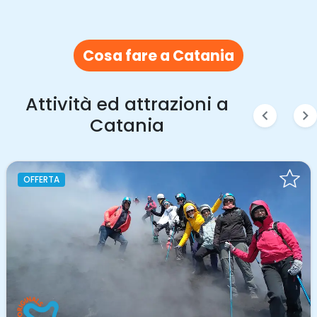
Cosa fare a Catania
Attività ed attrazioni a
chevron_left
chevron_right
Catania
OFFERTA