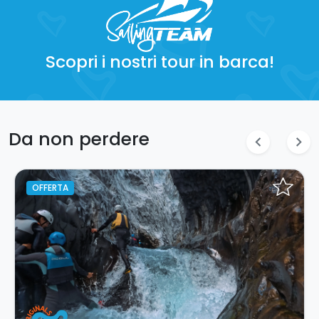
Scopri i nostri tour in barca!
Da non perdere
chevron_left
chevron_right
OFFERTA