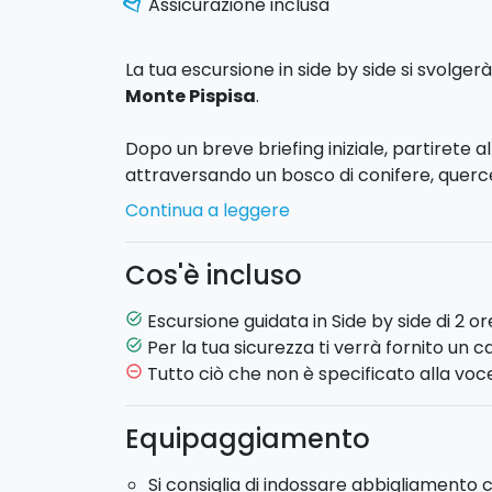
Assicurazione inclusa
La tua escursione in side by side si svolgerà
Monte Pispisa
.
Dopo un breve briefing iniziale, partirete
attraversando un bosco di conifere, quer
l’aria di profumi intensi. Il percorso sul Mo
Continua a leggere
sito archeologico di Segesta
e ne offre 
sosterete presso i
vigneti ed i frutteti
dov
Cos'è incluso
stagione (gelsi, meloni, melograni).
Vi dirigerete poi verso il
Monte Pispisa
da 
Escursione guidata in Side by side di 2 or
task_alt
unico che spazia dalle Isole Egadi al Golf
Per la tua sicurezza ti verrà fornito un c
task_alt
Monte Inici e le campagne segestane. Dura
Tutto ciò che non è specificato alla voce
remove_circle_outline
Segesta
da diverse angolazioni e altezze e
sentieri sono immersi nella natura e le es
Equipaggiamento
impegnative. Nella strada di ritorno, attrav
avvicinerete al Tempio di Segesta per con
Si consiglia di indossare abbigliament
Infine, rientrerete al punto di partenza.