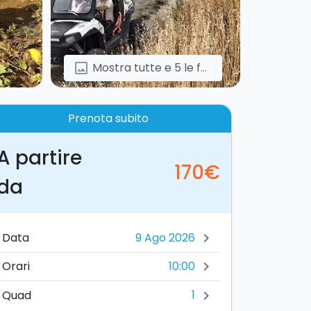
Mostra tutte e 5 le foto
image
Prenota subito
A partire
170€
da
Data
chevron_right
10:00
Orari
chevron_right
1
Quad
chevron_right