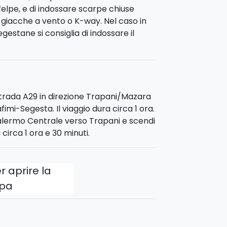
felpe, e di indossare scarpe chiuse
di giacche a vento o K-way. Nel caso in
Side by side. I side by side possono
gestane si consiglia di indossare il
strada A29 in direzione Trapani/Mazara
fimi-Segesta. Il viaggio dura circa 1 ora.
Palermo Centrale verso Trapani e scendi
 circa 1 ora e 30 minuti.
r aprire la
pa