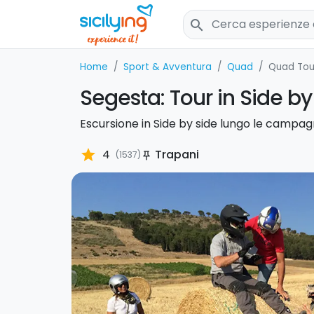
search
Home
Sport & Avventura
Quad
Quad Tou
Segesta: Tour in Side by
Escursione in Side by side lungo le campagn
star
4
Trapani
(1537)
push_pin