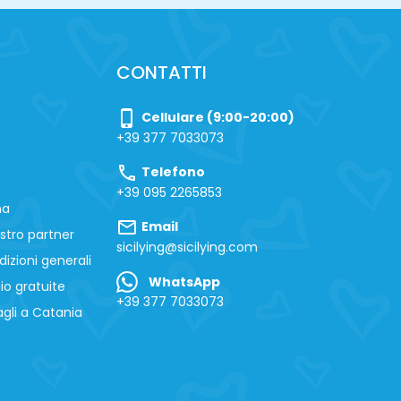
CONTATTI
phone_iphone
Cellulare (9:00-20:00)
+39 377 7033073
call
Telefono
+39 095 2265853
na
mail
Email
stro partner
sicilying@sicilying.com
izioni generali
WhatsApp
io gratuite
+39 377 7033073
gli a Catania