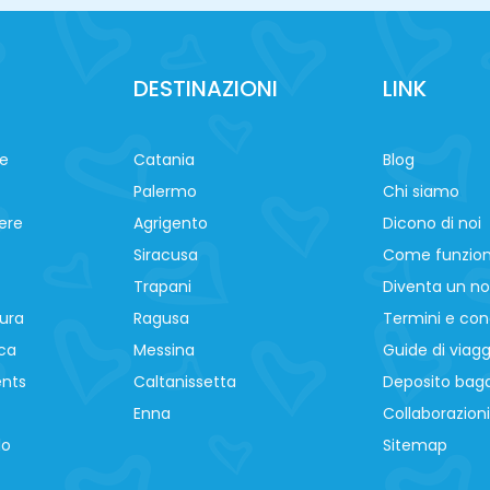
DESTINAZIONI
LINK
ne
Catania
Blog
Palermo
Chi siamo
ere
Agrigento
Dicono di noi
Siracusa
Come funzio
Trapani
Diventa un no
ura
Ragusa
Termini e cond
ca
Messina
Guide di viagg
ents
Caltanissetta
Deposito baga
Enna
Collaborazioni
lo
Sitemap