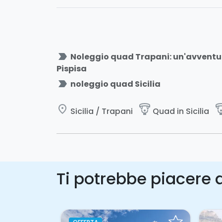
label_important
Noleggio quad Trapani: un'avventura
Pispisa
label_important
noleggio quad Sicilia
place
paragliding
paragl
Sicilia / Trapani
Quad in Sicilia
Ti potrebbe piacere a