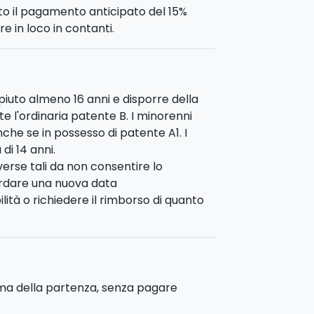
sto il pagamento anticipato del 15%
re in loco in contanti.
iuto almeno 16 anni e disporre della
te l'ordinaria patente B. I minorenni
he se in possesso di patente A1. I
i 14 anni.
erse tali da non consentire lo
ordare una nuova data
ità o richiedere il rimborso di quanto
ima della partenza, senza pagare