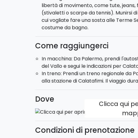
libertà di movimento, come tute, jeans, 
(stivaletti o scarpe da tennis). Munirsi 
Il percorso potrà essere effettuato con 
cui vogliate fare una sosta alle Terme Se
trasportare massimo 2 persone
.
costume da bagno.
Come raggiungerci
In macchina: Da Palermo, prendi l'auto
del Vallo e segui le indicazioni per Calata
In treno: Prendi un treno regionale da 
alla stazione di Calatafimi. Il viaggio dura
Dove
Clicca qui pe
map
Condizioni di prenotazione