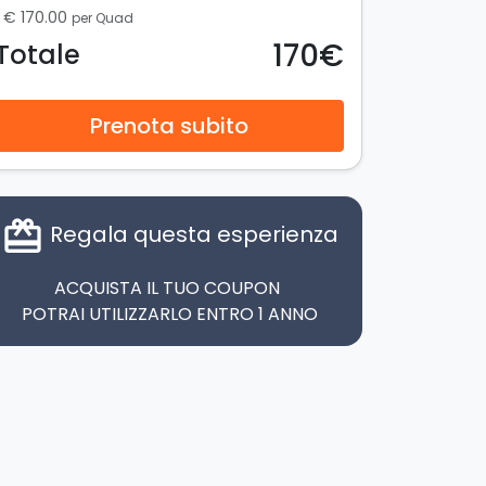
€ 170.00
per Quad
170€
Totale
Prenota subito
card_giftcard
Regala questa esperienza
ACQUISTA IL TUO COUPON
POTRAI UTILIZZARLO ENTRO 1 ANNO