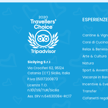
ESPERIENZE
Cantine & Vig
Corsi di Cucina
Relax & Beness
Arte & Cultura
Sicilying S.r.l
Natura
Via Crociferi 62, 95124
Sport & Avvent
Catania (CT) Sicilia, Italia
Vacanze in Bar
P.iva 0‍5017200873
Incentive & Ev
Licenza T.O.
n.101/S9/TUR/Sicilia
Transfer
Ass. ERV n.64630084-RC17
Cofanetti rega