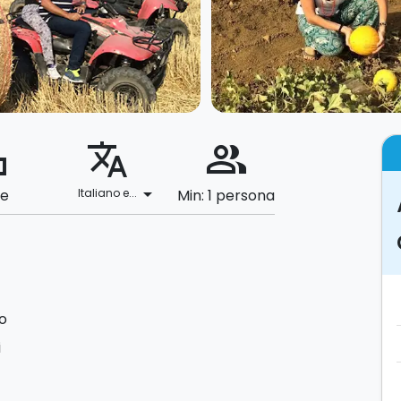
ard
translate
people_alt
arrow_drop_down
le
Italiano e...
Min: 1 persona
o
i