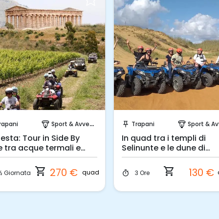
Prenota Subito!
Prenota Subito!
rapani
Sport & Avventura
Trapani
Sport & Avvent
paragliding
push_pin
paragliding
esta: Tour in Side By
In quad tra i templi di
e tra acque termali e
Selinunte e le dune di
pli
sabbia
shopping_cart
shopping_cart
270 €
130 €
quad
½ Giornata
3 Ore
timer