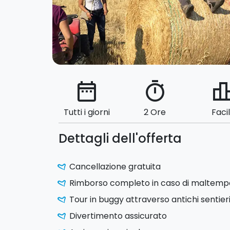
date_range
timer
leaderbo
Tutti i giorni
2 Ore
Faci
Dettagli dell'offerta
Cancellazione gratuita
Rimborso completo in caso di maltemp
Tour in buggy attraverso antichi sentier
Divertimento assicurato