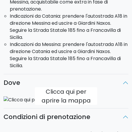
Messina, acquistabile come extra in fase di
altitudine
, attraversando piste sterrate e sentieri
prenotazione.
naturalistici. Si raggiunge
Castiglione di Sicilia
, da
Indicazioni da Catania: prendere l'autostrada A18 in
cui si gode di una splendida vista sulla valle
direzione Messina ed uscire a Giardini Naxos.
sottostante. Proseguendo verso
Linguaglossa
,
Seguire la Strada Statale 185 fino a Francavilla di
attraverserete percorsi panoramici da cui è possibile
Sicilia.
osservare il
Vulcanetto di Moio Alcantara
, il
Indicazioni da Messina: prendere l'autostrada A18 in
cratere più distante dal sistema etneo. L’itinerario
direzione Catania ed uscire a Giardini Naxos.
attraversa diverse colate laviche di epoche differenti
Seguire la Strada Statale 185 fino a Francavilla di
e, all’interno del bosco, consente di visitare una
Sicilia.
suggestiva
grotta realizzata in pietra lavica
, prima
di arrivare a
Piano Provenzana
.
Dove
Per il Percorso Etna sono disponibili solo due orari di
partenza: 09:00 oppure 14:00.
Clicca qui per
aprire la mappa
Condizioni di prenotazione