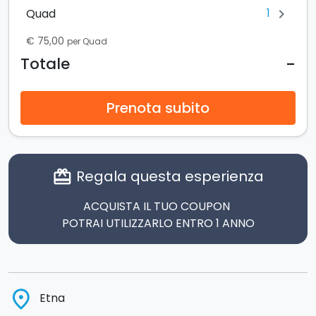
1
Quad
chevron_right
€ 75,00
per Quad
-
Totale
Prenota subito
Regala questa esperienza
card_giftcard
ACQUISTA IL TUO COUPON
POTRAI UTILIZZARLO ENTRO 1 ANNO
place
Etna