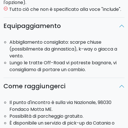
Per ogni itinerario è disponibile l’opzione pick-up
l'opzione).
da Taormina o Giardini Naxos, selezionando il
Tutto ciò che non è specificato alla voce "include".
remove_circle_outline
servizio corrispondente.
È possibile prenotare il
pick-up da Messina o da Catania come extra in fase
Equipaggiamento
d’acquisto.
Abbigliamento consigliato: scarpe chiuse
Percorso Valle dell’Alcantara:
Questo itinerario
(possibilmente da ginnastica), k-way o giacca a
permette di scoprire uno degli ambienti naturali più
vento.
affascinanti dell’area etnea. A bordo degli ATV
Lungo le tratte Off-Road vi potreste bagnare, vi
partirete dalle
Gole dell’Alcantara
in direzione
consigliamo di portare un cambio.
Francavilla di Sicilia
, percorrendo strade sterrate
immerse nella natura. Nel corso dei secoli, le acque
fredde e impetuose del fiume Alcantara hanno
Come raggiungerci
scavato una colata lavica antica, creando uno
scenario suggestivo che ricorda un vero e proprio
Il punto d'incontro è sulla via Nazionale, 98030
canyon naturale
.
Fondaco Motta ME.
Possibilità di parcheggio gratuito.
Percorso Etna:
Dal punto di partenza alle
Gole
È disponibile un servizio di pick-up da Catania o
dell’Alcantara
, il tour conduce fino a
1850 metri di