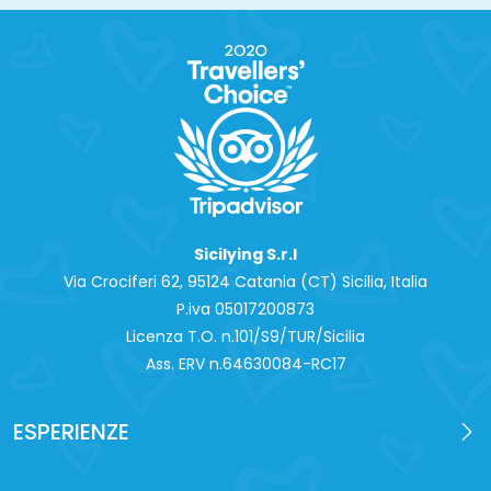
Sicilying S.r.l
Via Crociferi 62, 95124 Catania (CT) Sicilia, Italia
P.iva 0‍5017200873
Licenza T.O. n.101/S9/TUR/Sicilia
Ass. ERV n.64630084-RC17
ESPERIENZE