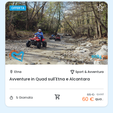
OFFERTA
Prenota Subito!
Etna
Sport & Avventura
push_pin
paragliding
Avventure in Quad sull'Etna e Alcantara
65 €
quad
shopping_cart
½ Giornata
60 €
timer
quad