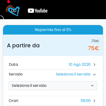
Risparmia fino al 5%
79€
A partire da
75€
Data
chevron_right
Seleziona il servizio
Servizio
chevron_right
09:00
Orari
chevron_right