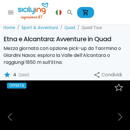
shopping_cart
menu
search
Home
Sport & Avventura
Quad
Quad Tour
Etna e Alcantara: Avventure in Quad
Mezza giornata con opzione pick-up da Taormina o
Giardini Naxos: esplora la Valle dell’Alcantara o
raggiungi 1850 m sull’Etna.
star
Condividi
4
share
(2901)
OFFERTA
Previous
Nex