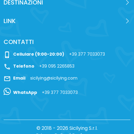
DESTINAZIONI
LINK
CONTATTI
phone_iphone
Cellulare (9:00-20:00)
+39 377 7033073
call
Telefono
+39 095 2265853
mail
Email
sicilying@sicilying.com
WhatsApp
+39 377 7033073
© 2018 - 2026 Sicilying S.r.l.