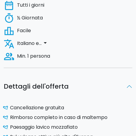
date_range
Tutti i giorni
timer
½ Giornata
leaderboard
Facile
translate
arrow_drop_down
Italiano e...
people_alt
Min. 1 persona
Dettagli dell'offerta
Cancellazione gratuita
Rimborso completo in caso di maltempo
Paesaggio lavico mozzafiato