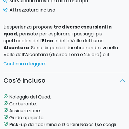
Sul vulcano attivo più alto d'Europa
Attrezzatura inclusa
L’esperienza propone
tre diverse escursioni in
quad
, pensate per esplorare i paesaggi più
spettacolari dell’
Etna
e della Valle del fiume
Alcantara
. Sono disponibili due itinerari brevi nella
Valle dell’Alcantara (di circa 1 ora e 2,5 ore) e il
Percorso Etna (circa 4,5 ore), un’affascinante
Continua a leggere
escursione sulla roccia lavica alla scoperta del
vulcano.
Cos'è incluso
Ogni partecipante può guidare il quad in autonomia
oppure condividere l’esperienza con un passeggero:
Noleggio del Quad.
task_alt
ogni quad può trasportare fino a due persone
. La
Carburante.
task_alt
durata delle escursioni può variare in base a
Assicurazione.
task_alt
condizioni ambientali o operative.
Guida apripista.
task_alt
Pick-up da Taormina o Giardini Naxos (se scegli
task_alt