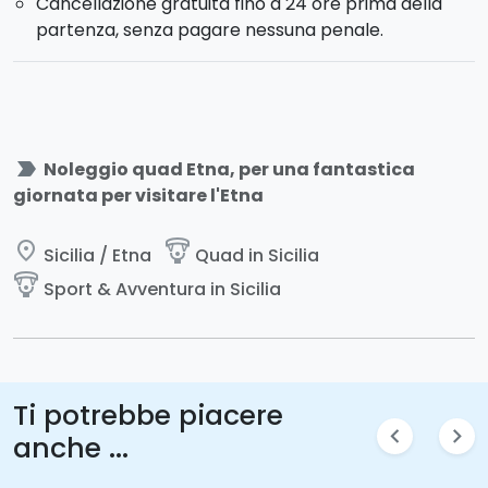
Cancellazione gratuita fino a 24 ore prima della
partenza, senza pagare nessuna penale.
label_important
Noleggio quad Etna, per una fantastica
giornata per visitare l'Etna
place
paragliding
Sicilia / Etna
Quad in Sicilia
paragliding
Sport & Avventura in Sicilia
Ti potrebbe piacere
chevron_left
chevron_right
anche ...