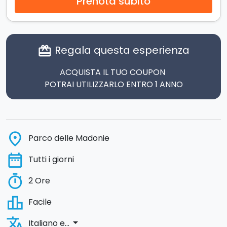
Prenota subito
Regala questa esperienza
card_giftcard
ACQUISTA IL TUO COUPON
POTRAI UTILIZZARLO ENTRO 1 ANNO
place
Parco delle Madonie
date_range
Tutti i giorni
timer
2 Ore
leaderboard
Facile
translate
arrow_drop_down
Italiano e...