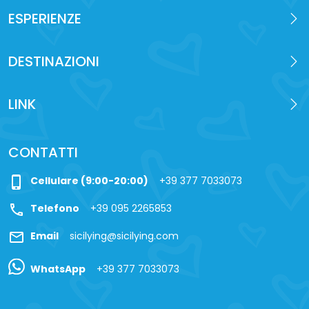
ESPERIENZE
DESTINAZIONI
LINK
CONTATTI
phone_iphone
Cellulare (9:00-20:00)
+39 377 7033073
call
Telefono
+39 095 2265853
mail
Email
sicilying@sicilying.com
WhatsApp
+39 377 7033073