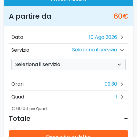
A partire da
60€
Data
chevron_right
Seleziona il servizio
Servizio
chevron_right
09:30
Orari
chevron_right
1
Quad
chevron_right
€ 60,00
per Quad
-
Totale