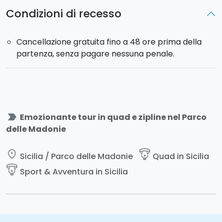
Condizioni di recesso
Cancellazione gratuita fino a 48 ore prima della
partenza, senza pagare nessuna penale.
label_important
Emozionante tour in quad e zipline nel Parco
delle Madonie
place
paragliding
Sicilia / Parco delle Madonie
Quad in Sicilia
paragliding
Sport & Avventura in Sicilia