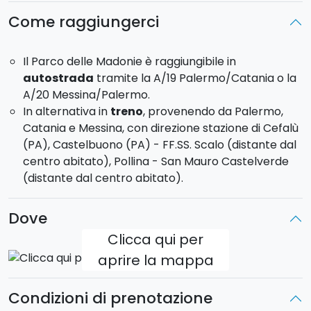
Come raggiungerci
Durata:
1 ora
Lunghezza percorso:
20 km
Il Parco delle Madonie è raggiungibile in
autostrada
tramite la A/19 Palermo/Catania o la
Tour di 2 ore
A/20 Messina/Palermo.
In alternativa in
treno
, provenendo da Palermo,
Durante questo tour partirete dalle
Gole di Tiberio
e
Catania e Messina, con direzione stazione di Cefalù
percorrerete circa 50 km. Da qui attraverserete un
(PA), Castelbuono (PA) - FF.SS. Scalo (distante dal
percorso misto, lungo boschi e sentieri popolati da
centro abitato), Pollina - San Mauro Castelverde
animali selvatici
tra montagne dall'aspra e
(distante dal centro abitato).
selvaggia bellezza. Dopo le foto di rito e alcune
spiegazioni da parte delle guide, ripartiremo per
Dove
affrontare il percorso di rientro nel cuore del
Parco
delle Madonie
, il quale vi regalerà un meraviglioso
Clicca qui per
panorama del Geoparco delle Madonie e suggestive
aprire la mappa
vedute panoramiche sul mare potendo ammirare i
magnifici boschi verdeggianti, tra cui sughereti, uliveti
Condizioni di prenotazione
molto diffusi nel nostro territorio e conosciuti