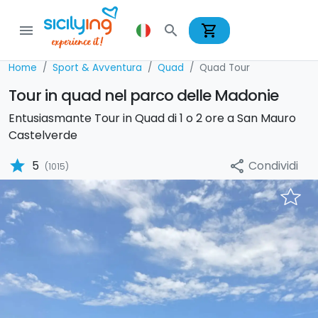
shopping_cart
menu
search
Home
Sport & Avventura
Quad
Quad Tour
Tour in quad nel parco delle Madonie
Entusiasmante Tour in Quad di 1 o 2 ore a San Mauro
Castelverde
star
Condividi
5
share
(1015)