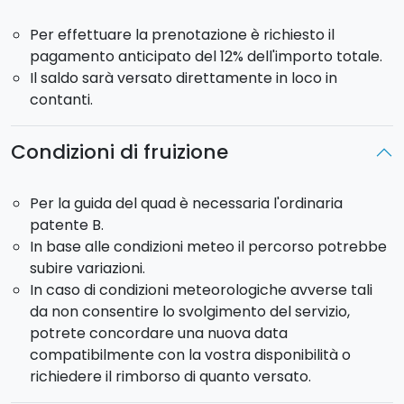
soprattutto per il pregiatissimo
Olio di crasta e
alberi della Manna
.
Per effettuare la prenotazione è richiesto il
Potrai scegliere di effettuare il tour di 2 ore alle
pagamento anticipato del 12% dell'importo totale.
11:00 o 15:30.
Il saldo sarà versato direttamente in loco in
contanti.
Durata:
2 ore
Lunghezza percorso:
50 km
Condizioni di fruizione
Ogni quad può trasportare fino a 2 passeggeri.
Per la guida del quad è necessaria l'ordinaria
Cosa aspettate? Salite a bordo con noi!
patente B.
In base alle condizioni meteo il percorso potrebbe
subire variazioni.
In caso di condizioni meteorologiche avverse tali
da non consentire lo svolgimento del servizio,
potrete concordare una nuova data
compatibilmente con la vostra disponibilità o
richiedere il rimborso di quanto versato.