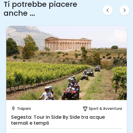
Ti potrebbe piacere
chevron_left
chevron_right
anche ...
Prenota Subito!
Trapani
Sport & Avventura
push_pin
paragliding
Segesta: Tour in Side By Side tra acque
termali e templi