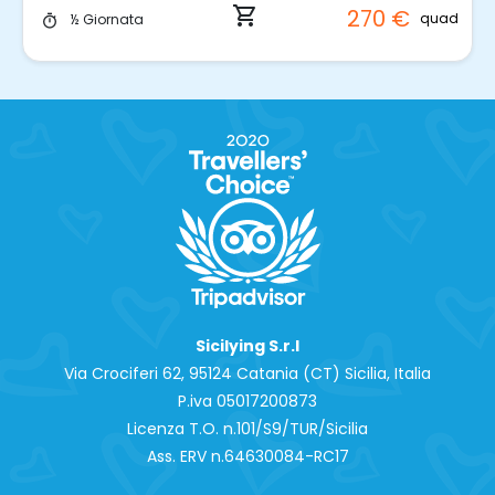
shopping_cart
270 €
quad
½ Giornata
timer
Sicilying S.r.l
Via Crociferi 62, 95124 Catania (CT) Sicilia, Italia
P.iva 0‍5017200873
Licenza T.O. n.101/S9/TUR/Sicilia
Ass. ERV n.64630084-RC17