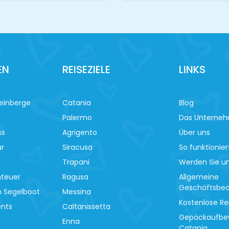
EN
REISEZIELE
LINKS
einberge
Catania
Blog
Palermo
Das Unterne
ss
Agrigento
Über uns
ur
Siracusa
So funktionier
Trapani
Werden Sie un
nteuer
Ragusa
Allgemeine
Geschäftsbe
m Segelboot
Messina
Kostenlose Re
ents
Caltanissetta
Gepäckaufbe
Enna
Catania