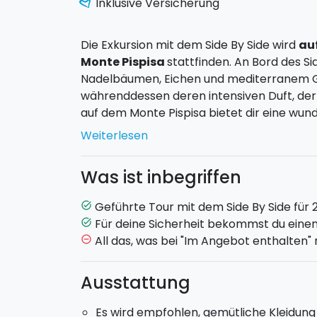
Inklusive Versicherung
Die Exkursion mit dem Side By Side wird
au
Monte Pispisa
stattfinden. An Bord des Si
Nadelbäumen, Eichen und mediterranem 
währenddessen deren intensiven Duft, der 
auf dem Monte Pispisa bietet dir eine wun
Seite von Segeste.
Weiterlesen
Das Gebiet wird von einer vielfältigen Tie
Was ist inbegriffen
hat man deshalb die Möglichkeit Tiere wi
schnellen Wanderfalken zu sehen. Es gibt
Geführte Tour mit dem Side By Side für 
task_alt
zu sehen, wie z.B. den Schwalbenschwanz.
Für deine Sicherheit bekommst du eine
task_alt
All das, was bei "Im Angebot enthalten"
remove_circle_outline
Vom Monte Pispisa aus kannst du ein einzi
auf die Ägadischen Inseln am Golf von Ca
Ausstattung
majestätischem Berg Monte Inici sowie d
Tour siehst du auch den
Tempio di Seges
Es wird empfohlen, gemütliche Kleidung
Höhen sowie die Sacrario di Pianto Romano