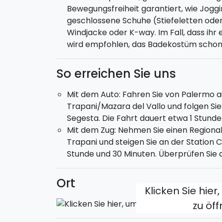
Bewegungsfreiheit garantiert, wie Joggi
Natur und die Exkursion ist nicht außerge
geschlossene Schuhe (Stiefeletten ode
Windjacke oder K-way. Im Fall, dass ihr
Du kannst dein Side By Side alleine oder in
wird empfohlen, das Badekostüm schon 
kann bis zu 2 Personen transportieren
(
wird als Extra gebucht.
So erreichen Sie uns
Mit dem Auto: Fahren Sie von Palermo a
Trapani/Mazara del Vallo und folgen Sie
Segesta. Die Fahrt dauert etwa 1 Stunde
Mit dem Zug: Nehmen Sie einen Regiona
Trapani und steigen Sie an der Station C
Stunde und 30 Minuten. Überprüfen Sie di
Ort
Klicken Sie hier
zu öf