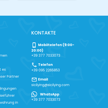
KONTAKTE
phone_iphone
Mobiltelefon (9:00-
20:00)
hmen
+39 377 7033073
call
Telefon
t es
+39 095 2265853
ser Partner
mail
Email
sicilying@sicilying.com
dingungen
WhatsApp
iseführer
+39 377 7033073
wahrung in