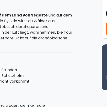
f dem Land von Segeste
und auf dem
de By Side wirst du Wälder aus
Gebüsch durchqueren und
in der Luft liegt, wahrnehmen. Die Tour
derbare Sicht auf die archäologische
rwelt charakterisiert. Während der Tour
e den Turmfalken, den Bussard oder den
 auch verschiende Schmetterlingarten
2 Stunden.
n Schutzhelm.
 nicht vorkommt.
gartiges Panorama genießen mit Blick
stellammare mit seinem
as Ackerland von Segeste. Während der
ta
aus verschiedenen Blickwinkeln und
 zu tragen, die maximale
. Die Pfade befinden sich inmitten der