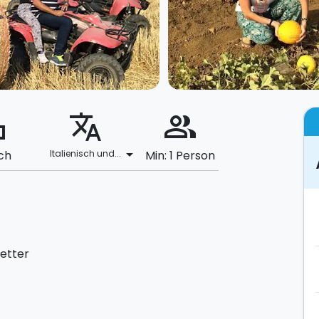
ard
translate
people_alt
arrow_drop_down
ch
Italienisch und...
Min: 1 Person
etter