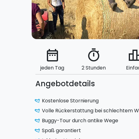
date_range
timer
leaderbo
jeden Tag
2 Stunden
Einfa
Angebotdetails
Kostenlose Stornierung
Volle Rückerstattung bei schlechtem W
Buggy-Tour durch antike Wege
Spaß garantiert