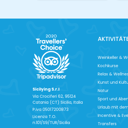
AKTIVITÄT
Weinkeller & W
Kochkurse
Relax & Wellne
Kunst und Kult
Sicilying S.r.l
Natur
Via Crociferi 62, 95124
Sport und Abe
Catania (CT) Sicilia, Italia
Urlaub mit de
P.iva 0‍5017200873
Incentive & Ev
Licenza T.O.
n.101/S9/TUR/Sicilia
Transfers