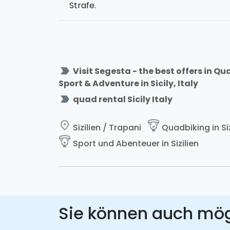
Strafe.
label_important
Visit Segesta - the best offers in Q
Sport & Adventure in Sicily, Italy
label_important
quad rental Sicily Italy
place
paragliding
Sizilien / Trapani
Quadbiking in Siz
paragliding
Sport und Abenteuer in Sizilien
Sie können auch mö