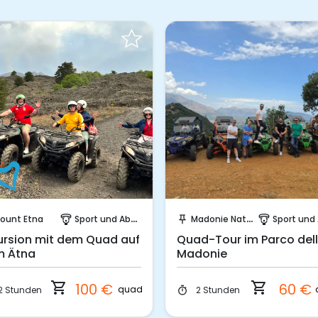
Sofort buchen!
Sofort buchen!
ount Etna
Sport und Abenteuer
Madonie Natural Park
Sport und Abent
paragliding
push_pin
paragliding
ursion mit dem Quad auf
Quad-Tour im Parco del
 Ätna
Madonie
shopping_cart
shopping_cart
100 €
60 €
quad
2 Stunden
2 Stunden
timer