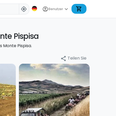
shopping_cart
account_circle
expand_more
my_location
Benutzer
nte Pispisa
s Monte Pispisa.
Teilen Sie
share