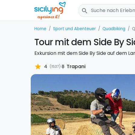
search
Home
Sport und Abenteuer
Quadbiking
Q
Tour mit dem Side By S
Exkursion mit dem Side By Side auf dem L
star
4
Trapani
(1537)
push_pin