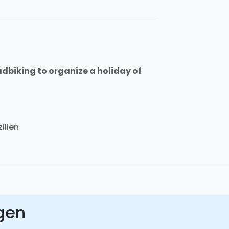
uadbiking to organize a holiday of
ilien
gen