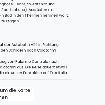
nghose, Jeans, Sweatshirt und
wöhnlich anstrengend.
r Sportschuhe). Ausrüsten mit
 ein Bad in den Thermen nehmen wollt,
 Begleitung fahren:
Jedes Side By Side
zu tragen.
Beifahrer und Fahrer). Der Mitfahrer
uf der Autobahn A29 in Richtung
 den Schildern nach Calatafimi-
.
lzug von Palermo Centrale nach
alatafimi aus. Die Reise dauert etwa 1
e aktuellen Fahrpläne auf Trenitalia.
, um die Karte
fnen