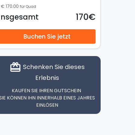
€ 170.00
für Quad
170€
Insgesamt
Buchen Sie jetzt
card_giftcard
Schenken Sie dieses
Erlebnis
KAUFEN SIE IHREN GUTSCHEIN
SIE KÖNNEN IHN INNERHALB EINES JAHRES
EINLÖSEN