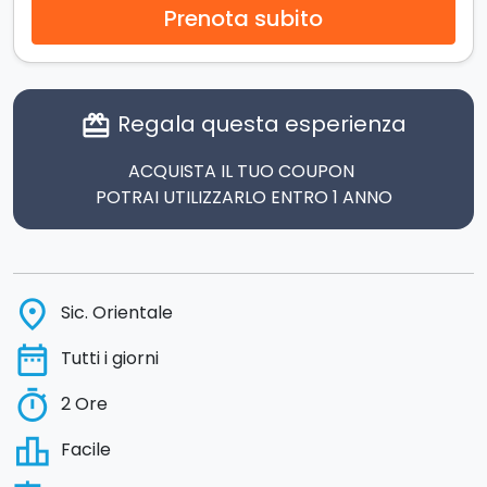
Prenota subito
Regala questa esperienza
card_giftcard
ACQUISTA IL TUO COUPON
POTRAI UTILIZZARLO ENTRO 1 ANNO
place
Sic. Orientale
date_range
Tutti i giorni
timer
2 Ore
leaderboard
Facile