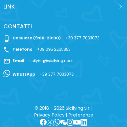
LINK
CONTATTI
phone_iphone
Cellulare (9:00-20:00)
+39 377 7033073
call
Telefono
+39 095 2265853
mail
Email
sicilying@sicilying.com
WhatsApp
+39 377 7033073
© 2018 - 2026 Sicilying S.r.l.
Privacy Policy
|
Preferenze