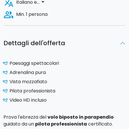
translate
arrow_drop_down
Italiano e...
people_alt
Min. 1 persona
Dettagli dell'offerta
Paesaggi spettacolari
Adrenalina pura
Vista mozzafiato
Pilota professionista
Video HD incluso
Prova l'ebrezza del
volo biposto in parapendio
guidato da un
pilota professionista
certificato.