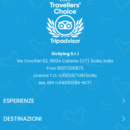
Sicilying S.r.l
Via Crociferi 62, 95124 Catania (CT) Sicilia, Italia
P.iva 0‍5017200873
Licenza T.O. n.101/S9/TUR/Sicilia
Ass. ERV n.64630084-RC17
ESPERIENZE
DESTINAZIONI