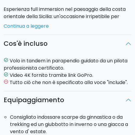
Esperienza full immersion nel paesaggio della costa
orientale della Sicilia: un'occasione irripetibile per
godere di scenari unici da punti di vista insoliti e
Continua a leggere
indimenticabili. Durante il volo distese di verde e di
azzurro, colline e spiagge dorate, ti regaleranno
Cos'è incluso
emozioni mozzafiato.
Durata del volo in parapendio:
20 minuti.
Volo in tandem in parapendio guidato da un pilota
task_alt
professionista certificato.
Il prezzo include il
Video 4K
fornito tramite link GoPro,
Video 4K fornito tramite link GoPro.
task_alt
per non dimenticare mai l'adrenalina provata.
Tutto ciò che non è specificato alla voce "include".
remove_circle_outline
Se le condizioni meteo non fossero idonee, l'istruttore
Equipaggiamento
ti contatterà un giorno prima per cambiare il punto di
lancio.
Consigliato indossare scarpe da ginnastica o da
Possono volare tutti i maggiorenni in buone condizioni
trekking ed un giubbotto in inverno o una giacca a
di salute ed i minorenni accompagnati dai genitori. Il
vento d' estate.
peso minimo richiesto è di 35 kg. Peso massimo