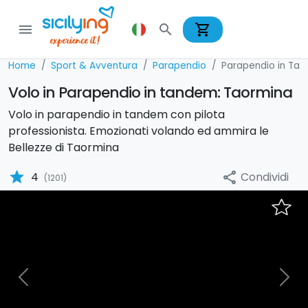
shopping_cart
menu
search
Home
Sport & Avventura
Parapendio
Parapendio in Ta
Volo in Parapendio in tandem: Taormina
Volo in parapendio in tandem con pilota
professionista. Emozionati volando ed ammira le
Bellezze di Taormina
star
Condividi
4
share
(1201)
Previous
Nex