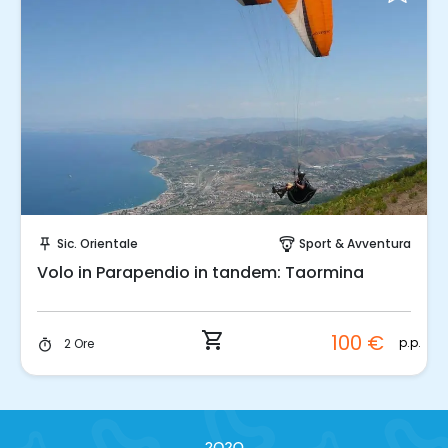
Prenota Subito!
Sic. Orientale
Sport & Avventura
push_pin
paragliding
Volo in Parapendio in tandem: Taormina
shopping_cart
100 €
p.p.
2 Ore
timer