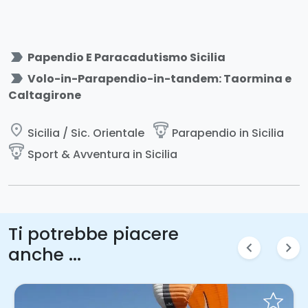
label_important
Papendio E Paracadutismo Sicilia
label_important
Volo-in-Parapendio-in-tandem: Taormina e
Caltagirone
place
paragliding
Sicilia / Sic. Orientale
Parapendio in Sicilia
paragliding
Sport & Avventura in Sicilia
Ti potrebbe piacere
chevron_left
chevron_right
anche ...