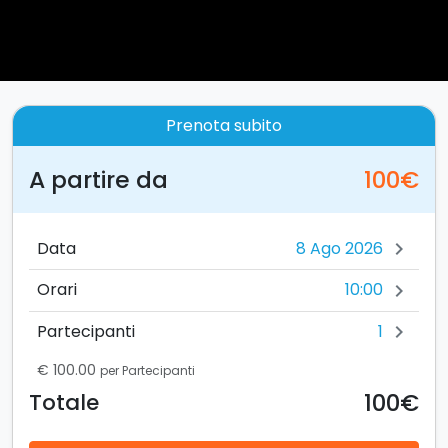
Prenota subito
A partire da
100€
Data
chevron_right
10:00
Orari
chevron_right
1
Partecipanti
chevron_right
€ 100.00
per Partecipanti
100€
Totale