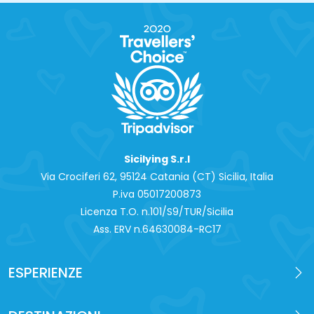
Sicilying S.r.l
Via Crociferi 62, 95124 Catania (CT) Sicilia, Italia
P.iva 0‍5017200873
Licenza T.O. n.101/S9/TUR/Sicilia
Ass. ERV n.64630084-RC17
ESPERIENZE