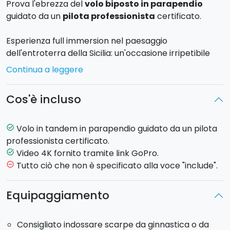
Prova l'ebrezza del
volo biposto in parapendio
guidato da un
pilota professionista
certificato.
Esperienza full immersion nel paesaggio
dell'entroterra della Sicilia: un'occasione irripetibile
per godere di scenari unici da punti di vista insoliti e
Continua a leggere
indimenticabili. Durante il volo distese di verde e di
azzurro, colline e spiagge dorate, ti regaleranno
Cos'è incluso
emozioni mozzafiato.
Durata del volo in parapendio: 30
minuti.
Volo in tandem in parapendio guidato da un pilota
task_alt
professionista certificato.
Il prezzo include il
Video 4K
fornito tramite link GoPro,
Video 4K fornito tramite link GoPro.
task_alt
per non dimenticare mai l'adrenalina provata.
Tutto ciò che non è specificato alla voce "include".
remove_circle_outline
Se le condizioni meteo non fossero idonee, l'istruttore
Equipaggiamento
ti contatterà il giorno prima del volo per cambiare il
punto di lancio.
Consigliato indossare scarpe da ginnastica o da
Possono volare tutti i maggiorenni in buone condizioni