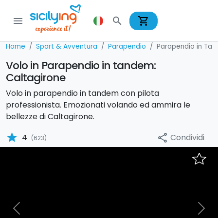
shopping_cart
menu
search
Home
Sport & Avventura
Parapendio
Parapendio in Ta
Volo in Parapendio in tandem:
Caltagirone
Volo in parapendio in tandem con pilota
professionista. Emozionati volando ed ammira le
bellezze di Caltagirone.
star
Condividi
4
share
(623)
Previous
Nex