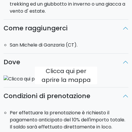
trekking ed un giubbotto in inverno o una giacca a
di salute ed i minorenni accompagnati dai genitori.
vento d' estate.
Il peso minimo richiesto è di 35 kg. Peso massimo
consentito: 105 kg.
Come raggiungerci
San Michele di Ganzaria (CT).
Dove
Clicca qui per
aprire la mappa
Condizioni di prenotazione
Per effettuare la prenotazione è richiesto il
pagamento anticipato del 10% dell'importo totale.
Il saldo sarà effettuato direttamente in loco.