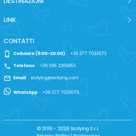
DESTINAZIONI
LINK
CONTATTI
phone_iphone
Cellulare (9:00-20:00)
+39 377 7033073
call
Telefono
+39 095 2265853
mail
Email
sicilying@sicilying.com
WhatsApp
+39 377 7033073
© 2018 - 2026 Sicilying S.r.l.
Privacy Policy
|
Preferenze