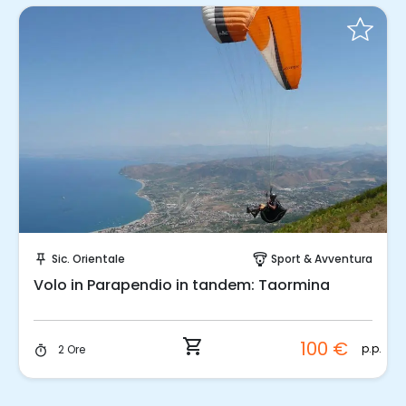
Prenota Subito!
Sic. Orientale
Sport & Avventura
push_pin
paragliding
Volo in Parapendio in tandem: Taormina
shopping_cart
100 €
p.p.
2 Ore
timer