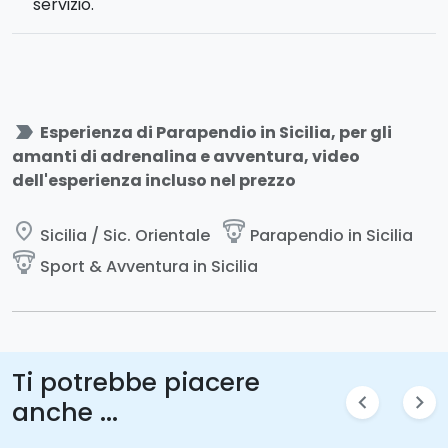
servizio.
label_important
Esperienza di Parapendio in Sicilia, per gli
amanti di adrenalina e avventura, video
dell'esperienza incluso nel prezzo
place
paragliding
Sicilia / Sic. Orientale
Parapendio in Sicilia
paragliding
Sport & Avventura in Sicilia
Ti potrebbe piacere
chevron_left
chevron_right
anche ...