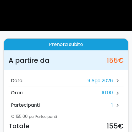
Prenota subito
A partire da
155€
Data
chevron_right
10:00
Orari
chevron_right
1
Partecipanti
chevron_right
€ 155.00
per Partecipanti
155€
Totale