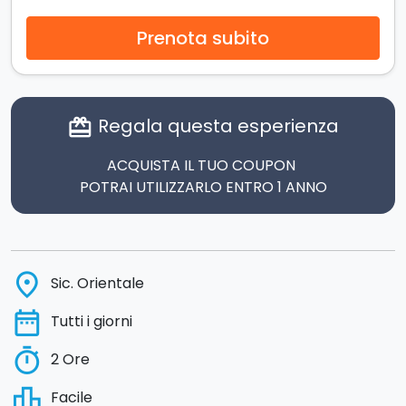
Prenota subito
Regala questa esperienza
card_giftcard
ACQUISTA IL TUO COUPON
POTRAI UTILIZZARLO ENTRO 1 ANNO
place
Sic. Orientale
date_range
Tutti i giorni
timer
2 Ore
leaderboard
Facile