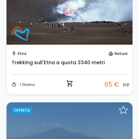
Prenota Subito!
Etna
Natura
push_pin
forest
Trekking sull'Etna a quota 3340 metri
shopping_cart
65 €
p.p.
1 Giorno
timer
OFFERTA