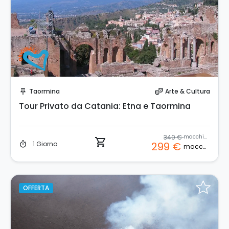
Prenota Subito!
Taormina
Arte & Cultura
push_pin
theater_comedy
Tour Privato da Catania: Etna e Taormina
340 €
macchina
shopping_cart
1 Giorno
299 €
timer
macchina
OFFERTA