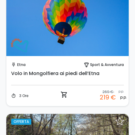
Prenota Subito!
Etna
Sport & Avventura
push_pin
paragliding
Volo in Mongolfiera ai piedi dell’Etna
269 €
p.p.
shopping_cart
3 Ore
219 €
timer
p.p.
OFFERTA