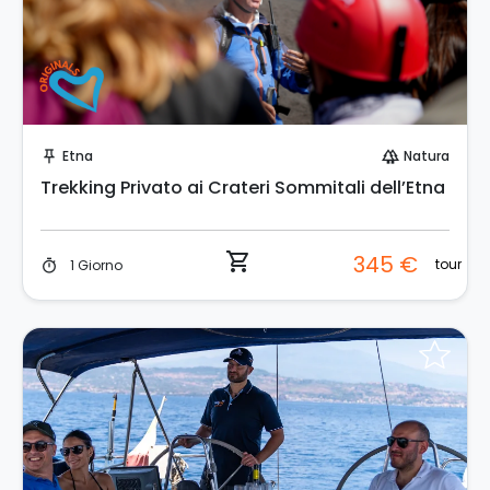
Prenota Subito!
Etna
Natura
push_pin
forest
Trekking Privato ai Crateri Sommitali dell’Etna
shopping_cart
345 €
tour
1 Giorno
timer