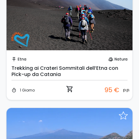
Prenota Subito!
Etna
Natura
push_pin
forest
Trekking ai Crateri Sommitali dell’Etna con
Pick-up da Catania
shopping_cart
95 €
p.p.
1 Giorno
timer