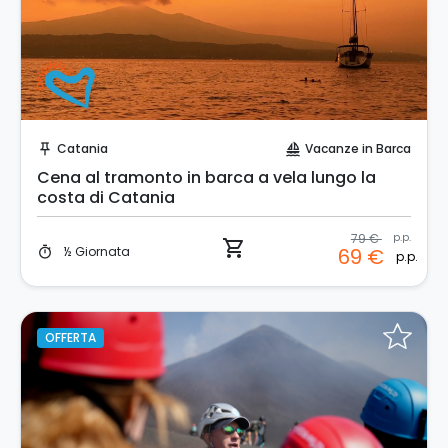
Prenota Subito!
Catania
Vacanze in Barca
push_pin
sailing
Cena al tramonto in barca a vela lungo la
costa di Catania
79 €
p.p.
shopping_cart
½ Giornata
69 €
timer
p.p.
OFFERTA