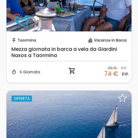
Prenota Subito!
Taormina
Vacanze in Barca
push_pin
sailing
Mezza giornata in barca a vela da Giardini
Naxos a Taormina
95 €
p.p.
shopping_cart
½ Giornata
74 €
timer
p.p.
OFFERTA