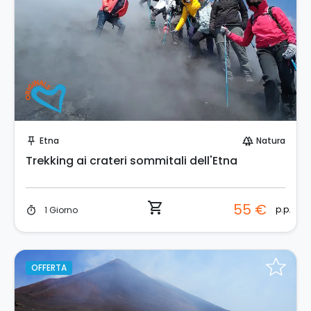
Prenota Subito!
Etna
Natura
push_pin
forest
Trekking ai crateri sommitali dell'Etna
shopping_cart
55 €
p.p.
1 Giorno
timer
OFFERTA