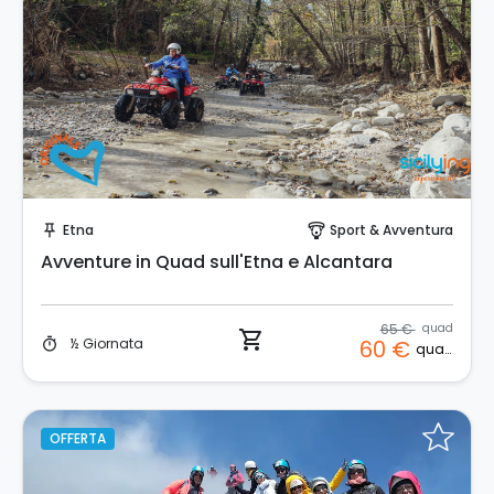
Prenota Subito!
Etna
Sport & Avventura
push_pin
paragliding
Avventure in Quad sull'Etna e Alcantara
65 €
quad
shopping_cart
½ Giornata
60 €
timer
quad
OFFERTA