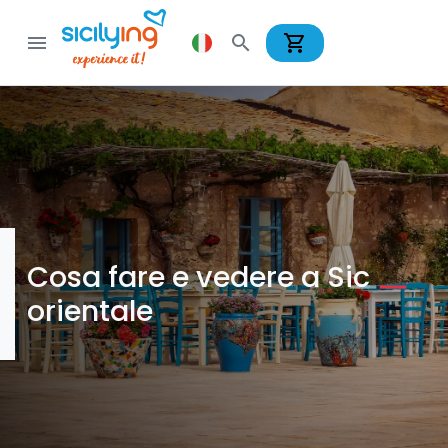
shopping_cart
menu
search
Cosa fare e vedere a Sic
orientale