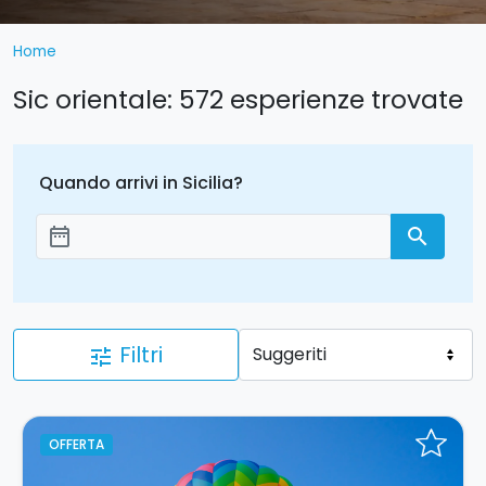
Home
Sic orientale: 572 esperienze trovate
Quando arrivi in Sicilia?
date_range
search
Aggiungi le date
Filtri
tune
OFFERTA