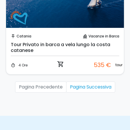
Prenota Subito!
Catania
Vacanze in Barca
push_pin
sailing
Tour Privato in barca a vela lungo la costa
catanese
shopping_cart
535 €
tour
4 Ore
timer
Pagina Precedente
Pagina Successiva