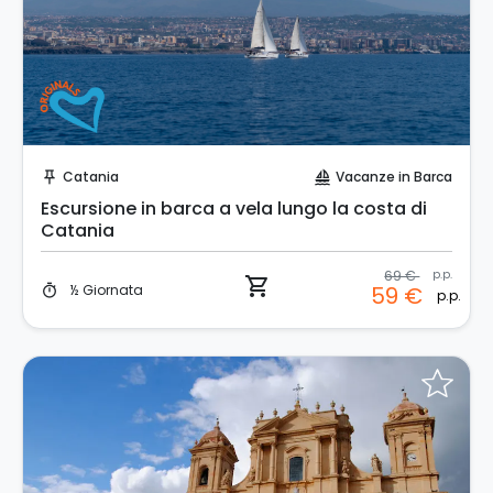
Prenota Subito!
Catania
Vacanze in Barca
push_pin
sailing
Escursione in barca a vela lungo la costa di
Catania
69 €
p.p.
shopping_cart
½ Giornata
59 €
timer
p.p.