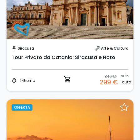
Prenota Subito!
Siracusa
Arte & Cultura
push_pin
theater_comedy
Tour Privato da Catania: Siracusa e Noto
340 €
auto
shopping_cart
1 Giorno
299 €
timer
auto
OFFERTA