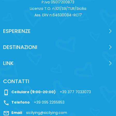
P.iva 0‍5017200873
Licenza T.O. n.101/S9/TUR/Sicilia
Ass. ERV n.64630084-RC17
ESPERIENZE
DESTINAZIONI
LINK
CONTATTI
phone_iphone
Cellulare (9:00-20:00)
+39 377 7033073
call
Telefono
+39 095 2265853
mail
Email
sicilying@sicilying.com