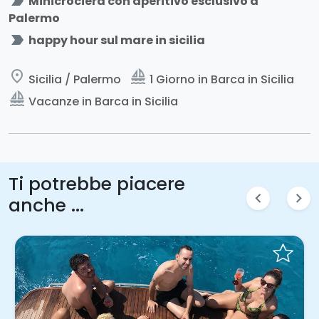
label_important
Minicrociera con aperitivo esclusivo a
Palermo
label_important
happy hour sul mare in sicilia
place
sailing
Sicilia / Palermo
1 Giorno in Barca in Sicilia
sailing
Vacanze in Barca in Sicilia
Ti potrebbe piacere
chevron_left
chevron_right
anche ...