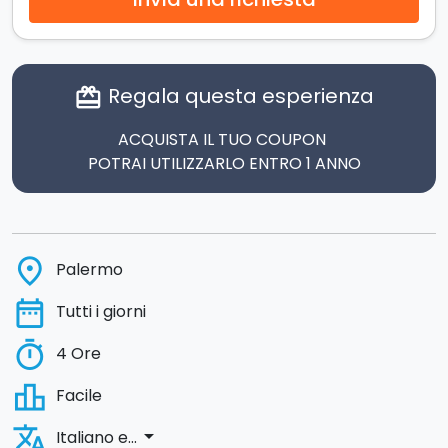
Regala questa esperienza
card_giftcard
ACQUISTA IL TUO COUPON
POTRAI UTILIZZARLO ENTRO 1 ANNO
place
Palermo
date_range
Tutti i giorni
timer
4 Ore
leaderboard
Facile
translate
arrow_drop_down
Italiano e...