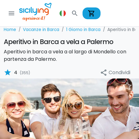
shopping_cart
menu
search
Home
Vacanze in Barca
1 Giorno in Barca
Aperitivo in Ba
Aperitivo in Barca a vela a Palermo
Aperitivo in barca a vela a al largo di Mondello con
partenza da Palermo.
star
Condividi
4
share
(355)
Previous
Nex