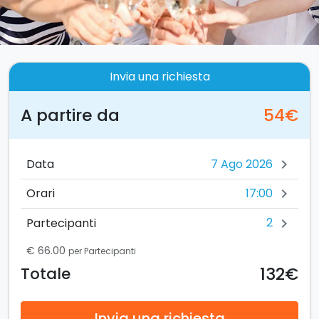
Invia una richiesta
A partire da
54€
Data
chevron_right
17:00
Orari
chevron_right
2
Partecipanti
chevron_right
€ 66.00
per Partecipanti
132€
Totale
Invia una richiesta