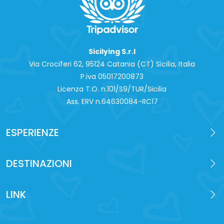
Sicilying S.r.l
Via Crociferi 62, 95124 Catania (CT) Sicilia, Italia
P.iva 0‍5017200873
Licenza T.O. n.101/S9/TUR/Sicilia
Ass. ERV n.64630084-RC17
ESPERIENZE
DESTINAZIONI
LINK