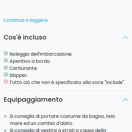
La partenza è prevista alle 17:00 dal porto di Palermo
Continua a leggere
con direzione
Mondello
. Giunti al largo di Mondello
consumerete un ottimo aperitivo a bordo con vista
Cos'è incluso
straordinaria sul litorale più famoso del palermitano.
L'aperitivo consiste in
vino bianco o rosso
, acqua,
tagliere di salumi e formaggi e deliziose
stuzzicherie
Noleggio dell'imbarcazione.
task_alt
siciliane
.
Aperitivo a bordo.
task_alt
Carburante.
task_alt
Max 8 ospiti a bordo.
Skipper.
task_alt
Tutto ciò che non è specificato alla voce "include".
remove_circle_outline
Equipaggiamento
Si consiglia di portare costume da bagno, telo
mare ed un cambio d'abito.
Si consiglia di vestirsi a strati a causa della