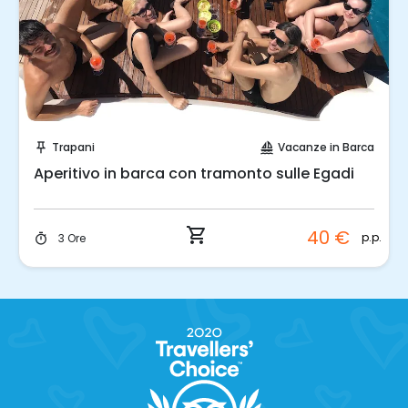
Prenota Subito!
Trapani
Vacanze in Barca
push_pin
sailing
Aperitivo in barca con tramonto sulle Egadi
shopping_cart
40 €
p.p.
3 Ore
timer