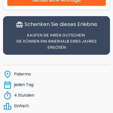
Schenken Sie dieses Erlebnis
card_giftcard
KAUFEN SIE IHREN GUTSCHEIN
SIE KÖNNEN IHN INNERHALB EINES JAHRES
EINLÖSEN
place
Palermo
date_range
jeden Tag
timer
4 Stunden
leaderboard
Einfach