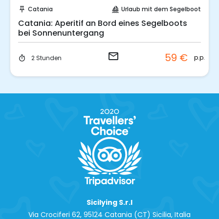
Sende eine Anfrage
Catania
Urlaub mit dem Segelboot
push_pin
sailing
Catania: Aperitif an Bord eines Segelboots
bei Sonnenuntergang
email
59 €
p.p.
2 Stunden
timer
Sicilying S.r.l
Via Crociferi 62, 95124 Catania (CT) Sicilia, Italia