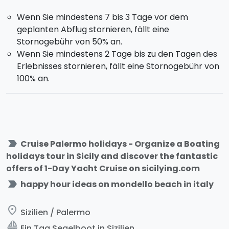
Wenn Sie mindestens 7 bis 3 Tage vor dem
geplanten Abflug stornieren, fällt eine
Stornogebühr von 50% an.
Wenn Sie mindestens 2 Tage bis zu den Tagen des
Erlebnisses stornieren, fällt eine Stornogebühr von
100% an.
label_important
Cruise Palermo holidays - Organize a Boating
holidays tour in Sicily and discover the fantastic
offers of 1-Day Yacht Cruise on sicilying.com
label_important
happy hour ideas on mondello beach in italy
place
Sizilien / Palermo
sailing
Ein Tag Segelboot in Sizilien