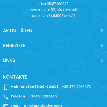
P.iva 0‍5017200873
Licenza T.O. n.101/S9/TUR/Sicilia
Ass. ERV n.64630084-RC17
AKTIVITÄTEN
REISEZIELE
LINKS
KONTAKTE
phone_iphone
Mobiltelefon (9:00-20:00)
+39 377 7033073
call
Telefon
+39 095 2265853
mail
Email
sicilying@sicilying.com