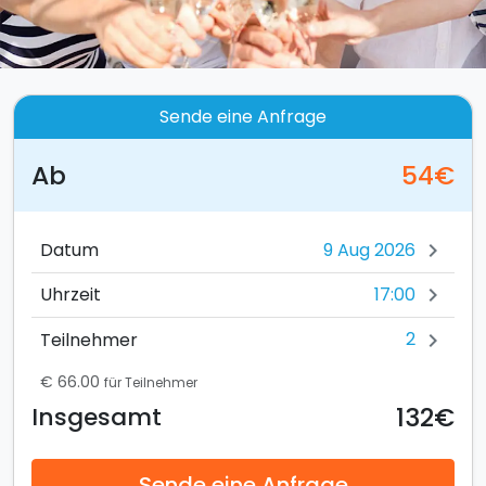
Sende eine Anfrage
Ab
54€
Datum
chevron_right
17:00
Uhrzeit
chevron_right
2
Teilnehmer
chevron_right
€ 66.00
für Teilnehmer
132€
Insgesamt
Sende eine Anfrage