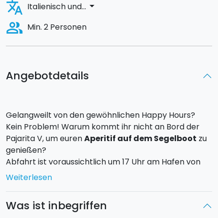
translate
arrow_drop_down
Italienisch und...
people_alt
Min. 2 Personen
Angebotdetails
Gelangweilt von den gewöhnlichen Happy Hours?
Kein Problem! Warum kommt ihr nicht an Bord der
Pajarita V, um euren
Aperitif auf dem Segelboot
zu
genießen?
Abfahrt ist voraussichtlich um 17 Uhr am Hafen von
Arenella in Palermo in Richtung
Mondello.
Dort
Weiterlesen
angekommen
könnt ihr dann euren Aperitif genießen
mit wundervollem Blick auf den Küstenstreifen
Was ist inbegriffen
Palermos. Der Pauschalpreis ist unabhängig von der