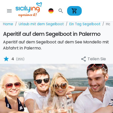
shopping_cart
menu
search
Home
Urlaub mit dem Segelboot
Ein Tag Segelboot
Hap
Aperitif auf dem Segelboot in Palermo
Aperitif auf dem Segelboot auf dem See Mondello mit
Abfahrt in Palermo.
star
Teilen Sie
4
share
(355)
Previous
Nex