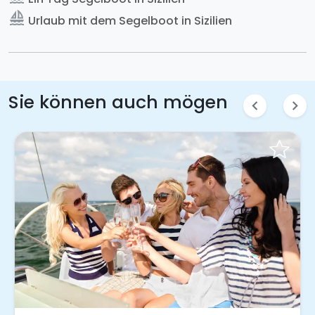
sailing
Urlaub mit dem Segelboot in Sizilien
Sie können auch mögen
chevron_left
chevron_right