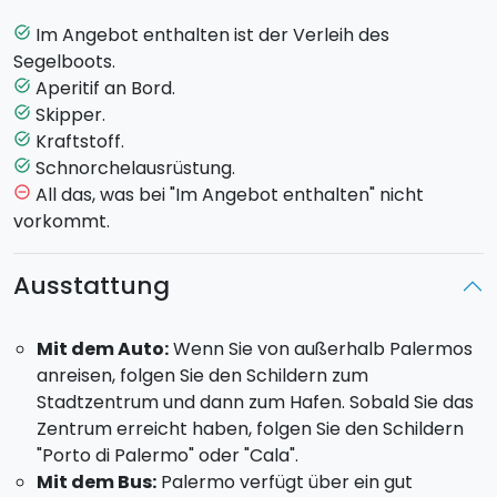
Anzahl der Teilnehmer. Der Aperitif besteht aus
Wein
,
Wasser und
leckeren Häppchen
der sizilianischen
Im Angebot enthalten ist der Verleih des
task_alt
Küche.
Segelboots.
Aperitif an Bord.
task_alt
Max 8 Gäste an Bord.
Skipper.
task_alt
Abfahrt
: 19:30 Uhr am Hafen von La Cala, Palermo
.
Kraftstoff.
task_alt
Rückfahrt
: 21:30 Uhr.
Schnorchelausrüstung.
task_alt
All das, was bei "Im Angebot enthalten" nicht
remove_circle_outline
vorkommt.
Ausstattung
Mit dem Auto:
Wenn Sie von außerhalb Palermos
anreisen, folgen Sie den Schildern zum
Stadtzentrum und dann zum Hafen. Sobald Sie das
Zentrum erreicht haben, folgen Sie den Schildern
"Porto di Palermo" oder "Cala".
Mit dem Bus:
Palermo verfügt über ein gut