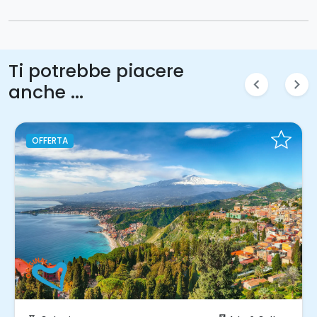
Ti potrebbe piacere
chevron_left
chevron_right
anche ...
OFFERTA
Prenota Subito!