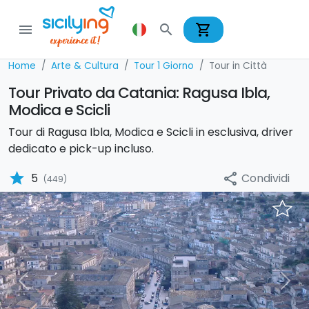
shopping_cart
menu
search
Home
Arte & Cultura
Tour 1 Giorno
Tour in Città
Tour Privato da Catania: Ragusa Ibla,
Modica e Scicli
Tour di Ragusa Ibla, Modica e Scicli in esclusiva, driver
dedicato e pick-up incluso.
star
Condividi
5
share
(449)
Previous
Nex