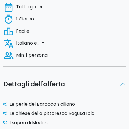
date_range
Tutti i giorni
timer
1 Giorno
leaderboard
Facile
translate
arrow_drop_down
Italiano e...
people_alt
Min. 1 persona
Dettagli dell'offerta
Le perle del Barocco siciliano
Le chiese della pittoresca Ragusa Ibla
I sapori di Modica