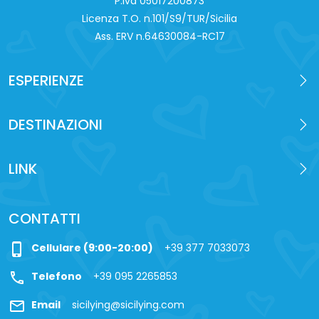
P.iva 0‍5017200873
Licenza T.O. n.101/S9/TUR/Sicilia
Ass. ERV n.64630084-RC17
ESPERIENZE
DESTINAZIONI
LINK
CONTATTI
phone_iphone
Cellulare (9:00-20:00)
+39 377 7033073
call
Telefono
+39 095 2265853
mail
Email
sicilying@sicilying.com