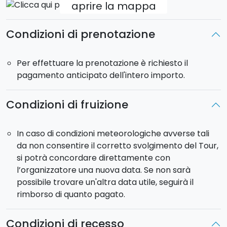
aprire la mappa
La vettura è in esclusiva
: non condividerete l'auto
con altre persone.
Per le prenotazioni da 5
Condizioni di prenotazione
passeggeri, saranno da considerarsi un massimo
di 4 adulti e 1/2 bambini (max 160 cm di altezza).
Per effettuare la prenotazione è richiesto il
Partenza
: ore 8:00.
pagamento anticipato dell'intero importo.
Rientro
: ore 18:00.
Pick-up
incluso presso il vostro alloggio a Catania e
Condizioni di fruizione
comuni limitrofi.
Il tour sarà effettuato in
auto
che può ospitare fino a
4 passeggeri
.
In caso di condizioni meteorologiche avverse tali
Il prezzo indicato è inteso per auto e non a
da non consentire il corretto svolgimento del Tour,
persona.
si potrà concordare direttamente con
l’organizzatore una nuova data. Se non sarà
possibile trovare un'altra data utile, seguirà il
rimborso di quanto pagato.
Condizioni di recesso