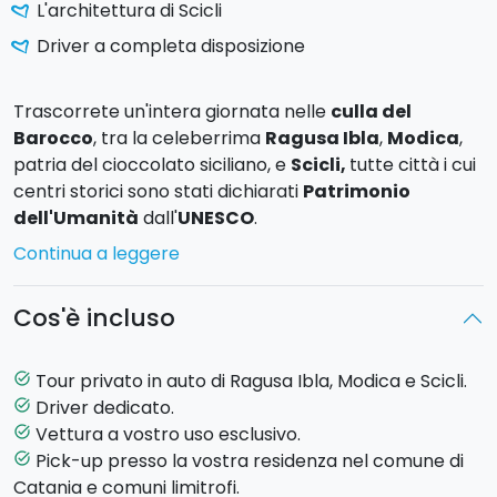
L'architettura di Scicli
Driver a completa disposizione
Trascorrete un'intera giornata nelle
culla del
Barocco
, tra la celeberrima
Ragusa Ibla
,
Modica
,
patria del cioccolato siciliano, e
Scicli,
tutte città i cui
centri storici sono stati dichiarati
Patrimonio
dell'Umanità
dall'
UNESCO
.
Continua a leggere
Programma della giornata
Cos'è incluso
Pick-up
(8:00)
e partenza presso la vostra
struttura ricettiva a Catania.
Arrivo a
Ragusa
Ibla
e visita libera del centro
Tour privato in auto di Ragusa Ibla, Modica e Scicli.
task_alt
storico. Da non perdere il
Duomo di San Giorgio
,
Driver dedicato.
task_alt
gioiello del barocco siciliano. Vi consigliamo inoltre
Vettura a vostro uso esclusivo.
task_alt
una passeggiata sul corso XXV Aprile, ricco di
Pick-up presso la vostra residenza nel comune di
task_alt
numerosi negozi sui quali si affacciano antichi
Catania e comuni limitrofi.