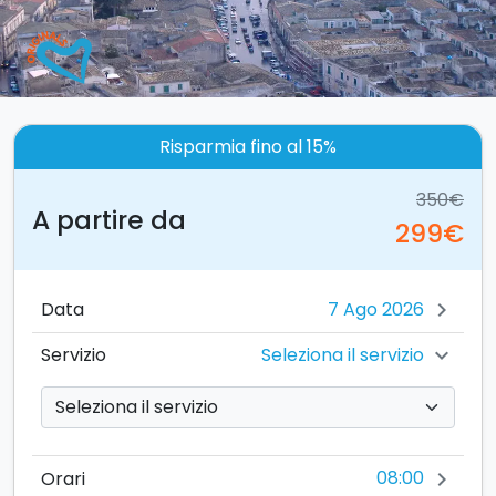
Risparmia fino al 15%
350€
A partire da
299€
Data
chevron_right
Seleziona il servizio
Servizio
chevron_right
08:00
Orari
chevron_right