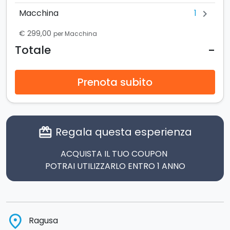
1
Macchina
chevron_right
€ 299,00
per Macchina
-
Totale
Prenota subito
Regala questa esperienza
card_giftcard
ACQUISTA IL TUO COUPON
POTRAI UTILIZZARLO ENTRO 1 ANNO
place
Ragusa