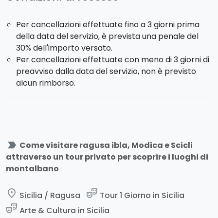
Per cancellazioni effettuate fino a 3 giorni prima
della data del servizio, è prevista una penale del
30% dell'importo versato.
Per cancellazioni effettuate con meno di 3 giorni di
preavviso dalla data del servizio, non è previsto
alcun rimborso.
label_important
Come visitare ragusa ibla, Modica e Scicli
attraverso un tour privato per scoprire i luoghi di
montalbano
place
theater_comedy
Sicilia / Ragusa
Tour 1 Giorno in Sicilia
theater_comedy
Arte & Cultura in Sicilia