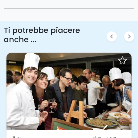
Ti potrebbe piacere
chevron_left
chevron_right
anche ...
Invia una richiesta!