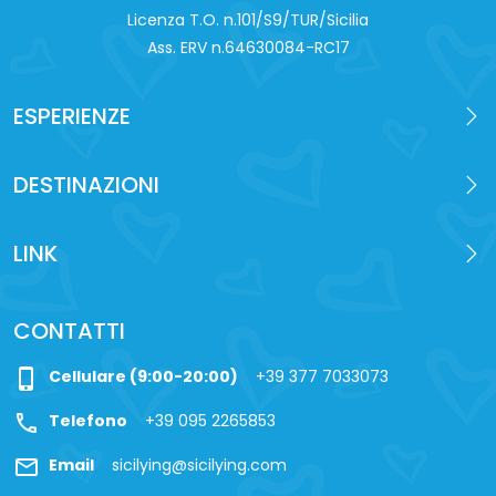
Licenza T.O. n.101/S9/TUR/Sicilia
Ass. ERV n.64630084-RC17
ESPERIENZE
DESTINAZIONI
LINK
CONTATTI
phone_iphone
Cellulare (9:00-20:00)
+39 377 7033073
call
Telefono
+39 095 2265853
mail
Email
sicilying@sicilying.com