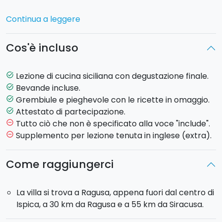
Al vostro arrivo la Signora Nella vi introdurrà alla
Continua a leggere
cooking class, illustrandovi cosa preparerete e
spiegandovi come si svolgerà la lezione. Ad ogni
Cos'è incluso
partecipante verrà consegnato un
grembiule
ed il
pieghevole con le ricette
, che porterete a casa,
come ricordo della giornata.
Lezione di cucina siciliana con degustazione finale.
task_alt
Bevande incluse.
task_alt
Durante la cooking class preparerete un
intero
Grembiule e pieghevole con le ricette in omaggio.
task_alt
menu siciliano
, che prevederà due antipasti, un
Attestato di partecipazione.
task_alt
primo, un secondo, ed un dolce. Ecco un esempio di
Tutto ciò che non è specificato alla voce "include".
remove_circle_outline
menù: caponata di verdure, focacce con il pomodoro
Supplemento per lezione tenuta in inglese (extra).
remove_circle_outline
tipiche della tradizione ragusana, ravioli di ricotta con
caratelli, stufato di maiale con salsiccia ed infine
Come raggiungerci
cassatine di ricotta.
La villa si trova a Ragusa, appena fuori dal centro di
Al termine della cooking class, preparatevi a
Ispica, a 30 km da Ragusa e a 55 km da Siracusa.
degustare
le prelibatezze preparate insieme
durante la giornata!