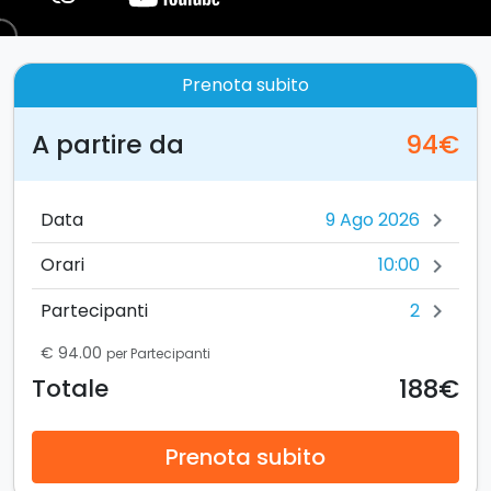
Prenota subito
A partire da
94€
Data
chevron_right
10:00
Orari
chevron_right
2
Partecipanti
chevron_right
€ 94.00
per Partecipanti
188€
Totale
Prenota subito