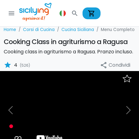
shopping_cart
menu
search
Home
Corsi di Cucina
Cucina Siciliana
Menu Completo
Cooking Class in agriturismo a Ragusa
Cooking class in agriturismo a Ragusa. Pranzo incluso.
star
Condividi
4
share
(526)
Previous
Nex