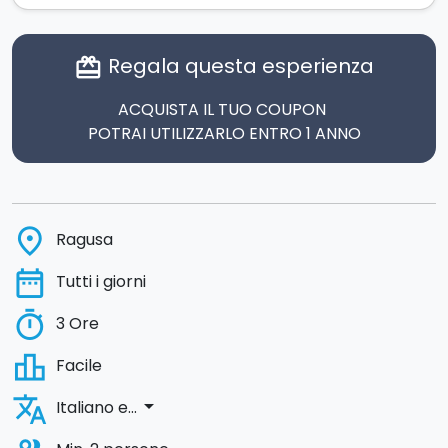
Regala questa esperienza
card_giftcard
ACQUISTA IL TUO COUPON
POTRAI UTILIZZARLO ENTRO 1 ANNO
place
Ragusa
date_range
Tutti i giorni
timer
3 Ore
leaderboard
Facile
translate
arrow_drop_down
Italiano e...