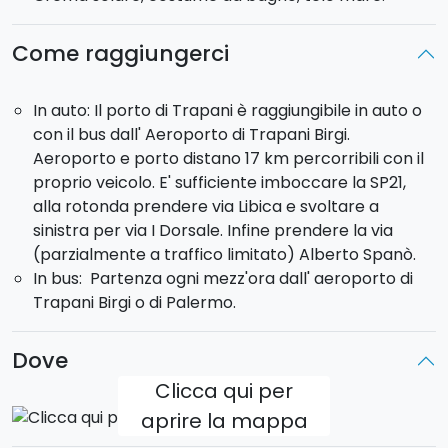
Alle ore 13:00 farete una sosta di circa 1 ora a
Come raggiungerci
Favignana
per gustare il "
pane cunzato
" siciliano.
Ripartirete alla volta della Grotta degli Innamorati
In auto: Il porto di Trapani è raggiungibile in auto o
per poi raggiungere l'isola di
Levanzo
per un'altra
con il bus dall' Aeroporto di Trapani Birgi.
rinfrescante sosta bagno ai faraglioni. Raggiungerete
Aeroporto e porto distano 17 km percorribili con il
infine
Cala Fredda e Cala Minnula
.
proprio veicolo. E' sufficiente imboccare la SP21,
alla rotonda prendere via Libica e svoltare a
Il rientro previsto al porto di Trapani è alle ore 18:00
sinistra per via I Dorsale. Infine prendere la via
circa.
(parzialmente a traffico limitato) Alberto Spanò.
In bus: Partenza ogni mezz'ora dall' aeroporto di
Pronti a tuffarvi nel blu?
Trapani Birgi o di Palermo.
Dove
Clicca qui per
aprire la mappa