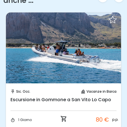
anche ...
Prenota Subito!
Sic. Occ.
Vacanze in Barca
push_pin
sailing
Escursione in Gommone a San Vito Lo Capo
shopping_cart
80 €
p.p.
1 Giorno
timer