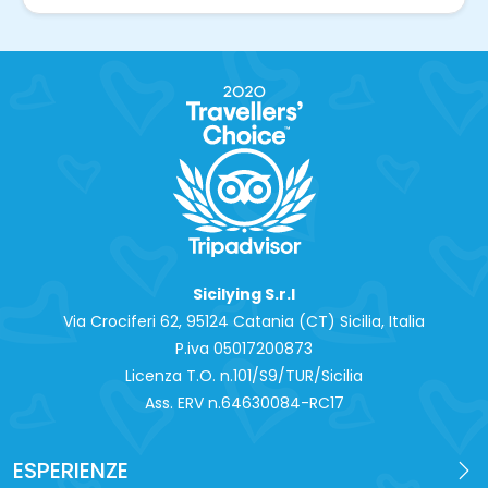
Sicilying S.r.l
Via Crociferi 62, 95124 Catania (CT) Sicilia, Italia
P.iva 0‍5017200873
Licenza T.O. n.101/S9/TUR/Sicilia
Ass. ERV n.64630084-RC17
ESPERIENZE