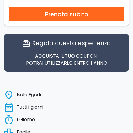
Prenota subito
Regala questa esperienza
card_giftcard
ACQUISTA IL TUO COUPON
POTRAI UTILIZZARLO ENTRO 1 ANNO
place
Isole Egadi
date_range
Tutti i giorni
timer
1 Giorno
leaderboard
Facile