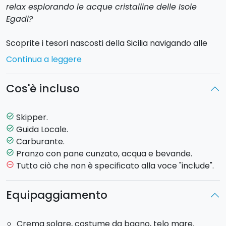
relax esplorando le acque cristalline delle Isole
Egadi?
Scoprite i tesori nascosti della Sicilia navigando alle
Isole Egadi
in gommone e goditevi una giornata di
Continua a leggere
sole e mare in totale libertà.
Cos'è incluso
La partenza sarà effettuata alle ore
10:00
presso lo
scivolo della banchina del viale Regina Elena
adiacente alla Capitaneria di Porto di Trapani, dove
Skipper.
task_alt
avverrà la registrazione degli ospiti e il briefing della
Guida Locale.
task_alt
giornata.
Carburante.
task_alt
Pranzo con pane cunzato, acqua e bevande.
task_alt
Il vostro tour alle
Egadi
inizia con la navigazione verso
Tutto ciò che non è specificato alla voce "include".
remove_circle_outline
l'ex tonnara di Formica per poi proseguire verso
Favignana,
dove avverrà la prima sosta per fare un
Equipaggiamento
magnifico e indimenticabile tuffo nelle acque
cristalline
di
Cala Azzurra
per poi proseguire verso
Crema solare, costume da bagno, telo mare.
Bue Marino e Cala Rossa.