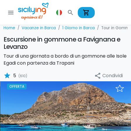
shopping_cart
menu
search
Home
Vacanze in Barca
1 Giorno in Barca
Tour in Gomm
Escursione in gommone a Favignana e
Levanzo
Tour di una giornata a bordo di un gommone alle Isole
Egadi con partenza da Trapani
star
Condividi
5
share
(610)
OFFERTA
Previous
Nex