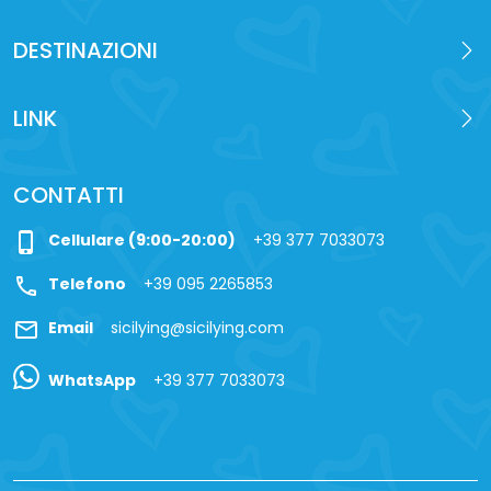
DESTINAZIONI
LINK
CONTATTI
phone_iphone
Cellulare (9:00-20:00)
+39 377 7033073
call
Telefono
+39 095 2265853
mail
Email
sicilying@sicilying.com
WhatsApp
+39 377 7033073