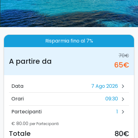
Risparmia fino al 7%
70€
A partire da
65€
Data
chevron_right
09:30
Orari
chevron_right
1
Partecipanti
chevron_right
€ 80.00
per Partecipanti
80€
Totale