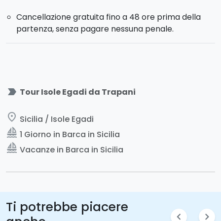
Cancellazione gratuita fino a 48 ore prima della
partenza, senza pagare nessuna penale.
label_important
Tour Isole Egadi da Trapani
place
Sicilia / Isole Egadi
sailing
1 Giorno in Barca in Sicilia
sailing
Vacanze in Barca in Sicilia
Ti potrebbe piacere
chevron_left
chevron_right