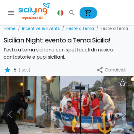
shopping_cart
menu
search
Home
Incentive & Events
Feste a tema
Feste a tema
Sicilian Night: evento a Tema Sicilia!
Festa a tema siciliano con spettacoli di musica,
cantastorie e pupi siciliani.
star
Condividi
5
share
(1655)
Previous
Nex