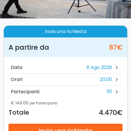
Invia una richiesta
A partire da
87€
Data
chevron_right
20:00
Orari
chevron_right
30
Partecipanti
chevron_right
€ 149.00
per Partecipanti
4.470€
Totale
Invia una richiesta