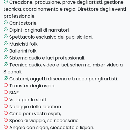
loro riceverà un
tamburello siciliano
(opzionale)
Creazione, produzione, prove degli artisti, gestione
task_alt
per una breve attività di icebreaking (rompi
tecnica, coordinamento e regia. Direttore degli eventi
ghiaccio): diretti da un Maestro, i vostri ospiti
professionale.
inizieranno a suonare e, seguendo questo ritmo,
Cantastorie.
task_alt
impareranno a suonare!
Dipinti originali di narratori.
task_alt
Spettacolo esclusivo dei pupi siciliani.
task_alt
È finalmente giunto il momento di iniziare la
Musicisti folk.
task_alt
cena...ogni portata verrà arricchita da
Ballerini folk.
task_alt
intrattenimenti esclusivi
. Tra questi, il nostro
Sistema audio e luci professionali.
task_alt
esclusivo teatro dei
pupi siciliani
! I nostri attori
Tecnico audio, video e luci, schermo, mixer video a
task_alt
ricostruiranno l'antica tradizione del teatro dei pupi
8 canali.
siciliani, sia in siciliano che in inglese, in un modo nuovo
Costumi, oggetti di scena e trucco per gli artisti.
task_alt
e molto divertente!
Transfer degli ospiti.
remove_circle_outline
SIAE.
remove_circle_outline
Al termine della cena, con l'intero gruppo folk, tutti
Vitto per lo staff.
remove_circle_outline
potranno cantare e ballare insieme!
Noleggio della location.
remove_circle_outline
Cena per i vostri ospiti,
remove_circle_outline
Spese di viaggio, se necessario.
remove_circle_outline
Angolo con sigari, cioccolato e liquori.
remove_circle_outline