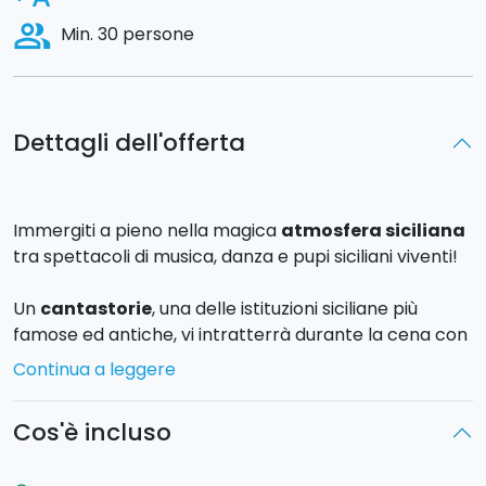
people_alt
Min. 30 persone
Dettagli dell'offerta
Immergiti a pieno nella magica
atmosfera siciliana
tra spettacoli di musica, danza e pupi siciliani viventi!
Un
cantastorie
, una delle istituzioni siciliane più
famose ed antiche, vi intratterrà durante la cena con
i suoi racconti. Con l'aiuto di dipinti, introdurrà la Sicilia
Continua a leggere
e oltre 3000 anni di storia in soli 120 secondi, in uno
spettacolo veloce, accattivante ed essenziale.
Cos'è incluso
Gli ospiti prenderanno finalmente posto e ognuno di