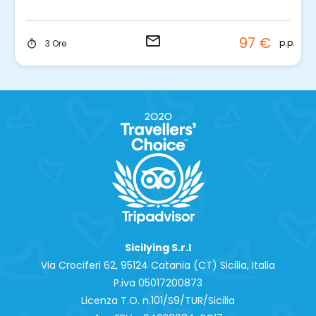
email
97 €
p.p.
3 Ore
timer
Sicilying S.r.l
Via Crociferi 62, 95124 Catania (CT) Sicilia, Italia
P.iva 0‍5017200873
Licenza T.O. n.101/S9/TUR/Sicilia