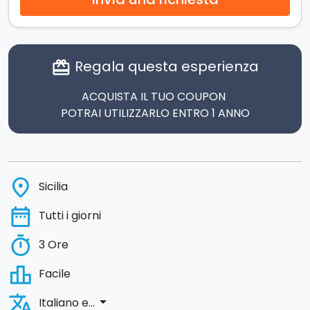
Regala questa esperienza
card_giftcard
ACQUISTA IL TUO COUPON
POTRAI UTILIZZARLO ENTRO 1 ANNO
place
Sicilia
date_range
Tutti i giorni
timer
3 Ore
leaderboard
Facile
translate
arrow_drop_down
Italiano e...