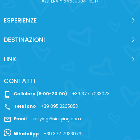
Ass. ERV n.64630084-RC17
ESPERIENZE
DESTINAZIONI
LINK
CONTATTI
phone_iphone
Cellulare (9:00-20:00)
+39 377 7033073
call
Telefono
+39 095 2265853
mail
Email
sicilying@sicilying.com
WhatsApp
+39 377 7033073