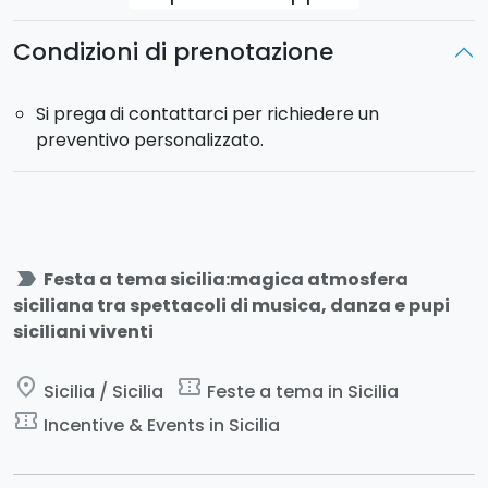
Condizioni di prenotazione
Si prega di contattarci per richiedere un
preventivo personalizzato.
label_important
Festa a tema sicilia:magica atmosfera
siciliana tra spettacoli di musica, danza e pupi
siciliani viventi
place
confirmation_number
Sicilia / Sicilia
Feste a tema in Sicilia
confirmation_number
Incentive & Events in Sicilia