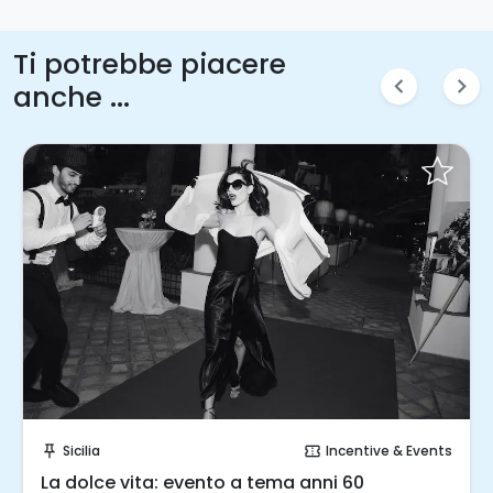
Ti potrebbe piacere
chevron_left
chevron_right
anche ...
Invia una richiesta!
Sicilia
Incentive & Events
push_pin
confirmation_number
La dolce vita: evento a tema anni 60