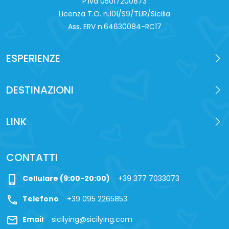
P.iva 0‍5017200873
Licenza T.O. n.101/S9/TUR/Sicilia
Ass. ERV n.64630084-RC17
ESPERIENZE
DESTINAZIONI
LINK
CONTATTI
phone_iphone
Cellulare (9:00-20:00)
+39 377 7033073
call
Telefono
+39 095 2265853
mail
Email
sicilying@sicilying.com