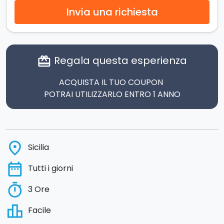
Invia una richiesta
Regala questa esperienza
card_giftcard
ACQUISTA IL TUO COUPON
POTRAI UTILIZZARLO ENTRO 1 ANNO
place
Sicilia
date_range
Tutti i giorni
timer
3 Ore
leaderboard
Facile