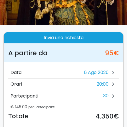
Invia una richiesta
A partire da
95€
Data
chevron_right
20:00
Orari
chevron_right
30
Partecipanti
chevron_right
€ 145.00
per Partecipanti
4.350€
Totale