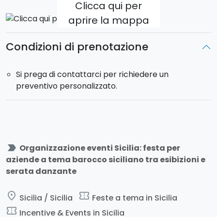
Clicca qui per
aprire la mappa
Condizioni di prenotazione
Si prega di contattarci per richiedere un
preventivo personalizzato.
label_important
Organizzazione eventi Sicilia: festa per
aziende a tema barocco siciliano tra esibizioni e
serata danzante
place
confirmation_number
Sicilia / Sicilia
Feste a tema in Sicilia
confirmation_number
Incentive & Events in Sicilia