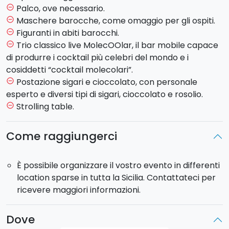
Palco, ove necessario.
remove_circle_outline
Maschere barocche, come omaggio per gli ospiti.
remove_circle_outline
Figuranti in abiti barocchi.
remove_circle_outline
Trio classico live MolecOOlar, il bar mobile capace
remove_circle_outline
di produrre i cocktail più celebri del mondo e i
cosiddetti “cocktail molecolari”.
Postazione sigari e cioccolato, con personale
remove_circle_outline
esperto e diversi tipi di sigari, cioccolato e rosolio.
Strolling table.
remove_circle_outline
Come raggiungerci
È possibile organizzare il vostro evento in differenti
location sparse in tutta la Sicilia. Contattateci per
ricevere maggiori informazioni.
Dove