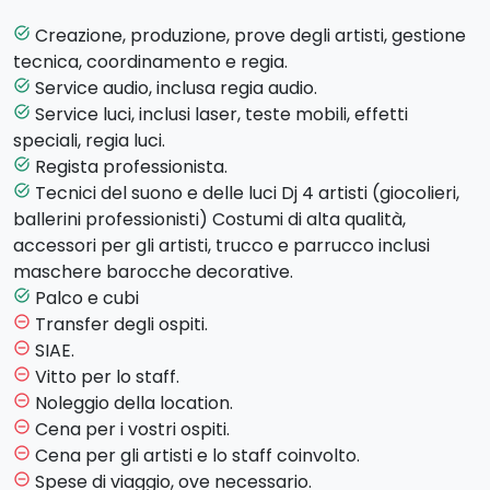
susseguirsi di
spettacoli di danza e giocoleria
,
creando un’
atmosfera affascinante,
elegante e
Creazione, produzione, prove degli artisti, gestione
task_alt
fortemente seducente.
tecnica, coordinamento e regia.
Service audio, inclusa regia audio.
task_alt
Infine, un gran finale in sala da ballo darà inizio alla
Service luci, inclusi laser, teste mobili, effetti
task_alt
festa!
speciali, regia luci.
Regista professionista.
task_alt
Tecnici del suono e delle luci Dj 4 artisti (giocolieri,
task_alt
ballerini professionisti) Costumi di alta qualità,
accessori per gli artisti, trucco e parrucco inclusi
maschere barocche decorative.
Palco e cubi
task_alt
Transfer degli ospiti.
remove_circle_outline
SIAE.
remove_circle_outline
Vitto per lo staff.
remove_circle_outline
Noleggio della location.
remove_circle_outline
Cena per i vostri ospiti.
remove_circle_outline
Cena per gli artisti e lo staff coinvolto.
remove_circle_outline
Spese di viaggio, ove necessario.
remove_circle_outline