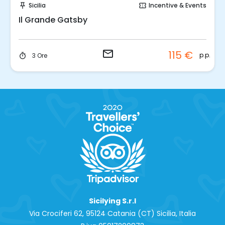
Sicilia
Incentive & Events
push_pin
confirmation_number
Il Grande Gatsby
email
115 €
p.p.
3 Ore
timer
Sicilying S.r.l
Via Crociferi 62, 95124 Catania (CT) Sicilia, Italia