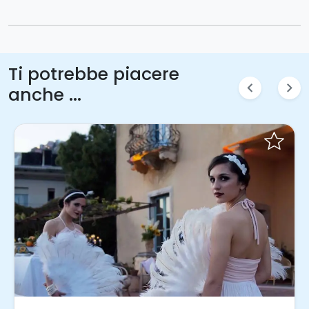
Ti potrebbe piacere
chevron_left
chevron_right
anche ...
Invia una richiesta!