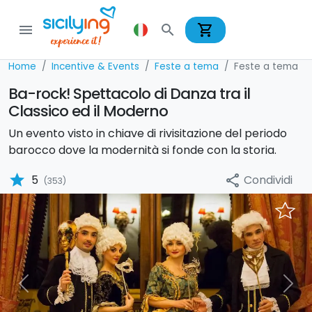
shopping_cart
menu
search
Home
Incentive & Events
Feste a tema
Feste a tema
Ba-rock! Spettacolo di Danza tra il
Classico ed il Moderno
Un evento visto in chiave di rivisitazione del periodo
barocco dove la modernità si fonde con la storia.
star
Condividi
5
share
(353)
Previous
Nex