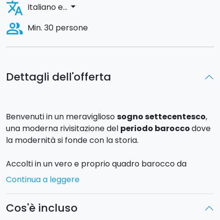
translate
arrow_drop_down
Italiano e...
people_alt
Min. 30 persone
Dettagli dell'offerta
Benvenuti in un meraviglioso
sogno settecentesco
,
una moderna rivisitazione del
periodo barocco
dove
la modernità si fonde con la storia.
Accolti in un vero e proprio quadro barocco da
artisti in costume e da musiche d’epoca
,
Continua a leggere
l’atmosfera è destinata a mutare rapidamente
quando le gonne delle ballerine verranno strappate
Cos'è incluso
vie e un dj mixerà pezzi d’epoca e moderni, in un