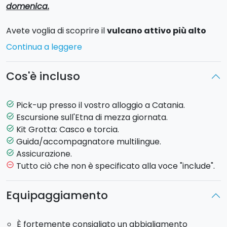
domenica.
Avete voglia di scoprire il
vulcano attivo più alto
d'Europa
, accompagnati da guide esperte e in totale
Continua a leggere
comodità?
Scegliete
la nostra
escursione
, di
mezza giornata
,
Cos'è incluso
che vi consentirà di visitare
l'Etna
, tra natura, antichi
sapori e passeggiate tra i crateri!
Pick-up presso il vostro alloggio a Catania.
task_alt
Partendo dalla vostra struttura ricettiva
,
Escursione sull'Etna di mezza giornata.
task_alt
comincerete la salita attraversando alcuni paesi alle
Kit Grotta: Casco e torcia.
task_alt
pendici dell'Etna, fino ad arrivare a quota 1910 mt.
Guida/accompagnatore multilingue.
task_alt
Assicurazione.
task_alt
Da lì comincerete un
facile
trekking
, della durata di 1
Tutto ciò che non è specificato alla voce "include".
remove_circle_outline
ora, ammirando paesaggi davvero spettacolari.
Proseguirete la vostra giornata con la visita di una
Equipaggiamento
grotta di scorrimento lavico, dotati di caschi e torce.
È fortemente consigliato un abbigliamento
Partenza
: 8:30