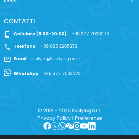
CONTATTI
phone_iphone
Cellulare (9:00-20:00)
+39 377 7033073
call
Telefono
+39 095 2265853
mail
Email
sicilying@sicilying.com
WhatsApp
+39 377 7033073
© 2018 - 2026 Sicilying S.r.l.
Privacy Policy
|
Preferenze