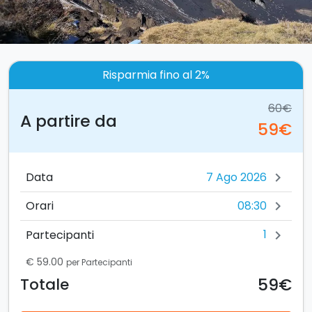
Risparmia fino al 2%
60€
A partire da
59€
Data
chevron_right
08:30
Orari
chevron_right
1
Partecipanti
chevron_right
€ 59.00
per Partecipanti
59€
Totale