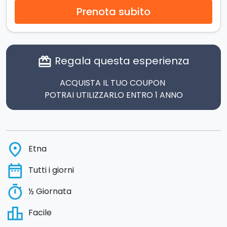
Prenota subito
Regala questa esperienza
card_giftcard
ACQUISTA IL TUO COUPON
POTRAI UTILIZZARLO ENTRO 1 ANNO
place
Etna
date_range
Tutti i giorni
timer
½ Giornata
leaderboard
Facile