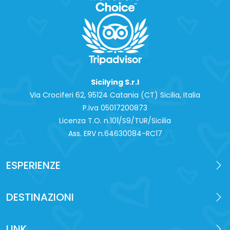
Sicilying S.r.l
Via Crociferi 62, 95124 Catania (CT) Sicilia, Italia
P.iva 0‍5017200873
Licenza T.O. n.101/S9/TUR/Sicilia
Ass. ERV n.64630084-RC17
ESPERIENZE
DESTINAZIONI
LINK