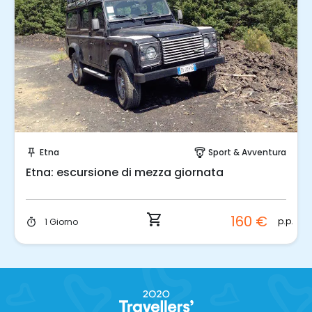
Prenota Subito!
Etna
Sport & Avventura
push_pin
paragliding
Etna: escursione di mezza giornata
shopping_cart
160 €
p.p.
1 Giorno
timer