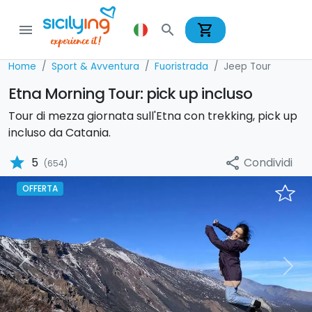
shopping_cart
menu
search
Home
Sport & Avventura
Fuoristrada
Jeep Tour
Etna Morning Tour: pick up incluso
Tour di mezza giornata sull'Etna con trekking, pick up
incluso da Catania.
star
Condividi
5
share
(654)
OFFERTA
Previous
Nex