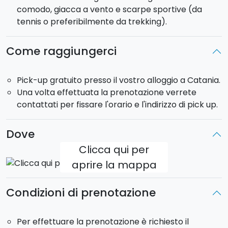
comodo, giacca a vento e scarpe sportive (da
Rientro
: 15:30 circa.
tennis o preferibilmente da trekking).
Pick-up
: incluso presso il vostro alloggio a Catania.
Il tour sarà effettuato in minivan che può ospitare fino
a 8 passeggeri.
Come raggiungerci
Pick-up gratuito presso il vostro alloggio a Catania.
Una volta effettuata la prenotazione verrete
contattati per fissare l'orario e l'indirizzo di pick up.
Dove
Clicca qui per
aprire la mappa
Condizioni di prenotazione
Per effettuare la prenotazione è richiesto il