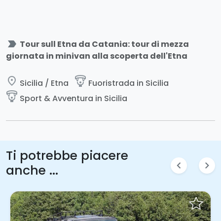
label_important
Tour sull Etna da Catania: tour di mezza
giornata in minivan alla scoperta dell'Etna
place
paragliding
Sicilia / Etna
Fuoristrada in Sicilia
paragliding
Sport & Avventura in Sicilia
Ti potrebbe piacere
chevron_left
chevron_right
anche ...