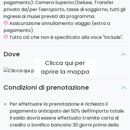
possibilità, per chi lo desiderasse, di visitare il famoso
pagamento): Camera Superior/Deluxe, Transfer
Museo Mandralisca. Il tour proseguirà alla volta di
privato da/per l'aeroporto, tasse di soggiorno, tutti gli
Catania
dove, dopo una pausa per il pranzo, ci
ingressi ai musei previsti da programma.
dedicheremo alla visita del centro storico della città e
Assicurazione annullamento viaggio (extra a
remove_circle_outline
del suo Barocco. Attraverseremo la scenografica
pagamento).
Piazza del Duomo
con la splendida
Cattedrale
e
Tutto ciò che non è specificato alla voce "include".
remove_circle_outline
l’Elefante di pietra lavica (simbolo della città) e
proseguiremo fino a Piazza Università. Passeggiando
Dove
per le vie del centro visiteremo la bellissima
Via dei
Clicca qui per
Crociferi
, cuore barocco della città dove ha sede il
aprire la mappa
Monastero di S. Benedetto. Sosta in un bar del centro
storico per degustare la tipica granita con brioche.
Sistemazione in hotel, cena e pernottamento.
Condizioni di prenotazione
Giorno 4 - Venerdì - ETNA E TAORMINA (hotel a
Per effettuare la prenotazione è richiesto il
Catania)
pagamento anticipato del 50% dell'importo totale.
Dopo la prima colazione in hotel, faremo una veloce
Il saldo dovrà essere effettuato tramite carta di
visita alla storica “
pescheria
” (antico mercato del
credito o bonifico bancario 30 giorni prima della
pesce) prima di partire alla scoperta dell’
Etna
, il