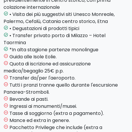
prevalentemente in centro storico, con prima
monumenti che si visiteranno non possono mancare
colazione internazionale
la bellissima Cattedrale, la
Chiesa della Martorana
,
• Visita dei più suggestivi siti Unesco Monreale,
task_alt
tra le più affascinanti chiese bizantine del Medioevo in
Palermo, Cefalù, Catania centro storico, Etna
Italia e la
Cappella Palatina
. Lungo il percorso è
• Degustazioni di prodotti tipici
task_alt
prevista una sosta presso la storica Antica
• Transfer privato porto di Milazzo – Hotel
task_alt
Focacceria S. Francesco durante la quale vi verrà
Taormina
offerta una sorpresa gastronimica. A seguire pranzo
*In alta stagione partenze monolingue
task_alt
libero. Successivamente avremo modo di ammirare
Guida alle Isole Eolie.
remove_circle_outline
lo splendido Teatro Massimo e la discussa Fontana di
Quota di iscrizione ed assicurazione
remove_circle_outline
Piazza Pretoria, ornata da sculture cinquecentesche
medica/begaglio 25€ p.p.
e situata al limite dell’antico quartiere della Kalsa.
Transfer da/per l'aeroporto.
remove_circle_outline
Cena e pernottamento in hotel.
Tutti i pranzi tranne quello durante l'escursione
remove_circle_outline
Panarea-Stromboli.
Giorno 3 - Giovedì - CEFALU' E CATANIA (hotel a
Bevande ai pasti.
remove_circle_outline
Catania)
Ingressi ai monumenti/musei.
remove_circle_outline
Dopo la prima colazione partenza in direzione di
Tasse di soggiorno (extra a pagamento).
remove_circle_outline
Cefalù
, affascinante borgo marinaro dall'aspetto
Mance ed extra in genere.
remove_circle_outline
medievale. Passeggiata lungo le vie del centro e
Pacchetto Privilege che include (extra a
remove_circle_outline