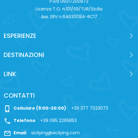
P.iva 0‍5017200873
al mare o dedicarsi agli acquisti dei prodotti di
Licenza T.O. n.101/S9/TUR/Sicilia
artigianato locale. Si suggerisce la visita di
Isola Bella
,
Ass. ERV n.64630084-RC17
una delle spiagge più incantevoli della Sicilia. Cena e
pernottamento in hotel.
ESPERIENZE
Giorno 9 - Mercoledì - TAORMINA
Dopo la prima colazione fine dei nostri servizi.
DESTINAZIONI
Possibilità di transfer privato per aeroporto o altre
destinazioni.
LINK
Questo tour vi permetterà di raggiungere alcuni tra
i più suggestivi luoghi della Sicilia, contate su di noi
CONTATTI
per scoprirli nel migliore dei modi!
phone_iphone
Cellulare (9:00-20:00)
+39 377 7033073
call
Telefono
+39 095 2265853
mail
Email
sicilying@sicilying.com