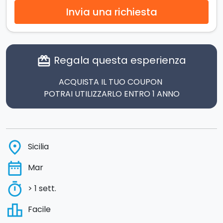
Invia una richiesta
Regala questa esperienza
card_giftcard
ACQUISTA IL TUO COUPON
POTRAI UTILIZZARLO ENTRO 1 ANNO
place
Sicilia
date_range
Mar
timer
> 1 sett.
leaderboard
Facile