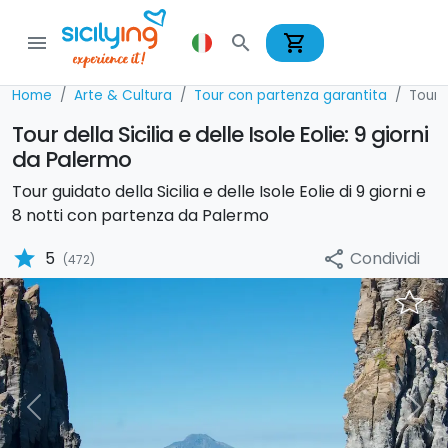
shopping_cart
menu
search
Home
Arte & Cultura
Tour con partenza garantita
Tour i
Tour della Sicilia e delle Isole Eolie: 9 giorni
da Palermo
Tour guidato della Sicilia e delle Isole Eolie di 9 giorni e
8 notti con partenza da Palermo
star
Condividi
5
share
(472)
Previous
Nex