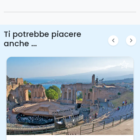
costeggerà il lato orientale dell'isola e si farà una
sosta per un bagno nella stupenda baia di
Pollara
. Si
farà poi scalo a
Lingua
, piccolo borgo di pescatori
dove sarà possibile visitare il lago salato che ha dato
nome a quest’isola. Sulla via del ritorno si
Ti potrebbe piacere
ammireranno le più belle grotte di
Lipari
per fare
chevron_left
chevron_right
anche ...
l’ultimo bagno nella spiaggia di Vinci, di fronte ai
Faraglioni. Rientro a
Lipari
nel pomeriggio. Cena e
pernottamento in hotel.
Giorno 7 - Lunedì - PANAREA E STROMBOLI (hotel a
Lipari)
Dopo la prima colazione in hotel, partenza dal porto
di Lipari per l’escursione. Prima di lasciare Lipari, si farà
una sosta alle
Cave di pomice
. Si proseguirà quindi
fino a
Panarea
, dove sarà possibile visitare la baia
naturale di
Calajunco,
il villaggio preistorico di
Capo
Milazzese
, e sostare nell’adiacente
Cala Zimmari
. Si
ripartirà poi per il giro panoramico,
visitando la
Invia una richiesta!