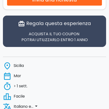
Regala questa esperienza
card_giftcard
ACQUISTA IL TUO COUPON
POTRAI UTILIZZARLO ENTRO 1 ANNO
place
Sicilia
date_range
Mar
timer
> 1 sett.
leaderboard
Facile
translate
arrow_drop_down
Italiano e...