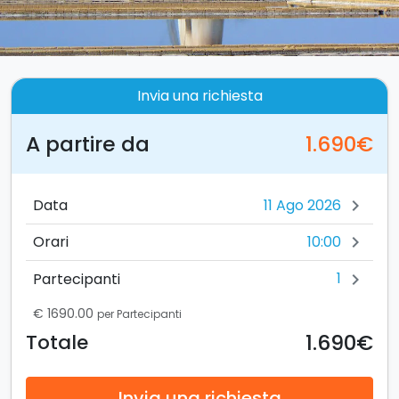
Invia una richiesta
A partire da
1.690€
Data
chevron_right
10:00
Orari
chevron_right
1
Partecipanti
chevron_right
€ 1690.00
per Partecipanti
1.690€
Totale
Invia una richiesta