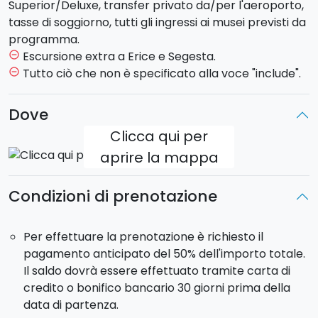
dedicheremo alla visita del centro storico della città e
Superior/Deluxe, transfer privato da/per l'aeroporto,
del suo Barocco dichiarato
dall'Unesco
Patrimonio
tasse di soggiorno, tutti gli ingressi ai musei previsti da
dell'Umanità. Attraverseremo la scenografica
Piazza
programma.
del Duomo
con la splendida Cattedrale e
l’Elefante
Escursione extra a Erice e Segesta.
remove_circle_outline
di pietra lavica (simbolo della città) e proseguiremo
Tutto ciò che non è specificato alla voce "include".
remove_circle_outline
fino a Piazza Università. Passeggiando per le vie del
centro visiteremo la bellissima
Via dei Crociferi
,
Dove
cuore barocco della città dove ha sede il
Monastero
Clicca qui per
di S. Benedetto
, reso noto dal romanzo di Verga
aprire la mappa
“Storia di una Capinera”. Sosta in un bar del centro
storico per degustare la tipica granita con brioche.
Sistemazione in hotel, cena e pernottamento.
Condizioni di prenotazione
Giorno 4 - Venerdì - ETNA E TAORMINA (hotel a
Per effettuare la prenotazione è richiesto il
Catania)
pagamento anticipato del 50% dell'importo totale.
Dopo la prima colazione in hotel, faremo una veloce
Il saldo dovrà essere effettuato tramite carta di
visita alla storica
“pescheria”
(antico mercato del
credito o bonifico bancario 30 giorni prima della
pesce) prima di partire alla scoperta dell’
Etna
, il
data di partenza.
vulcano attivo più alto d'Europa (3.350 mt) e