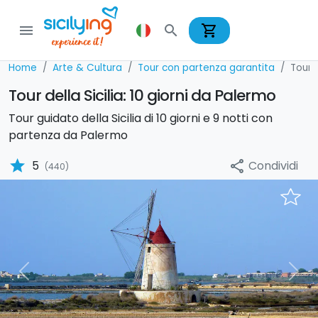
shopping_cart
menu
search
Home
Arte & Cultura
Tour con partenza garantita
Tour i
Tour della Sicilia: 10 giorni da Palermo
Tour guidato della Sicilia di 10 giorni e 9 notti con
partenza da Palermo
star
Condividi
5
share
(440)
Previous
Nex