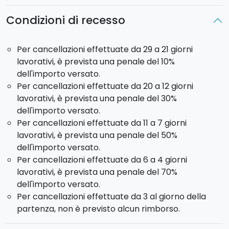
dichiarato dall'Unesco Patrimonio dell'Umanità. I primi
Condizioni di recesso
scorci di interessanti paesaggi si avvistano arrivando
al
Rifugio Sapienza
. Da lì raggiungeremo i
Crateri
Silvestri
, coni vulcanici risalenti al 1888 ormai inattivi,
Per cancellazioni effettuate da 29 a 21 giorni
circondati da colate laviche più recenti. Durante la
lavorativi, è prevista una penale del 10%
mattinata avremo modo di degustare il delizioso
dell'importo versato.
miele locale artigianale e vari prodotti tipici della
Per cancellazioni effettuate da 20 a 12 giorni
zona. Proseguimento per
Taormina
, celebre per il
lavorativi, è prevista una penale del 30%
suo paesaggio naturale, le bellezze marine, i suoi
dell'importo versato.
monumenti storici e il suo indimenticabile panorama
Per cancellazioni effettuate da 11 a 7 giorni
sul mare con vista privilegiata dell'Etna! Tempo libero
lavorativi, è prevista una penale del 50%
per il pranzo. A seguire visita dell'affascinante teatro
dell'importo versato.
greco-romano da cui si gode un panorama
Per cancellazioni effettuate da 6 a 4 giorni
mozzafiato sul golfo di
Naxos
. Tempo libero per
lavorativi, è prevista una penale del 70%
passeggiare lungo le deliziose
viuzze medievali
del
dell'importo versato.
centro. La giornata si concluderà con una
Per cancellazioni effettuate da 3 al giorno della
panoramica della splendida Riviera dei Ciclopi. Rientro
partenza, non è previsto alcun rimborso.
in hotel a Catania. Cena e pernottamento.