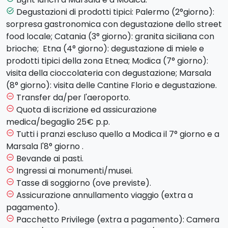
Martorana
, tra le più affascinanti chiese bizantine
Degustazioni di prodotti tipici: Palermo (2°giorno):
task_alt
del Medioevo in Italia; e la
Cappella Palatina.
Lungo il
sorpresa gastronomica con degustazione dello street
percorso è prevista una piacevole
sorpresa
food locale; Catania (3° giorno): granita siciliana con
gastronomica
presso la storica Antica Focacceria S.
brioche; Etna (4° giorno): degustazione di miele e
Francesco. A seguire pranzo libero. Successivamente
prodotti tipici della zona Etnea; Modica (7° giorno):
avremo modo di ammirare lo splendido Teatro
visita della cioccolateria con degustazione; Marsala
Massimo e la discussa Fontana di Piazza Pretoria,
(8° giorno): visita delle Cantine Florio e degustazione.
ornata da sculture cinquecentesche e situata al limite
Transfer da/per l'aeroporto.
remove_circle_outline
dell’antico quartiere della Kalsa. Cena e
Quota di iscrizione ed assicurazione
remove_circle_outline
pernottamento in hotel.
medica/begaglio 25€ p.p.
Tutti i pranzi escluso quello a Modica il 7° giorno e a
remove_circle_outline
Giorno 3 - Giovedì - CEFALU' E CATANIA (hotel a
Marsala l'8° giorno .
Catania)
Bevande ai pasti.
remove_circle_outline
Dopo la prima colazione partenza in direzione di
Ingressi ai monumenti/musei.
remove_circle_outline
Cefalù
, affascinante borgo marinaro dall'aspetto
Tasse di soggiorno (ove previste).
remove_circle_outline
medievale e impreziosito dalla
Cattedrale
di epoca
Assicurazione annullamento viaggio (extra a
remove_circle_outline
normanna. Il tour proseguirà alla volta di
Catania
pagamento).
dove, dopo una pausa di tempo libero per il pranzo, ci
Pacchetto Privilege (extra a pagamento): Camera
remove_circle_outline