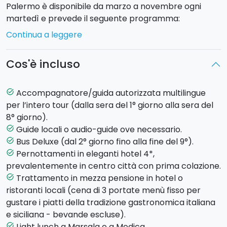
Palermo è disponibile da marzo a novembre ogni
martedì e prevede il seguente programma:
Continua a leggere
Giorno 1 - Martedì - PALERMO (hotel a Palermo)
Arrivo con mezzi propri presso l’hotel
Cos'è incluso
nell’affascinante città di Palermo (su richiesta
possibilità di transfer privato). Nel tardo pomeriggio
incontro con il nostro accompagnatore, cena e
Accompagnatore/guida autorizzata multilingue
task_alt
pernottamento in albergo.
per l’intero tour (dalla sera del 1° giorno alla sera del
8° giorno).
Giorno 2 - Mercoledì - MONREALE E PALERMO
Guide locali o audio-guide ove necessario.
task_alt
(hotel a Palermo)
Bus Deluxe (dal 2° giorno fino alla fine del 9°).
task_alt
Dopo la colazione in hotel la mattinata è dedicata alla
Pernottamenti in eleganti hotel 4*,
task_alt
scoperta di
Monreale
dove si visiteranno l'imponente
prevalentemente in centro città con prima colazione.
Cattedrale arabo-normanna e lo splendido Chiostro.
Trattamento in mezza pensione in hotel o
task_alt
Proseguimento alla volta di
Palermo,
città ai piedi del
ristoranti locali (cena di 3 portate menù fisso per
Monte Pellegrino. Residenza di emiri e re, Palermo
gustare i piatti della tradizione gastronomica italiana
conserva monumenti del periodo arabo-normanno
e siciliana - bevande escluse).
tra cui la bellissima Cattedrale; la
Chiesa della
Light lunch a Marsala e a Modica.
task_alt