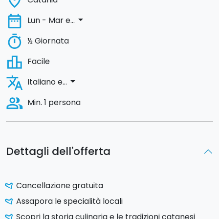
place
date_range
arrow_drop_down
Lun - Mar e...
timer
½ Giornata
leaderboard
Facile
translate
arrow_drop_down
Italiano e...
people_alt
Min. 1 persona
Dettagli dell'offerta
Cancellazione gratuita
Assapora le specialità locali
Scopri la storia culinaria e le tradizioni catanesi