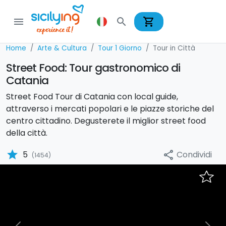
shopping_cart
menu
search
Home
Arte & Cultura
Tour 1 Giorno
Tour in Città
Street Food: Tour gastronomico di
Catania
Street Food Tour di Catania con local guide,
attraverso i mercati popolari e le piazze storiche del
centro cittadino. Degusterete il miglior street food
della città.
star
Condividi
5
share
(1454)