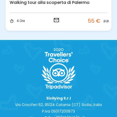
Walking tour alla scoperta di Palermo
email
55 €
p.p.
4 Ore
timer
Sicilying S.r.l
Via Crociferi 62, 95124 Catania (CT) Sicilia, Italia
P.iva 0‍5017200873