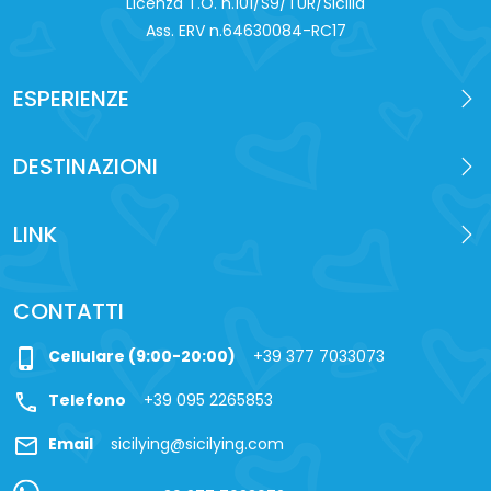
Licenza T.O. n.101/S9/TUR/Sicilia
Ass. ERV n.64630084-RC17
ESPERIENZE
DESTINAZIONI
LINK
CONTATTI
phone_iphone
Cellulare (9:00-20:00)
+39 377 7033073
call
Telefono
+39 095 2265853
mail
Email
sicilying@sicilying.com