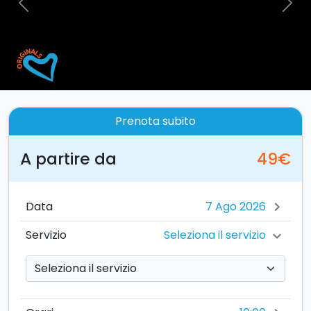
Previous
Nex
Prenota subito
A partire da
49€
Data
chevron_right
Seleziona il servizio
Servizio
chevron_right