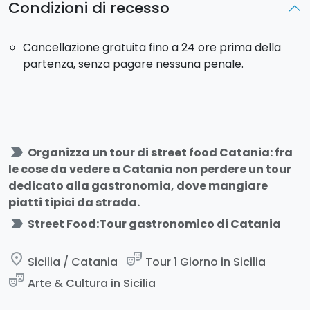
Condizioni di recesso
Extra disponibili al momento dell’acquisto:
Puoi
Cancellazione gratuita fino a 24 ore prima della
aggiungere il
pacchetto bevande
, che include
partenza, senza pagare nessuna penale.
acqua, soft drink e/o una bevanda alcolica.
Sei pronto ad unirti a noi in questa esperienza
culinaria? Ti aspettiamo!
label_important
Organizza un tour di street food Catania: fra
le cose da vedere a Catania non perdere un tour
dedicato alla gastronomia, dove mangiare
piatti tipici da strada.
label_important
Street Food:Tour gastronomico di Catania
place
theater_comedy
Sicilia / Catania
Tour 1 Giorno in Sicilia
theater_comedy
Arte & Cultura in Sicilia