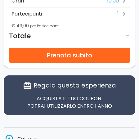
10:00
Orari
chevron_right
1
Partecipanti
chevron_right
€ 49,00
per Partecipanti
-
Totale
Prenota subito
Regala questa esperienza
card_giftcard
ACQUISTA IL TUO COUPON
POTRAI UTILIZZARLO ENTRO 1 ANNO
Catania