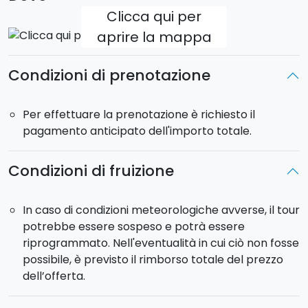
pomodoro, prosciutto e mozzarella, e il
famoso
Clicca qui per
arancino
, croccante fuori e morbido dentro.
aprire la mappa
Il tour continua lungo Via Etnea, passando per
Villa
Condizioni di prenotazione
Bellini
e
l’Anfiteatro Romano di Piazza Stesicoro
,
fino alla tappa finale:
il dolce
. In base alla stagione,
potrete scegliere tra un
cannolo di ricotta
, una
Per effettuare la prenotazione è richiesto il
cassata siciliana
, oppure una
granita artigianale
.
pagamento anticipato dell'importo totale.
Riceverete anche una piccola guida con l’elenco delle
Condizioni di fruizione
specialità assaggiate e le tappe percorse durante il
percorso, per rivivere anche a casa la vostra
esperienza di street food a Catania.
In caso di condizioni meteorologiche avverse, il tour
potrebbe essere sospeso e potrà essere
Per chi sceglie il
tour serale
, alcune tappe cambiano
riprogrammato. Nell'eventualità in cui ciò non fosse
in base all’orario di apertura dei mercati: la Pescheria
possibile, è previsto il rimborso totale del prezzo
e il mercato saranno sostituiti dalla visita al
dell’offerta.
Monastero dei Benedettini
e da una
pausa vino
lungo il percorso.