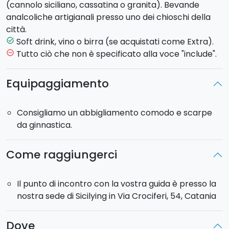
L’incontro con la guida è previsto presso il nostro
(cannolo siciliano, cassatina o granita). Bevande
ufficio, situato in
Via Crociferi
, una delle strade più
analcoliche artigianali presso uno dei chioschi della
affascinanti del barocco siciliano. Da lì inizierà la
città.
vostra immersione tra i profumi e i sapori locali.
Soft drink, vino o birra (se acquistati come Extra).
task_alt
Tutto ciò che non è specificato alla voce "include".
remove_circle_outline
La prima tappa sarà
la celebre Pescheria
– lo storico
mercato del pesce, aperto solo la mattina – dove
Equipaggiamento
assaggerete
salumi, formaggi tipici siciliani
e, a
scelta, un cono di
frittura di pesce
fresco oppure le
Consigliamo un abbigliamento comodo e scarpe
tradizionali
polpette di carne di cavallo.
Il tour
da ginnastica.
prosegue verso
Piazza Duomo
e
Piazza Università
,
due tra i luoghi simbolo della città, prima di fare una
sosta rinfrescante con una bevanda tipica,
Seltz,
Come raggiungerci
preparata al momento nei classici chioschi catanesi.
Il punto di incontro con la vostra guida è presso la
Attraverserete quindi il
mercato "la fiera"
per
nostra sede di Sicilying in Via Crociferi, 54, Catania
arrivare nei locali più iconici dello street food
catanese, dove gusterete due specialità imperdibili:
Dove
la cipollina
, fragrante sfoglia ripiena di cipolla,