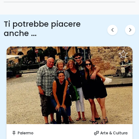
Ti potrebbe piacere
chevron_left
chevron_right
anche ...
Invia una richiesta!
Palermo
Arte & Cultura
push_pin
theater_comedy