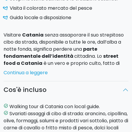
Visita il colorato mercato del pesce
Guida locale a disposizione
Visitare
Catania
senza assaporare il suo strepitoso
cibo da strada, disponibile a tutte le ore, dall’alba a
notte fonda, significa perdere una
parte
fondamentale dell’identità
cittadina. Lo
street
food a Catania
è un vero e proprio culto, fatto di
sapori decisi, ingredienti genuini e ricette tramandate
Continua a leggere
di generazione in generazione.
Cos'è incluso
Preparatevi a un
walking tour guidato nel cuore
del centro storico
, tra viuzze barocche, mercati
vivaci e piazze ricche di storia, dove degusterete
Walking tour di Catania con local guide.
task_alt
alcune delle specialità più iconiche della cucina
Svariati assaggi di cibo di strada: arancino, cipollina,
task_alt
catanese.
olive, formaggi, salumi e prodotti vari sottolio, piatto di
carne di cavallo o fritto misto di pesce, dolci locali