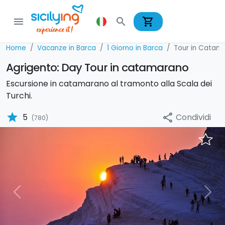
shopping_cart
menu
search
Home
Vacanze in Barca
1 Giorno in Barca
Tour in Catam
Agrigento: Day Tour in catamarano
Escursione in catamarano al tramonto alla Scala dei
Turchi.
star
Condividi
5
share
(780)
Previous
Nex