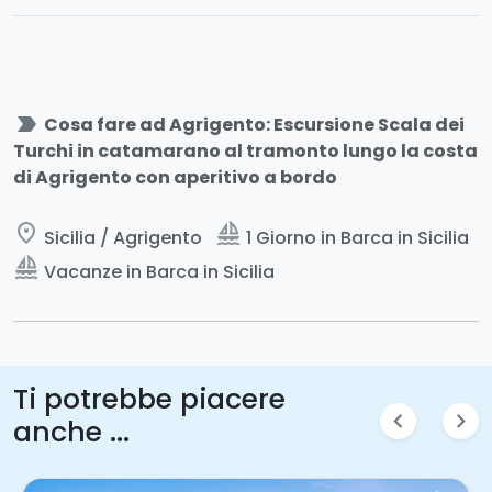
label_important
Cosa fare ad Agrigento: Escursione Scala dei
Turchi in catamarano al tramonto lungo la costa
di Agrigento con aperitivo a bordo
place
sailing
Sicilia / Agrigento
1 Giorno in Barca in Sicilia
sailing
Vacanze in Barca in Sicilia
Ti potrebbe piacere
chevron_left
chevron_right
anche ...