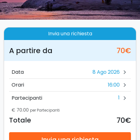
Invia una richiesta
A partire da
70€
Data
chevron_right
16:00
Orari
chevron_right
1
Partecipanti
chevron_right
€ 70.00
per Partecipanti
70€
Totale
Invia una richiesta