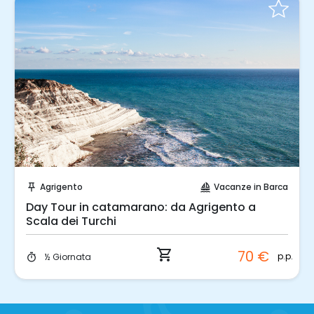
Prenota Subito!
Agrigento
Vacanze in Barca
push_pin
sailing
Day Tour in catamarano: da Agrigento a
Scala dei Turchi
shopping_cart
70 €
p.p.
½ Giornata
timer