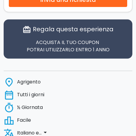
Regala questa esperienza
card_giftcard
ACQUISTA IL TUO COUPON
POTRAI UTILIZZARLO ENTRO 1 ANNO
place
Agrigento
date_range
Tutti i giorni
timer
½ Giornata
leaderboard
Facile
translate
arrow_drop_down
Italiano e...