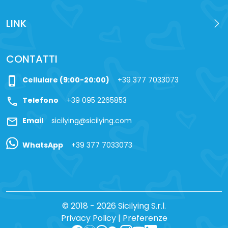
LINK
CONTATTI
phone_iphone
Cellulare (9:00-20:00)
+39 377 7033073
call
Telefono
+39 095 2265853
mail
Email
sicilying@sicilying.com
WhatsApp
+39 377 7033073
© 2018 - 2026 Sicilying S.r.l.
Privacy Policy
|
Preferenze