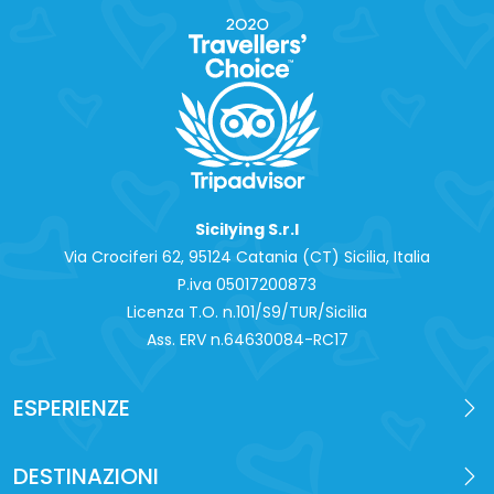
Sicilying S.r.l
Via Crociferi 62, 95124 Catania (CT) Sicilia, Italia
P.iva 0‍5017200873
Licenza T.O. n.101/S9/TUR/Sicilia
Ass. ERV n.64630084-RC17
ESPERIENZE
DESTINAZIONI