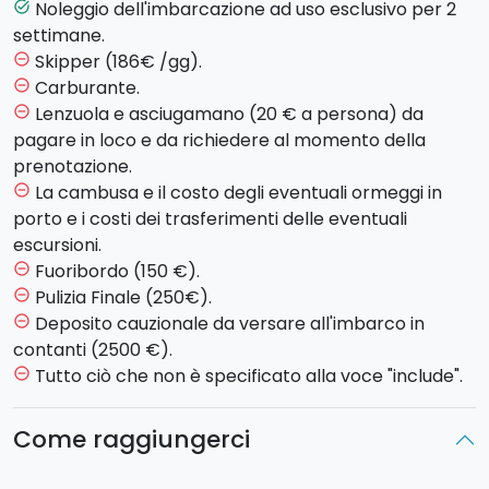
Passerete davanti alla
spiaggia dorata di
Giardini
Noleggio dell'imbarcazione ad uso esclusivo per 2
task_alt
Naxos
e alla
scogliera lavica
di Acireale, per
settimane.
giungere a
Catania
dove, superata la città, la costa
Skipper (186€ /gg).
remove_circle_outline
riprende ad essere rocciosa con una serie di fiordi tra
Carburante.
remove_circle_outline
cui quello di
Brucoli
.
Lenzuola e asciugamano (20 € a persona) da
remove_circle_outline
Arriverete all'ampia
baia di Augusta
, che ospita il
pagare in loco e da richiedere al momento della
più grande porto commerciale della Sicilia e il golfo di
prenotazione.
Siracusa
nel quale la costa riprende ad essere
La cambusa e il costo degli eventuali ormeggi in
remove_circle_outline
sabbiosa fino a
Capo Passero
.
porto e i costi dei trasferimenti delle eventuali
Raggiungerete il litorale meridionale, caratterizzato
escursioni.
prevalentemente da una costa bassa e sabbiosa,
Fuoribordo (150 €).
remove_circle_outline
dove incontrerete il
golfo di Gela
.
Pulizia Finale (250€).
remove_circle_outline
Le spiagge meridionali della Sicilia sono ampie, per lo
Deposito cauzionale da versare all'imbarco in
remove_circle_outline
più sabbiose e spesso dall'aspetto selvaggi. Talvolta
contanti (2500 €).
sono incorniciate da suggestive scogliere bianche,
Tutto ciò che non è specificato alla voce "include".
remove_circle_outline
come nel caso di
Scala dei Turchi
o di
Eraclea
Minoa
.
Come raggiungerci
-
Dufour 455 Grand Large
dotata di 4 cabine e 3