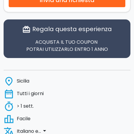
Regala questa esperienza
card_giftcard
ACQUISTA IL TUO COUPON
POTRAI UTILIZZARLO ENTRO 1 ANNO
place
Sicilia
date_range
Tutti i giorni
timer
> 1 sett.
leaderboard
Facile
translate
arrow_drop_down
Italiano e...