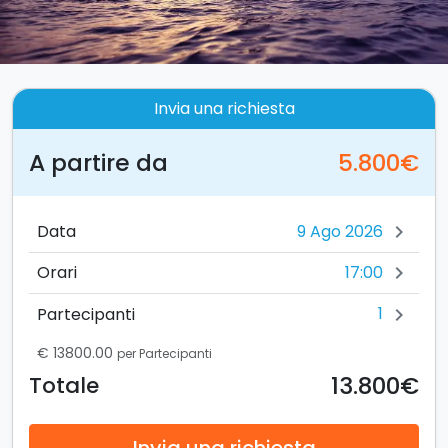
Invia una richiesta
A partire da
5.800€
Data
chevron_right
17:00
Orari
chevron_right
1
Partecipanti
chevron_right
€ 13800.00
per Partecipanti
13.800€
Totale
Invia una richiesta