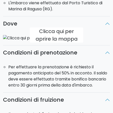
L'imbarco viene effettuato dal Porto Turistico di
bagni che può ospitare 10 persone (2 posti in dinette).
Marina di Ragusa (RG).
La barca sarà a
vostro uso esclusivo per due
settimane.
Potrete personalizzare l'itinerario in base
Dove
alle vostre preferenze.
Clicca qui per
Partenza
: Sabato alle ore 17:00.
aprire la mappa
Rientro
: Venerdì alle ore 18:00. Notte a bordo in porto
e sbarco sabato mattina alle ore 9:00.
Condizioni di prenotazione
Per effettuare la prenotazione è richiesto il
pagamento anticipato del 50% in acconto. Il saldo
deve essere effettuato tramite bonifico bancario
entro 30 giorni prima della data d'imbarco.
Condizioni di fruizione