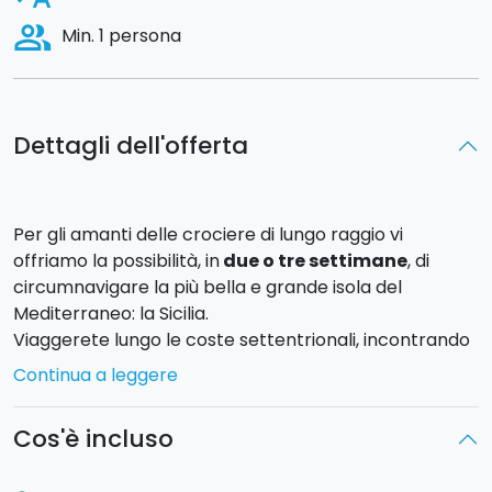
people_alt
Min. 1 persona
Dettagli dell'offerta
Per gli amanti delle crociere di lungo raggio vi
offriamo la possibilità, in
due o tre settimane
, di
circumnavigare la più bella e grande isola del
Mediterraneo: la Sicilia.
Viaggerete lungo le coste settentrionali, incontrando
le spiagge di
San Vito Lo Capo,
Castellammare del
Continua a leggere
Golfo
,
Palermo
, Patti e Milazzo. Continuerete
navigando verso est alla scoperta della
costa ionica
:
Cos'è incluso
strette spiagge di ghiaia tra
Taormina
, la foce del
fiume Alcantara e Riposto.