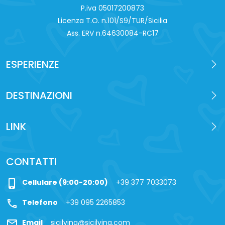
P.iva 0‍5017200873
Licenza T.O. n.101/S9/TUR/Sicilia
Ass. ERV n.64630084-RC17
ESPERIENZE
DESTINAZIONI
LINK
CONTATTI
phone_iphone
Cellulare (9:00-20:00)
+39 377 7033073
call
Telefono
+39 095 2265853
mail
Email
sicilying@sicilying.com