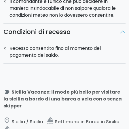
Il comandante è l'unico che può decidere in
maniera insindacabile di non salpare qualora le
condizioni meteo non lo dovessero consentire.
Condizioni di recesso
Recesso consentito fino al momento del
pagamento del saldo.
label_important
Sicilia Vacanze: il modo più bello per visitare
la sicilia a bordo di una barca a vela con o senza
skipper
place
sailing
Sicilia / Sicilia
Settimana in Barca in Sicilia