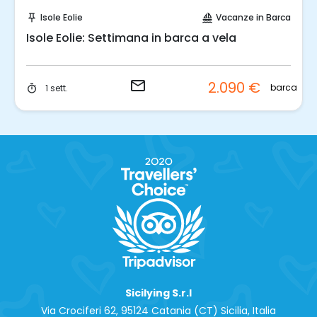
Invia una richiesta!
Isole Eolie
Vacanze in Barca
push_pin
sailing
Isole Eolie: Settimana in barca a vela
email
2.090 €
barca
1 sett.
timer
Sicilying S.r.l
Via Crociferi 62, 95124 Catania (CT) Sicilia, Italia