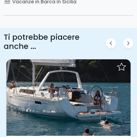
sailing
Vacanze in Barca in Sicilia
Ti potrebbe piacere
chevron_left
chevron_right
anche ...