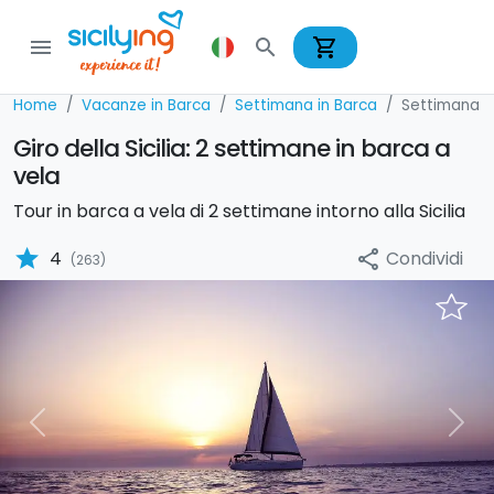
shopping_cart
menu
search
Home
Vacanze in Barca
Settimana in Barca
Settimana i
Giro della Sicilia: 2 settimane in barca a
vela
Tour in barca a vela di 2 settimane intorno alla Sicilia
star
Condividi
4
share
(263)
Previous
Nex