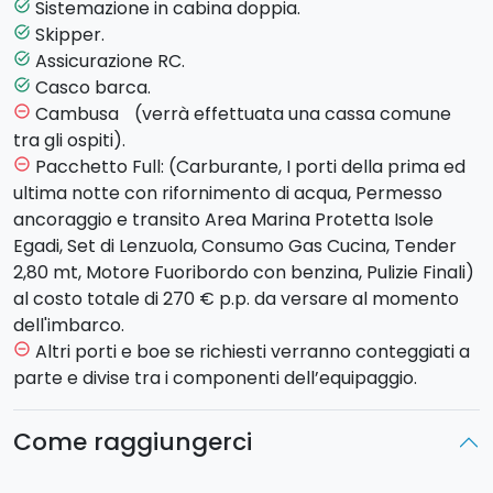
sabato, dopo un breve briefing ed esservi sistemati
Sistemazione in cabina doppia.
task_alt
nelle cabine, trascorrerete la notte al porto di
Skipper.
task_alt
Marsala. La prima isola che visiterete sarà
Assicurazione RC.
task_alt
Favignana
, isola dalle acque cristalline che evocano
Casco barca.
task_alt
vicende di storia e di mito. Quest'isola nasconde dei
Cambusa (verrà effettuata una cassa comune
remove_circle_outline
magnifici luoghi da visitare, come il
Palazzo Florio
e il
tra gli ospiti).
Museo delle Tonnare Florio
o Cala Rossa. Dopo due
Pacchetto Full: (Carburante, I porti della prima ed
remove_circle_outline
giorni a Favignana, sarà la volta di
Levanzo
, la più
ultima notte con rifornimento di acqua, Permesso
piccola tra le isole, caratterizzata dall'assenza di
ancoraggio e transito Area Marina Protetta Isole
strade asfaltate e da prelibate specialità culinarie.
Egadi, Set di Lenzuola, Consumo Gas Cucina, Tender
L'ultima isola che visiterete è
Marettimo
, meta
2,80 mt, Motore Fuoribordo con benzina, Pulizie Finali)
perfetta per tutti coloro desiderino allontanarsi dal
al costo totale di 270 € p.p. da versare al momento
clamore e dallo smog delle città, per tuffarsi in un
dell'imbarco.
paradiso incontaminato. L’isola può considerarsi uno
Altri porti e boe se richiesti verranno conteggiati a
remove_circle_outline
degli ultimi paradisi fra le rare località marine ancora
parte e divise tra i componenti dell’equipaggio.
incontaminate.
Se farvi cullare dalle onde di un mare meraviglioso
Come raggiungerci
come quello delle Egadi è il vostro sogno nel cassetto,
questa è la proposta che fa per voi!