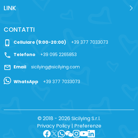
LINK
CONTATTI
phone_iphone
Cellulare (9:00-20:00)
+39 377 7033073
call
Telefono
+39 095 2265853
mail
Email
sicilying@sicilying.com
WhatsApp
+39 377 7033073
© 2018 - 2026 Sicilying S.r.l.
Privacy Policy
|
Preferenze