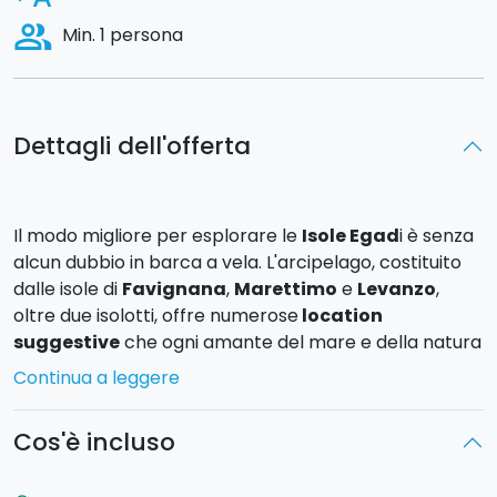
people_alt
Min. 1 persona
Dettagli dell'offerta
Il modo migliore per esplorare le
Isole Egad
i è senza
alcun dubbio in barca a vela. L'arcipelago, costituito
dalle isole di
Favignana
,
Marettimo
e
Levanzo
,
oltre due isolotti, offre numerose
location
suggestive
che ogni amante del mare e della natura
incontaminata dovrebbe vedere.
Continua a leggere
A bordo di una
barca a vela Dufour 525 GL,
scoprirete grotte marine e litorali di
inestimabile
Cos'è incluso
bellezza
, potrete dedicarvi allo snorkeling e
cimentarvi in camminate tra una ricca vegetazione. Il