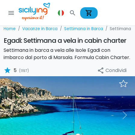
shopping_cart
menu
search
Home
Vacanze in Barca
Settimana in Barca
Settimana i
Egadi: Settimana a vela in cabin charter
Settimana in barca a vela alle Isole Egadi con
imbarco dal porto di Marsala. Formula Cabin Charter.
star
Condividi
5
share
(1197)
Previous
Nex