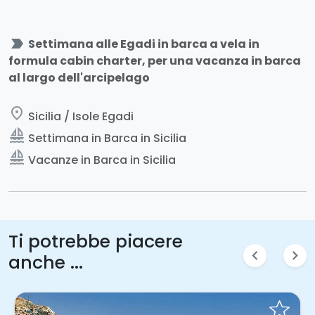
label_important
Settimana alle Egadi in barca a vela in
formula cabin charter, per una vacanza in barca
al largo dell'arcipelago
place
Sicilia / Isole Egadi
sailing
Settimana in Barca in Sicilia
sailing
Vacanze in Barca in Sicilia
Ti potrebbe piacere
chevron_left
chevron_right
anche ...