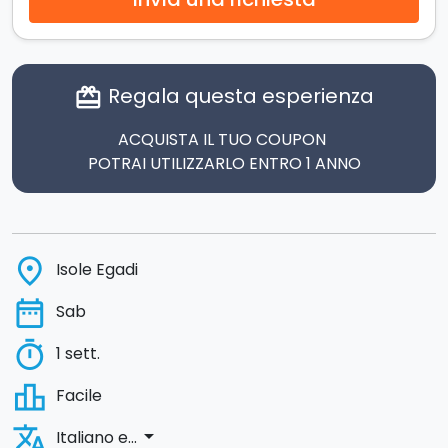
Regala questa esperienza
card_giftcard
ACQUISTA IL TUO COUPON
POTRAI UTILIZZARLO ENTRO 1 ANNO
place
Isole Egadi
date_range
Sab
timer
1 sett.
leaderboard
Facile
translate
arrow_drop_down
Italiano e...