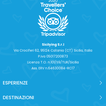
Sicilying S.r.l
Via Crociferi 62, 95124 Catania (CT) Sicilia, Italia
P.iva 0‍5017200873
Licenza T.O. n.101/S9/TUR/Sicilia
Ass. ERV n.64630084-RC17
ESPERIENZE
DESTINAZIONI