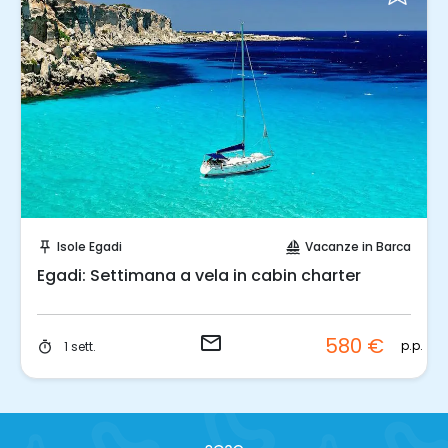
Invia una richiesta!
Isole Egadi
Vacanze in Barca
push_pin
sailing
Egadi: Settimana a vela in cabin charter
email
580 €
p.p.
1 sett.
timer