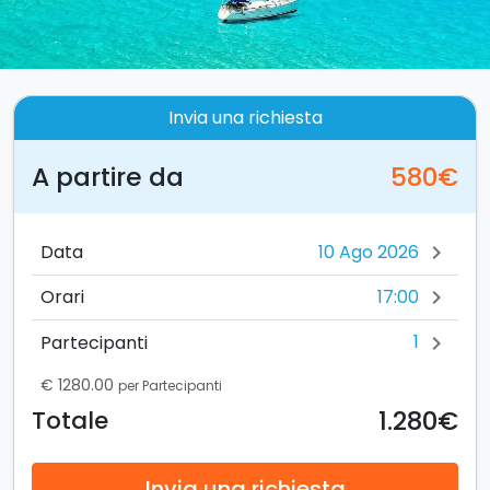
Invia una richiesta
A partire da
580€
Data
chevron_right
17:00
Orari
chevron_right
1
Partecipanti
chevron_right
€ 1280.00
per Partecipanti
1.280€
Totale
Invia una richiesta