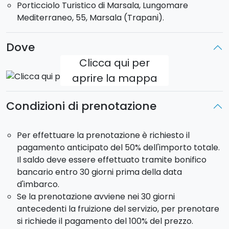
Porticciolo Turistico di Marsala, Lungomare
Mediterraneo, 55, Marsala (Trapani).
Modello imbarcazione
: Dufour 525 GL
Noleggio in formula Cabin Charter. L' imbarcazione
dispone
4
cabine matrimoniali
più 2 posti in dinette
Dove
e 4 bagni.
Clicca qui per
aprire la mappa
Max
10 ospiti a bordo
.
Lo
skipper è incluso
nell'offerta.
Condizioni di prenotazione
Partenza:
imbarco previsto dal
Porto di Marsala
il
sabato alle ore 17:00.
Rientro
in porto Venerdì.
Sbarco
: Sabato alle ore 9:30.
Per effettuare la prenotazione è richiesto il
pagamento anticipato del 50% dell'importo totale.
Il saldo deve essere effettuato tramite bonifico
bancario entro 30 giorni prima della data
d'imbarco.
Se la prenotazione avviene nei 30 giorni
antecedenti la fruizione del servizio, per prenotare
si richiede il pagamento del 100% del prezzo.