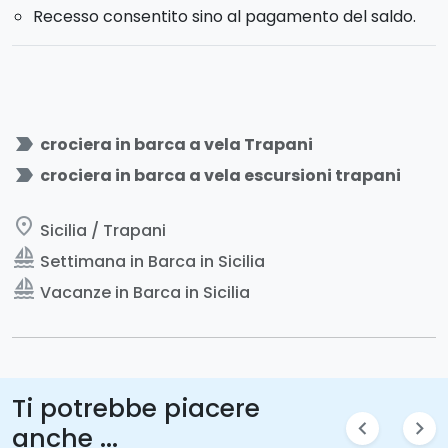
Tipologia imbarcazione
: Dufour 425 Grand Large,
Recesso consentito sino al pagamento del saldo.
dotata di 3 cabine matrimoniali e 2 wc.
Imbarco:
Sabato dopo le 14:00 presso il porto di
Trapani.
Sbarco:
Sabato successivo entro le 9:00.
label_important
crociera in barca a vela Trapani
label_important
crociera in barca a vela escursioni trapani
place
Sicilia / Trapani
sailing
Settimana in Barca in Sicilia
sailing
Vacanze in Barca in Sicilia
Ti potrebbe piacere
chevron_left
chevron_right
anche ...