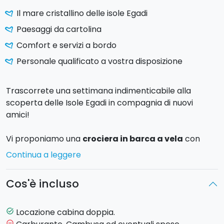
Il mare cristallino delle isole Egadi
Paesaggi da cartolina
Comfort e servizi a bordo
Personale qualificato a vostra disposizione
Trascorrete una settimana indimenticabile alla
scoperta delle Isole Egadi in compagnia di nuovi
amici!
Vi proponiamo una
crociera in barca a vela
con
imbarco alla cabina. Le Isole Egadi sono un paradiso,
Continua a leggere
un’oasi di pace a poche miglia di navigazione da
Trapani, il posto ideale dove veleggiare anche solo un
Cos'è incluso
un fine settimana ed avere la sensazione di avere
fatto un lungo viaggio!
Locazione cabina doppia.
task_alt
Salpando da Trapani, farete rotta su
Levanzo
e sarà
remove_circle_outline