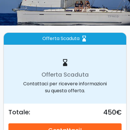
Offerta Scaduta
hourglass_bottom
hourglass_bottom
Offerta Scaduta
Contattaci per ricevere informazioni
su questa offerta.
450€
Totale: