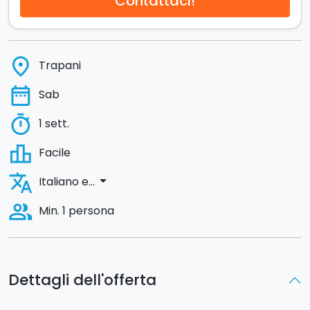
Contattaci!
place
Trapani
date_range
Sab
timer
1 sett.
leaderboard
Facile
translate
arrow_drop_down
Italiano e...
people_alt
Min. 1 persona
Dettagli dell'offerta