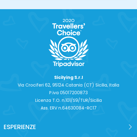
Sicilying S.r.l
Via Crociferi 62, 95124 Catania (CT) Sicilia, Italia
P.iva 0‍5017200873
Licenza T.O. n.101/S9/TUR/Sicilia
Ass. ERV n.64630084-RC17
ESPERIENZE