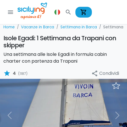
shopping_cart
menu
search
Home
Vacanze in Barca
Settimana in Barca
Settimana i
Isole Egadi: 1 Settimana da Trapani con
skipper
Una settimana alle Isole Egadi in formula cabin
charter con partenza da Trapani
star
Condividi
4
share
(1187)
Previous
Nex