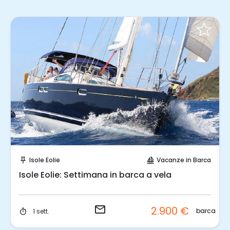
Invia una richiesta!
Isole Eolie
Vacanze in Barca
push_pin
sailing
Isole Eolie: Settimana in barca a vela
email
2.900 €
barca
1 sett.
timer