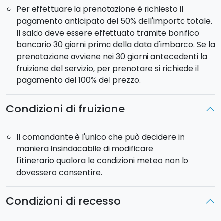
tonnara e dei tonnaroti.
Per effettuare la prenotazione è richiesto il
pagamento anticipato del 50% dell'importo totale.
L'ultima tappa della crociera sarà
Marettimo
, la più
Il saldo deve essere effettuato tramite bonifico
lontana e la più isolata delle tre splendide isole dell’
bancario 30 giorni prima della data d'imbarco. Se la
Area Marina Protetta delle Isole Egadi. Marettimo
prenotazione avviene nei 30 giorni antecedenti la
oltre che per il suo splendido mare è conosciuta tra
fruizione del servizio, per prenotare si richiede il
gli amanti del trekking. Salire in vetta a Pizzo Falcone
pagamento del 100% del prezzo.
per godere di uno spettacolo mozzafiato è solo una
delle tante passeggiate che si possono fare sull’isola.
Condizioni di fruizione
E che dire di una splendida passeggiata fino al
castello sospeso? Lo stesso castello che di notte si
illumina rendendo magica l’atmosfera della cala dove
Il comandante è l'unico che può decidere in
sosteremo per la notte con la nostra barca.
maniera insindacabile di modificare
l'itinerario qualora le condizioni meteo non lo
Potrete scegliere se
noleggiare l'intera cabina
dovessero consentire.
oppure il
singolo posto
all'interno della cabina
matrimoniale condividendola dunque con un'altra
Condizioni di recesso
persona.