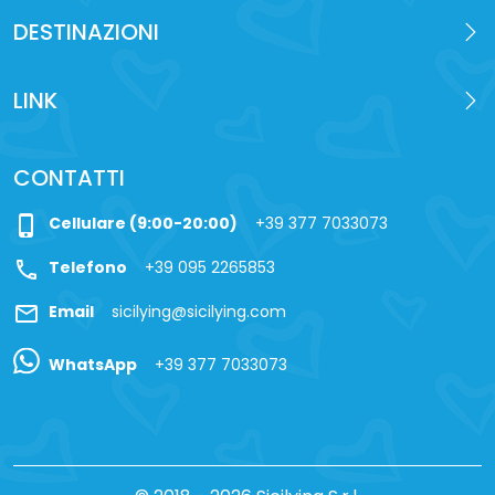
DESTINAZIONI
LINK
CONTATTI
phone_iphone
Cellulare (9:00-20:00)
+39 377 7033073
call
Telefono
+39 095 2265853
mail
Email
sicilying@sicilying.com
WhatsApp
+39 377 7033073