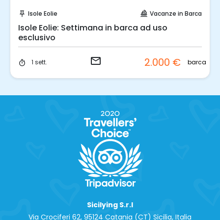
Invia una richiesta!
Isole Eolie
Vacanze in Barca
push_pin
sailing
Isole Eolie: Settimana in barca ad uso
esclusivo
email
2.000 €
barca
1 sett.
timer
Sicilying S.r.l
Via Crociferi 62, 95124 Catania (CT) Sicilia, Italia