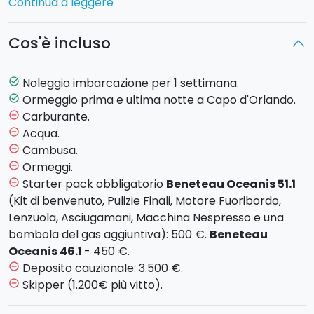
Continua a leggere
meravigliose Isole Eolie.
Cos'è incluso
Tipologia imbarcazione
: barca a vela
Aeolia
Oceanis 46.1
dotata di 4 cabine e 4 bagni o
Beneteau Oceanis 51.1
(2020) con 5 cabine e 3
Noleggio imbarcazione per 1 settimana.
task_alt
bagni.
Ormeggio prima e ultima notte a Capo d'Orlando.
task_alt
L'imbarcazione è a
vostro uso esclusivo
. Potrete
Carburante.
remove_circle_outline
dunque decidere l'itinerario insieme allo skipper.
Acqua.
remove_circle_outline
Partenza
:
Sabato dalle ore 15:00 alle 21:00 da Capo
Cambusa.
remove_circle_outline
d'Orlando (Messina).
Ormeggi.
remove_circle_outline
Rientro
: Venerdì ore 17:00, notte in porto e check-
Starter pack obbligatorio
Beneteau Oceanis 51.1
remove_circle_outline
out il Sabato mattina alle 8:00.
(Kit di benvenuto, Pulizie Finali, Motore Fuoribordo,
Lenzuola, Asciugamani, Macchina Nespresso e una
bombola del gas aggiuntiva): 500 €.
Beneteau
Oceanis 46.1
- 450 €.
Deposito cauzionale: 3.500 €.
remove_circle_outline
Skipper (1.200€ più vitto).
remove_circle_outline