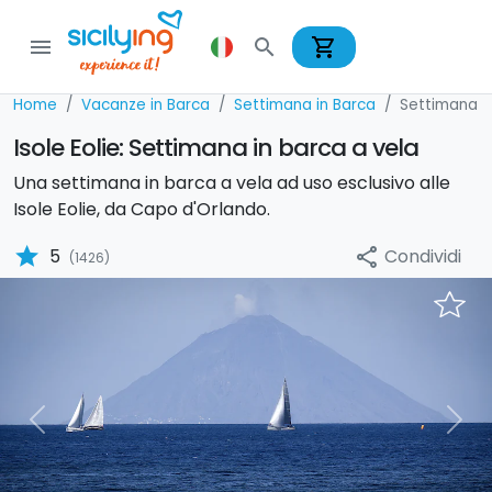
shopping_cart
menu
search
Home
Vacanze in Barca
Settimana in Barca
Settimana i
Isole Eolie: Settimana in barca a vela
Una settimana in barca a vela ad uso esclusivo alle
Isole Eolie, da Capo d'Orlando.
star
Condividi
5
share
(1426)
Previous
Nex