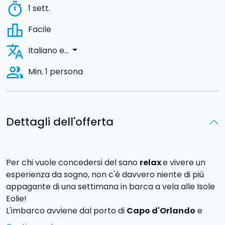
timer
1 sett.
leaderboard
Facile
translate
arrow_drop_down
Italiano e...
people_alt
Min. 1 persona
Dettagli dell'offerta
Per chi vuole concedersi del sano
relax
e vivere un
esperienza da sogno, non c'è davvero niente di più
appagante di una settimana in barca a vela alle Isole
Eolie!
L'imbarco avviene dal porto di
Capo d'Orlando
e
durante la settimana andrete alla scoperta delle