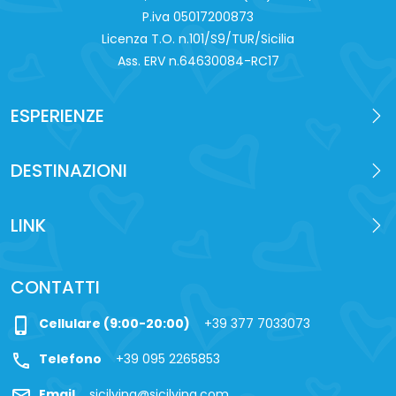
P.iva 0‍5017200873
Licenza T.O. n.101/S9/TUR/Sicilia
Ass. ERV n.64630084-RC17
ESPERIENZE
DESTINAZIONI
LINK
CONTATTI
phone_iphone
Cellulare (9:00-20:00)
+39 377 7033073
call
Telefono
+39 095 2265853
mail
Email
sicilying@sicilying.com