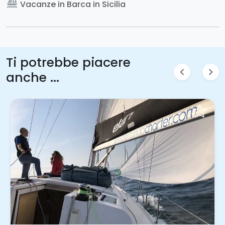
sailing
Vacanze in Barca in Sicilia
Ti potrebbe piacere
chevron_left
chevron_right
anche ...