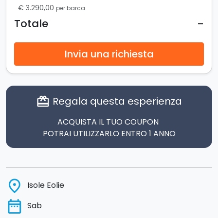
€ 3.290,00
per barca
-
Totale
Invia una richiesta
Regala questa esperienza
card_giftcard
ACQUISTA IL TUO COUPON
POTRAI UTILIZZARLO ENTRO 1 ANNO
place
Isole Eolie
date_range
Sab