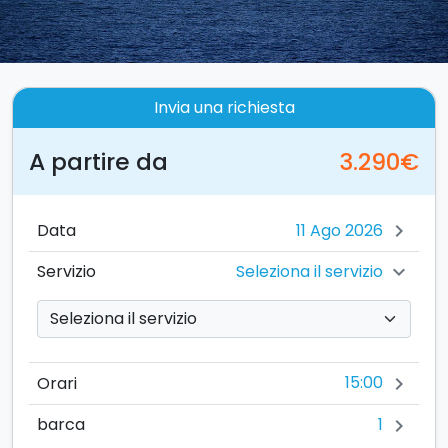
Invia una richiesta
A partire da
3.290€
Data
chevron_right
Seleziona il servizio
Servizio
chevron_right
15:00
Orari
chevron_right
1
barca
chevron_right