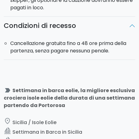
skipper, gli optional e la cauzione dovranno essere
pagati in loco.
Condizioni di recesso
Cancellazione gratuita fino a 48 ore prima della
partenza, senza pagare nessuna penale.
label_important
Settimana in barca eolie, la migliore esclusiva
crociera isole eolie della durata di una settimana
partendo da Portorosa
place
Sicilia / Isole Eolie
sailing
Settimana in Barca in Sicilia