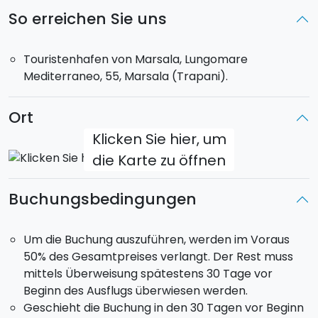
perfekter Mittelweg für all diejenigen, die dem Lärm
So erreichen Sie uns
und dem Smog des Stadtlebens entkommen
möchten und stattdessen abseits im Paradies
Touristenhafen von Marsala, Lungomare
untertauchen möchten. Die Insel kann wohl als eine
Mediterraneo, 55, Marsala (Trapani).
der wenigen Meeresorte angesehen werden, die von
den Zeichen der Zeit noch unberührt ist.
Ort
Wenn ihr Lust habt, euch von den Wellen eines
Klicken Sie hier, um
wunderschönen Meeres treiben zu lassen, so wie es
die Karte zu öffnen
die Ägadischen Inseln zu bieten haben, dann ist dieses
Angebot wie gemacht für euch!
Buchungsbedingungen
Schiffsmodel
: Dufour 525 GL
Verleih mit Formel Cabin Charter. Das Schiff verfügt
Um die Buchung auszuführen, werden im Voraus
über 4 Doppelkabinen, zusätzlich 2 Schlafplätze auf
50% des Gesamtpreises verlangt. Der Rest muss
dem Sofa und 4 Bäder.
mittels Überweisung spätestens 30 Tage vor
Beginn des Ausflugs überwiesen werden.
Max
10 Gäste an Bord
.
Geschieht die Buchung in den 30 Tagen vor Beginn
Der
Kapitän
ist im Angebot enthalten.