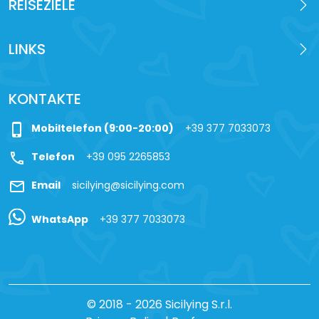
REISEZIELE
LINKS
KONTAKTE
phone_iphone
Mobiltelefon (9:00-20:00)
+39 377 7033073
call
Telefon
+39 095 2265853
mail
Email
sicilying@sicilying.com
WhatsApp
+39 377 7033073
© 2018 - 2026 Sicilying S.r.l.