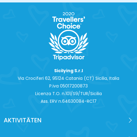
Sicilying S.r.l
Via Crociferi 62, 95124 Catania (CT) Sicilia, Italia
P.iva 0‍5017200873
Licenza T.O. n.101/S9/TUR/Sicilia
Ass. ERV n.64630084-RC17
AKTIVITÄTEN