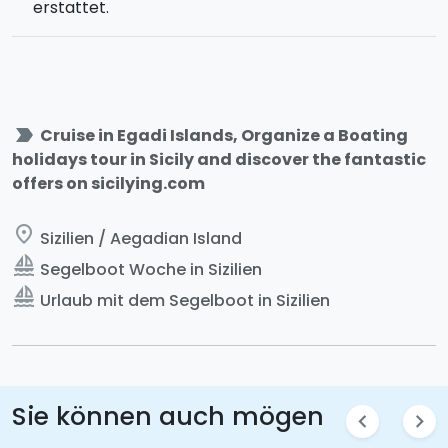
erstattet.
label_important
Cruise in Egadi Islands, Organize a Boating
holidays tour in Sicily and discover the fantastic
offers on sicilying.com
place
Sizilien / Aegadian Island
sailing
Segelboot Woche in Sizilien
sailing
Urlaub mit dem Segelboot in Sizilien
Sie können auch mögen
chevron_left
chevron_right