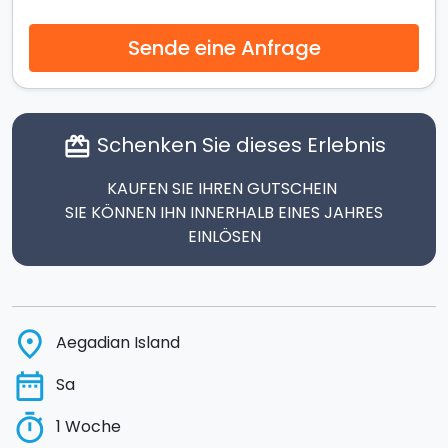
Sende eine Anfrage
Schenken Sie dieses Erlebnis
card_giftcard
KAUFEN SIE IHREN GUTSCHEIN
SIE KÖNNEN IHN INNERHALB EINES JAHRES
EINLÖSEN
place
Aegadian Island
date_range
Sa
timer
1 Woche