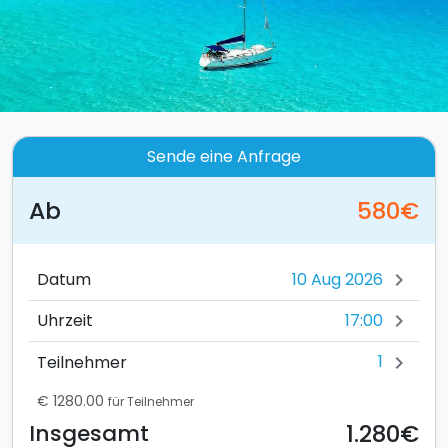
Sende eine Anfrage
Ab
580€
Datum
chevron_right
17:00
Uhrzeit
chevron_right
1
Teilnehmer
chevron_right
€ 1280.00
für Teilnehmer
1.280€
Insgesamt