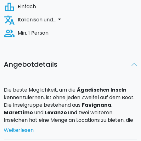
leaderboard
Einfach
translate
arrow_drop_down
Italienisch und...
people_alt
Min. 1 Person
Angebotdetails
Die beste Möglichkeit, um die
Ägadischen Inseln
kennenzulernen, ist ohne jeden Zweifel auf dem Boot.
Die Inselgruppe bestehend aus
Favignana
,
Marettimo
und
Levanzo
und zwei weiteren
Inselchen hat eine Menge an Locations zu bieten, die
jeder Liebhaber des Meeres und der Natur gesehen
Weiterlesen
haben sollte.