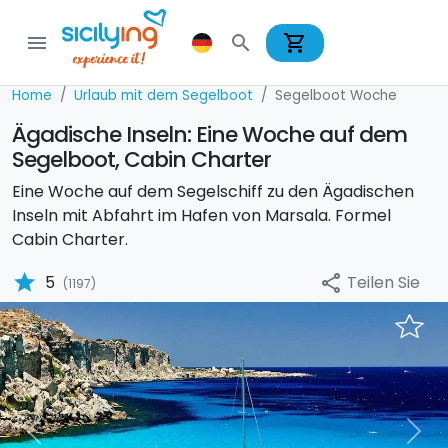
shopping_cart
menu
search
Home
Urlaub mit dem Segelboot
Segelboot Woche
Ägadische Inseln: Eine Woche auf dem
Segelboot, Cabin Charter
Eine Woche auf dem Segelschiff zu den Ägadischen
Inseln mit Abfahrt im Hafen von Marsala. Formel
Cabin Charter.
star
Teilen Sie
5
share
(1197)
Previous
Nex