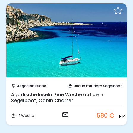
Sende eine Anfrage
Aegadian Island
Urlaub mit dem Segelboot
push_pin
sailing
Ägadische Inseln: Eine Woche auf dem
Segelboot, Cabin Charter
email
580 €
p.p.
1 Woche
timer