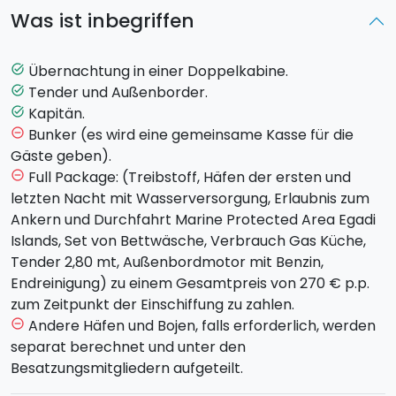
An Bord eines
Segelschiffs
Dufour 525 GL
werdet ihr
Was ist inbegriffen
Meeresgrotten und Küstenstreifen
unschätzbarer
Schönheit
erleben. Ihr könnt Schnorcheln gehen
oder zwischen der reichen Pflanzenwelt spazieren
Übernachtung in einer Doppelkabine.
task_alt
gehen. Samstag, nach einem kurzen Briefing und
Tender und Außenborder.
task_alt
nachdem ihr euch in euren Kabinen eingerichtet habt,
Kapitän.
task_alt
werdet ihr die Nacht im Hafen von Marsala
Bunker (es wird eine gemeinsame Kasse für die
remove_circle_outline
verbringen.
Gäste geben).
Die erste Insel, die ihr besuchen werdet, ist
Full Package: (Treibstoff, Häfen der ersten und
remove_circle_outline
Favignana
, der Insel des kristallklaren Wassers, die
letzten Nacht mit Wasserversorgung, Erlaubnis zum
zahlreiche Geschichten und Mythen zu erzählen hat.
Ankern und Durchfahrt Marine Protected Area Egadi
Auf dieser Insel gibt es fantastische Orte zu
Islands, Set von Bettwäsche, Verbrauch Gas Küche,
besuchen, wie etwa den
Palazzo Florio
und das
Tender 2,80 mt, Außenbordmotor mit Benzin,
Museum
Museo delle Tonnare Florio
oder der Cala
Endreinigung) zu einem Gesamtpreis von 270 € p.p.
Rossa. Nach zwei Tagen Favignana, geht es weiter
zum Zeitpunkt der Einschiffung zu zahlen.
nach
Levanzo
, der kleinsten der Inseln,
Andere Häfen und Bojen, falls erforderlich, werden
remove_circle_outline
charakterisiert durch kulinarische Köstlichkeiten und
separat berechnet und unter den
dem Nicht-Vorhandensein asphaltierter Straßen. Die
Besatzungsmitgliedern aufgeteilt.
letzte Insel, die ihr besuchen werdet, ist
Marettimo
,