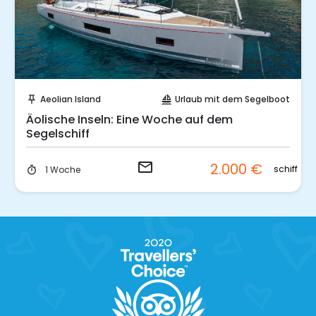
Sende eine Anfrage
Aeolian Island
Urlaub mit dem Segelboot
push_pin
sailing
Äolische Inseln: Eine Woche auf dem
Segelschiff
email
2.000 €
.
schiff
1 Woche
timer