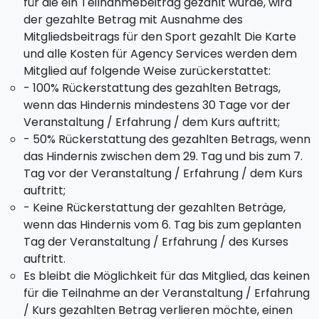
für die ein Teilnahmebeitrag gezahlt wurde, wird
Hoffnung, sie nächstes Jahr wiederzusehen!
der gezahlte Betrag mit Ausnahme des
Mitgliedsbeitrags für den Sport gezahlt Die Karte
Boot:
Abhängig von der Anzahl der Teilnehmer
und alle Kosten für Agency Services werden dem
werdet ihr an Bord eines
44-Fuß- oder 50-Fuß-
Mitglied auf folgende Weise zurückerstattet:
Boots
gehen.
- 100% Rückerstattung des gezahlten Betrags,
wenn das Hindernis mindestens 30 Tage vor der
Veranstaltung / Erfahrung / dem Kurs auftritt;
- 50% Rückerstattung des gezahlten Betrags, wenn
das Hindernis zwischen dem 29. Tag und bis zum 7.
Tag vor der Veranstaltung / Erfahrung / dem Kurs
auftritt;
- Keine Rückerstattung der gezahlten Beträge,
wenn das Hindernis vom 6. Tag bis zum geplanten
Tag der Veranstaltung / Erfahrung / des Kurses
auftritt.
Es bleibt die Möglichkeit für das Mitglied, das keinen
für die Teilnahme an der Veranstaltung / Erfahrung
/ Kurs gezahlten Betrag verlieren möchte, einen