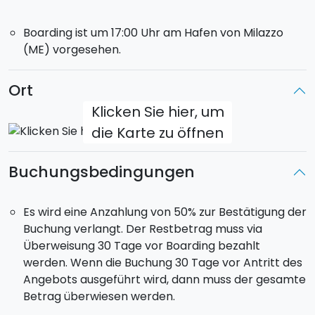
einer Bucht für die Nacht ankern. Sobald der Anker
über Bord geworfen wurde, könnt ihr entscheiden, ob
Boarding ist um 17:00 Uhr am Hafen von Milazzo
ihr an Bord bleiben oder euch ins Nachtleben der
(ME) vorgesehen.
Insel stürzen möchtet.
Ort
MONTAG - PANAREA UND STROMBOLI
Ihr befindet euch noch immer in Panarea. Gleich frühs
Klicken Sie hier, um
am Morgen ist es angenehm, einen Spaziergang
die Karte zu öffnen
durch die Straßen des Zentrums zu machen. Am
Vormittag werdet ihr die Insel und ihre
versteckten
Buchungsbedingungen
Buchten und Strände erkunden
. Am Nachmittag,
gegen 16:00 Uhr, erreicht ihr die
Insel Stromboli
. Ihr
könnt entscheiden, ob ihr an Bord bleiben und das
Es wird eine Anzahlung von 50% zur Bestätigung der
eruptive Schauspiel vom Meer aus bewundern
Buchung verlangt. Der Restbetrag muss via
möchtet oder doch lieber das Nachtleben der Insel
Überweisung 30 Tage vor Boarding bezahlt
erkundet... eine echte Show!
werden. Wenn die Buchung 30 Tage vor Antritt des
Angebots ausgeführt wird, dann muss der gesamte
DIENSTAG - SALINA
Betrag überwiesen werden.
Abfahrt zur Insel
Salina
. Während der Fahrt werdet