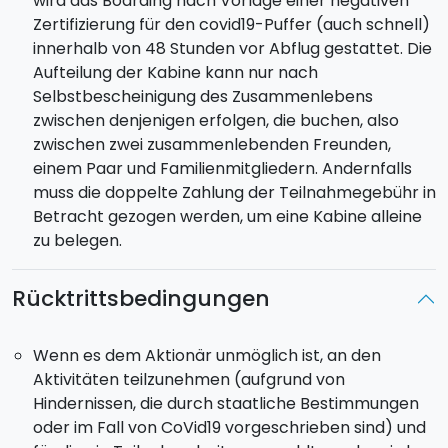
wird das Boarding nach Vorlage einer negativen
Frühstück und weiter geht es zur größten Insel der
Zertifizierung für den covid19-Puffer (auch schnell)
Inselgruppe:
Lipari
. Ihr werdet die Insel umrunden,
innerhalb von 48 Stunden vor Abflug gestattet. Die
Marina Corta und Marina Lunga entdecken und am
Aufteilung der Kabine kann nur nach
Abend am Nachtleben der Insel teilnehmen oder
Selbstbescheinigung des Zusammenlebens
einfach durch die kleinen Gassen und ihre Geschäfte
zwischen denjenigen erfolgen, die buchen, also
schlendern.
zwischen zwei zusammenlebenden Freunden,
einem Paar und Familienmitgliedern. Andernfalls
FREITAG - VOLCANO UND MILAZZO
muss die doppelte Zahlung der Teilnahmegebühr in
Der letzte Tag bricht an. Gegen 9:00 Uhr nehmt ihr
Betracht gezogen werden, um eine Kabine alleine
die Fahrt in Richtung der Insel Vulcano auf, wo ihr für
zu belegen.
ein paar Stunden ankern werdet. Ihr könnt
entscheiden, ob ihr ein Bad im Thermalschlamm oder
Rücktrittsbedingungen
lieber an den schwarzen Stränden nehmen möchtet.
Gegen 15:00 Uhr Rückkehr nach Milazzo.
Wenn es dem Aktionär unmöglich ist, an den
Aktivitäten teilzunehmen (aufgrund von
SAMSTAG - CHECK OUT
Hindernissen, die durch staatliche Bestimmungen
Um 9:00 Uhr werdet ihr das Boot verlassen
und
oder im Fall von CoVid19 vorgeschrieben sind) und
euch von allen Personen verabschieden, in der