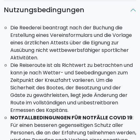
ihr eine Badepause in Pollara einlegen, einem Ort, der
Nutzungsbedingungen
dank des Films von Massimo Troisi berühmt geworden
ist. Gegen Mittag fahrt ihr nach
Alfredo
, um das
berühmte "Cunzato-Brot" und seine Granita zu
Die Reederei beantragt nach der Buchung die
genießen. Zurück auf dem Boot werdet ihr dann
S.
Erstellung eines Vereinsformulars und die Vorlage
Marina di Salina
erreichen, wo das Schiff über Nacht
eines ärztlichen Attests über die Eignung zur
ankern wird.
Ausübung nicht wettbewerbsfähiger sportlicher
Aktivitäten.
MITTWOCH - FILICUDI
Die Reiseroute ist als Richtwert zu betrachten und
Nach einem herzhaften Frühstück werden die Segel
kann je nach Wetter- und Seebedingungen zum
gesetzt, um die Insel Filicudi anzusteuern. Während
Zeitpunkt der Kreuzfahrt variieren. Um die
der Fahrt könnt ihr versuchen, mit den Leinen zu
Sicherheit des Bootes, der Besatzung und der
fischen und wenn ihr Glück habt, euren Fang zu Mittag
Gäste zu gewährleisten, liegt jede Änderung der
essen! Noch vor dem Sonnenuntergang wird das
Route im vollständigen und unbestreitbaren
Schiff in Pecorini a Mare ankern. Abendessen und...
Ermessen des Kapitäns.
Freizeit an Land oder an Bord, von wo aus ihr einen
NOTFALLBEDINGUNGEN FÜR NOTFÄLLE COVID 19
:
fantastischen Blick auf den Sternenhimmel habt.
Für einen besseren gegenseitigen Schutz aller
Personen, die an der Erfahrung teilnehmen werden,
DONNERSTAG - LIPARI