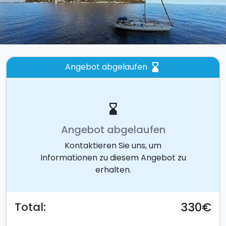
Angebot abgelaufen
hourglass_bottom
hourglass_bottom
Angebot abgelaufen
Kontaktieren Sie uns, um
Informationen zu diesem Angebot zu
erhalten.
330€
Total: