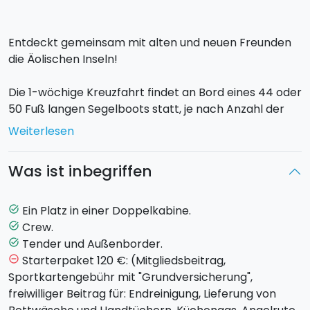
Entdeckt gemeinsam mit alten und neuen Freunden
die Äolischen Inseln!
Die 1-wöchige Kreuzfahrt findet an Bord eines 44 oder
50 Fuß langen Segelboots statt, je nach Anzahl der
Personen, die an der Kreuzfahrt teilnehmen. Das 44-
Weiterlesen
Fuß-Boot verfügt über 4 Doppelkabinen und 2
Badezimmer, das 50-Fuß-Boot über 5 Doppelkabinen
Was ist inbegriffen
und 3 Badezimmer.
Das Programm der Kreuzfahrt:
Ein Platz in einer Doppelkabine.
task_alt
Crew.
task_alt
SAMSTAG - MILAZZO
Tender und Außenborder.
task_alt
Starterpaket 120 €: (Mitgliedsbeitrag,
remove_circle_outline
Boarding am Hafen von
Milazzo um 17:00 Uhr
,
Sportkartengebühr mit "Grundversicherung",
Willkommensaperitiv. Es folgt eine kurze
Einweisung
freiwilliger Beitrag für: Endreinigung, Lieferung von
durch die Crew, die es euch ermöglicht, die Menschen