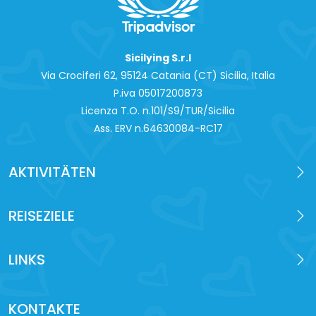
Sicilying S.r.l
Via Crociferi 62, 95124 Catania (CT) Sicilia, Italia
P.iva 0‍5017200873
Licenza T.O. n.101/S9/TUR/Sicilia
Ass. ERV n.64630084-RC17
AKTIVITÄTEN
REISEZIELE
LINKS
KONTAKTE