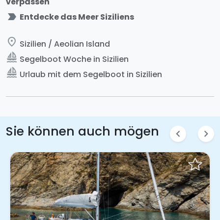
verpassen
label_important
Entdecke das Meer Siziliens
place
Sizilien / Aeolian Island
sailing
Segelboot Woche in Sizilien
sailing
Urlaub mit dem Segelboot in Sizilien
Sie können auch mögen
chevron_left
chevron_right