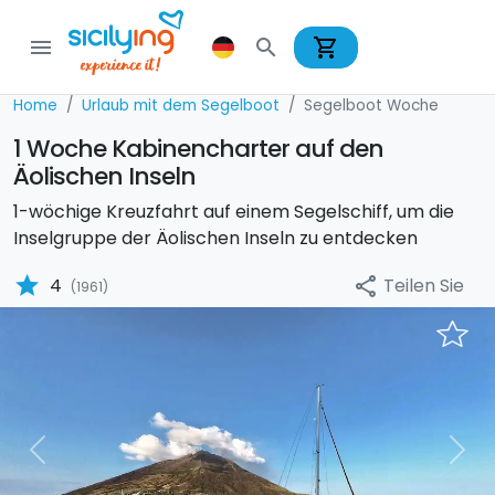
shopping_cart
menu
search
Home
Urlaub mit dem Segelboot
Segelboot Woche
1 Woche Kabinencharter auf den
Äolischen Inseln
1-wöchige Kreuzfahrt auf einem Segelschiff, um die
Inselgruppe der Äolischen Inseln zu entdecken
star
Teilen Sie
4
share
(1961)
Previous
Nex