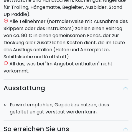
Bettwäsche und Handtüchern, Küchengas, Angelrute
an Bord kennenzulernen sowie einige
für Trolling, Hängematte, Begleiter, Ausbilder, Stand
Verhaltensregeln, die es während eures Aufenthalts
Up Paddle).
an Bord zu beachten gibt. Bezug der Kabinen mit
Alle Teilnehmer (normalerweise mit Ausnahme des
remove_circle_outline
eurem Gepäck. Es wird gemeinsam entschieden, was
Skippers oder des Instruktors) zahlen einen Beitrag
für die Schiffsküche zu kaufen ist. Gemeinsamer
von ca. 80 € in einen gemeinsamen Fonds, der zur
Einkauf im Supermarkt und anschließende Tour durch
Deckung aller zusätzlichen Kosten dient, die im Laufe
Milazzo und Umgebung.
des Ausflugs anfallen (Häfen und Ankerplätze,
Schiffsküche und Kraftstoff).
SONNTAG - LIPARI UND PANAREA
All das, was bei "Im Angebot enthalten" nicht
remove_circle_outline
Mit Abfahrt in Milazzo kommt ihr nach ca. 3 Stunden
vorkommt.
Segelfahrt in
Lipari
an, wo ihr am
weißen Strand
von Pomice
anlegen werdet.Hier werdet ihr den
Ausstattung
gesamten Tag verbringen, Tauchen, Entspannen und
Teilnahme an Meeresmanövern. Die Ankunft in
Es wird empfohlen, Gepäck zu nutzen, dass
Panarea
ist gegen 17:00 Uhr vorgesehen. Hier werdet
gefaltet un gut verstaut werden kann.
ihr die Inseln
Lisca Bianca und Lisca Nera
besichtigen. Mit einem Drink werdet ihr dem
Sonnenuntergang entgegen tanzen und schließlich in
So erreichen Sie uns