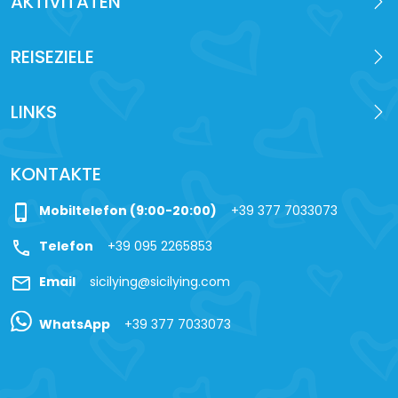
AKTIVITÄTEN
REISEZIELE
LINKS
KONTAKTE
phone_iphone
Mobiltelefon (9:00-20:00)
+39 377 7033073
call
Telefon
+39 095 2265853
mail
Email
sicilying@sicilying.com
WhatsApp
+39 377 7033073