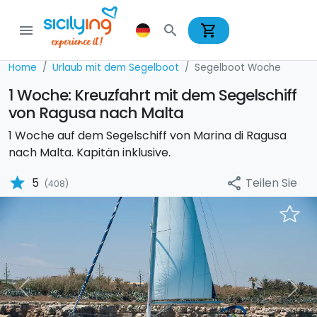
shopping_cart
menu
search
Home
Urlaub mit dem Segelboot
Segelboot Woche
1 Woche: Kreuzfahrt mit dem Segelschiff
von Ragusa nach Malta
1 Woche auf dem Segelschiff von Marina di Ragusa
nach Malta. Kapitän inklusive.
star
Teilen Sie
5
share
(408)
Previous
Nex