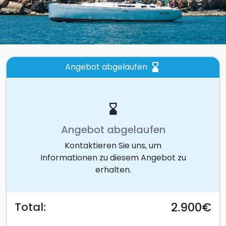
Angebot abgelaufen
hourglass_bottom
hourglass_bottom
Angebot abgelaufen
Kontaktieren Sie uns, um
Informationen zu diesem Angebot zu
erhalten.
2.900€
Total: