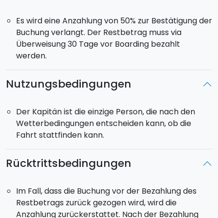
eindrucksvolle Klippen bilden den Eingang zu einer
wunderschönen kreisförmigen Bucht, zu der ihr
Es wird eine Anzahlung von 50% zur Bestätigung der
hinuntersteigen könnt, um Blue Window und Blue Hole
Buchung verlangt. Der Restbetrag muss via
zu bewundern, bezaubernde Naturbäder unter freiem
Überweisung 30 Tage vor Boarding bezahlt
Himmel, wo ihr Schnorcheln gehen könnt. Am Abend
werden.
könnt ihr das kleine Fischerdorf besuchen und dort
frisch gefangenen Fisch zu Abend essen. Möglichkeit
Nutzungsbedingungen
in der Bucht zu übernachten.
Mittwoch
: Ihr werdet in den frühen Morgenstunden
Malta verlassen und erreicht Marzamemi pünktlich,
Der Kapitän ist die einzige Person, die nach den
um vor dem Mittagessen noch einen Sprung ins Meer
Wetterbedingungen entscheiden kann, ob die
zu machen. Am Nachmittag und Abend könnt ihr das
Fahrt stattfinden kann.
schöne Fischerdorf Marzamemi besichtigen, mit
seiner antiken Thunfischfabrik aus dem XVI
Rücktrittsbedingungen
Jahrhundert. Sie gehört zu den wichtigsten on
Ostsizilien und liegt an einem weiten Platz mit
unzähligen Restaurants.
Im Fall, dass die Buchung vor der Bezahlung des
Donnerstag
: Ihr segelt in ein Naturgeboet von
Restbetrags zurück gezogen wird, wird die
Vendicari und Calamosche, um dann in Richtung
Anzahlung zurückerstattet. Nach der Bezahlung