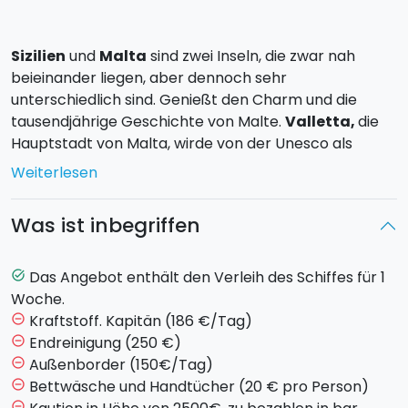
Sizilien
und
Malta
sind zwei Inseln, die zwar nah
beieinander liegen, aber dennoch sehr
unterschiedlich sind. Genießt den Charm und die
tausendjährige Geschichte von Malte.
Valletta,
die
Hauptstadt von Malta, wirde von der Unesco als
Weltkulturerbe anerkannt, dank ihrer unzähligen
Weiterlesen
Museen, den bedeutenden Denkmälern und ihrer
Küste, einer der schönsten in ganz Europa. In Sizilien
Was ist inbegriffen
segelt ihr die
Küste von Syrakus
entlang und erlebt
atemberaubende Szenarien verschiedener
Naturreservats wie Porto Ulisse,
Vendicari
und
Das Angebot enthält den Verleih des Schiffes für 1
task_alt
Calamosche
.
Woche.
Kraftstoff. Kapitän (186 €/Tag)
remove_circle_outline
Samstag
: Boarding um 17:00 Uhr am Touristenhafen
Endreinigung (250 €)
remove_circle_outline
von Marina di Ragusa und Bezug der Kabinen. Kurzes
Außenborder (150€/Tag)
remove_circle_outline
Briefing über das Leben an Bord und Planung der
Bettwäsche und Handtücher (20 € pro Person)
remove_circle_outline
Kreuzfahrt. Freier Abend. Übernachtung auf dem
remove_circle_outline