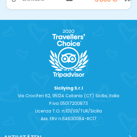
Sicilying S.r.l
Via Crociferi 62, 95124 Catania (CT) Sicilia, Italia
P.iva 0‍5017200873
Licenza T.O. n.101/S9/TUR/Sicilia
Ass. ERV n.64630084-RC17