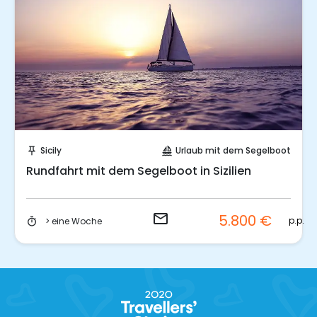
Sende eine Anfrage
Sicily
Urlaub mit dem Segelboot
push_pin
sailing
Rundfahrt mit dem Segelboot in Sizilien
email
5.800 €
p.p.
> eine Woche
timer