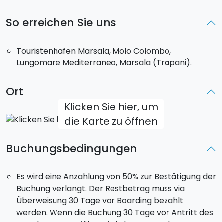
Bord nach der Tradition der sizilianischen Küche
zubereitet werden (Schiffsküche auf Kosten der
So erreichen Sie uns
Gäste).
Touristenhafen Marsala, Molo Colombo,
Max 8 Gäste an Bord, 2 wc.
Lungomare Mediterraneo, Marsala (Trapani).
Das
Schiff wird eine Woche nur euch zur
Verfügung stehen.
Die Route könnt ihr nach eurem
Ort
Gefallen bestimmen.
Abfahrt:
Boarding am Hafen von Trapani um 18:00
Klicken Sie hier, um
Uhr.
Rückkehr: Samstag Früh um 09:00 Uhr.
die Karte zu öffnen
Buchungsbedingungen
Es wird eine Anzahlung von 50% zur Bestätigung der
Buchung verlangt. Der Restbetrag muss via
Überweisung 30 Tage vor Boarding bezahlt
werden. Wenn die Buchung 30 Tage vor Antritt des