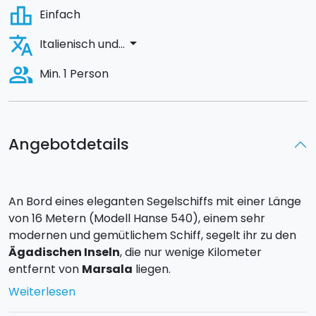
leaderboard
Einfach
translate
arrow_drop_down
Italienisch und...
people_alt
Min. 1 Person
Angebotdetails
An Bord eines eleganten Segelschiffs mit einer Länge
von 16 Metern (Modell Hanse 540), einem sehr
modernen und gemütlichem Schiff, segelt ihr zu den
Ägadischen Inseln
, die nur wenige Kilometer
entfernt von
Marsala
liegen.
Der
Kapitän
, der die Örtlichkeiten und die Seekultur
Weiterlesen
ausgezeichnet kennt, wird euch mit Enthusiasmus und