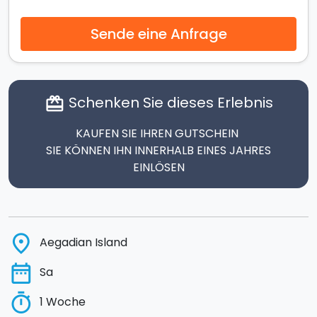
Sende eine Anfrage
Schenken Sie dieses Erlebnis
card_giftcard
KAUFEN SIE IHREN GUTSCHEIN
SIE KÖNNEN IHN INNERHALB EINES JAHRES
EINLÖSEN
place
Aegadian Island
date_range
Sa
timer
1 Woche