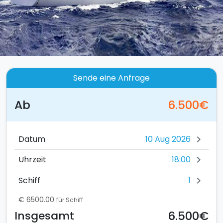
Sende eine Anfrage
Ab
6.500€
Datum
chevron_right
18:00
Uhrzeit
chevron_right
1
Schiff
chevron_right
€ 6500.00
für Schiff
6.500€
Insgesamt