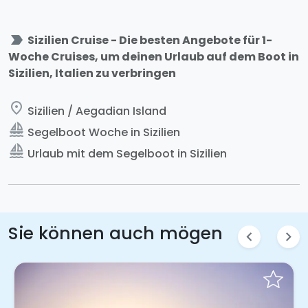
label_important
Sizilien Cruise - Die besten Angebote für 1-
Woche Cruises, um deinen Urlaub auf dem Boot in
Sizilien, Italien zu verbringen
place
Sizilien / Aegadian Island
sailing
Segelboot Woche in Sizilien
sailing
Urlaub mit dem Segelboot in Sizilien
Sie können auch mögen
chevron_left
chevron_right