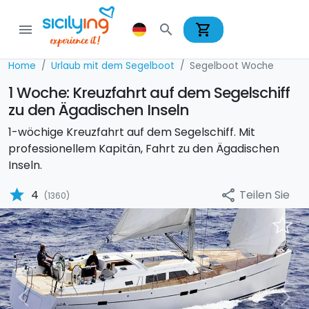
shopping_cart
menu
search
Home
Urlaub mit dem Segelboot
Segelboot Woche
1 Woche: Kreuzfahrt auf dem Segelschiff
zu den Ägadischen Inseln
1-wöchige Kreuzfahrt auf dem Segelschiff. Mit
professionellem Kapitän, Fahrt zu den Ägadischen
Inseln.
star
Teilen Sie
4
share
(1360)
Previous
Nex