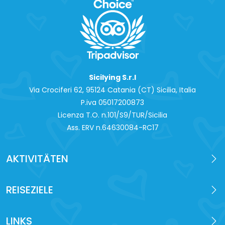
Sicilying S.r.l
Via Crociferi 62, 95124 Catania (CT) Sicilia, Italia
P.iva 0‍5017200873
Licenza T.O. n.101/S9/TUR/Sicilia
Ass. ERV n.64630084-RC17
AKTIVITÄTEN
REISEZIELE
LINKS