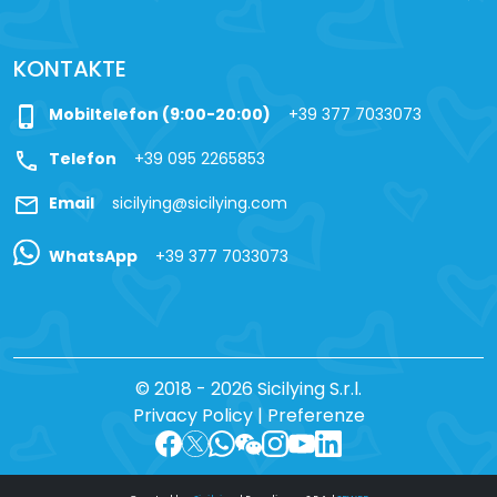
KONTAKTE
phone_iphone
Mobiltelefon (9:00-20:00)
+39 377 7033073
call
Telefon
+39 095 2265853
mail
Email
sicilying@sicilying.com
WhatsApp
+39 377 7033073
© 2018 - 2026 Sicilying S.r.l.
Privacy Policy
|
Preferenze