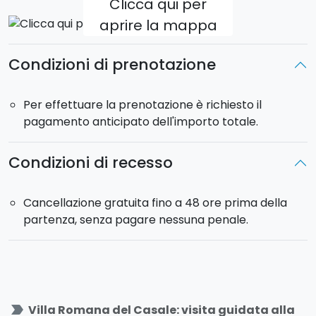
Clicca qui per
con altre persone.
Per le prenotazioni da 5
aprire la mappa
passeggeri, saranno da considerarsi un massimo
di 4 adulti e 1/2 bambini (max 160 cm di altezza).
Condizioni di prenotazione
Partenza
: ore 8:30.
Rientro
: ore 16:30.
Per effettuare la prenotazione è richiesto il
Pick-up incluso
presso il vostro alloggio a Catania e
pagamento anticipato dell'importo totale.
comuni limitrofi.
Il tour sarà effettuato in auto che può ospitare fino a
Condizioni di recesso
4 passeggeri.
Il prezzo indicato è inteso per auto fino a 4
persone e non a persona.
Cancellazione gratuita fino a 48 ore prima della
partenza, senza pagare nessuna penale.
label_important
Villa Romana del Casale: visita guidata alla