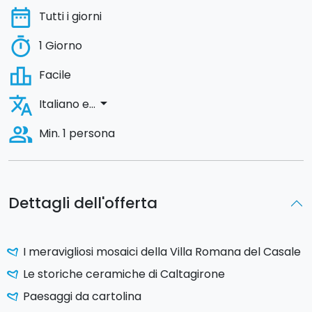
date_range
Tutti i giorni
timer
1 Giorno
leaderboard
Facile
translate
arrow_drop_down
Italiano e...
people_alt
Min. 1 persona
Dettagli dell'offerta
I meravigliosi mosaici della Villa Romana del Casale
Le storiche ceramiche di Caltagirone
Paesaggi da cartolina