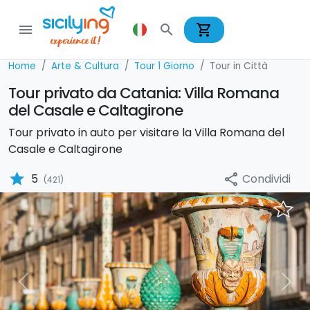
shopping_cart
menu
search
Home
Arte & Cultura
Tour 1 Giorno
Tour in Città
Tour privato da Catania: Villa Romana
del Casale e Caltagirone
Tour privato in auto per visitare la Villa Romana del
Casale e Caltagirone
star
Condividi
5
share
(421)
Previous
Nex