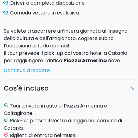
Driver a completa disposizione
Comoda vettura in esclusiva
Se volete trascorrere un’intera giornata all’insegna
della cultura e dell'artigianato, cogliete subito
l’occasione di farlo con noi!
Il tour prevede il pick-up dal vostro hotel a Catania
per raggiungere l’antica
Piazza Armerina
dove
ammirerete le rovine di
Villa Romana del Casale
e i
Continua a leggere
suoi incantevoli mosaici celebri in tutto il mondo. Al
termine della visita, visiterete poi la bellissima
Cos'è incluso
Caltagirone, famosa in tutto il mondo per le sue
ceramiche.
Tour privato in auto di Piazza Armerina e
task_alt
Programma
Caltagirone.
8:30:
Pick up e partenza
per Piazza Armerina, per la
Pick-up presso il vostro alloggio nel comune di
task_alt
visita di Villa Romana del Casale.
Catania.
10.00:
Arrivo alla
Villa Romana del Casale
e visita
Biglietti di entrata nei musei.
remove_circle_outline