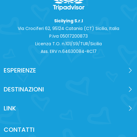
Sicilying S.r.l
Via Crociferi 62, 95124 Catania (CT) Sicilia, Italia
P.iva 0‍5017200873
Licenza T.O. n.101/S9/TUR/Sicilia
Ass. ERV n.64630084-RC17
ESPERIENZE
DESTINAZIONI
LINK
CONTATTI