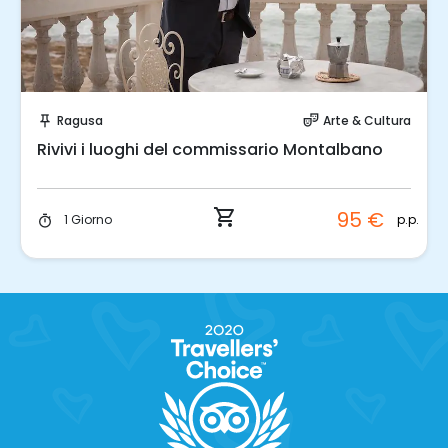
Prenota Subito!
Ragusa
Arte & Cultura
push_pin
theater_comedy
Rivivi i luoghi del commissario Montalbano
shopping_cart
95 €
p.p.
1 Giorno
timer