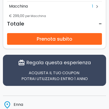
1
Macchina
chevron_right
€ 299,00
per Macchina
-
Totale
Prenota subito
Regala questa esperienza
card_giftcard
ACQUISTA IL TUO COUPON
POTRAI UTILIZZARLO ENTRO 1 ANNO
place
Enna