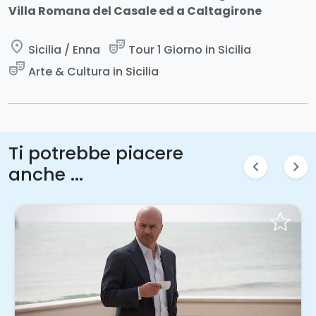
Villa Romana del Casale ed a Caltagirone
place
theater_comedy
Sicilia / Enna
Tour 1 Giorno in Sicilia
theater_comedy
Arte & Cultura in Sicilia
Ti potrebbe piacere
chevron_left
chevron_right
anche ...