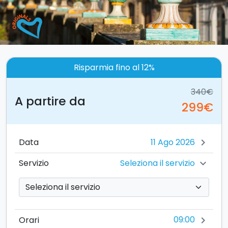
Risparmia fino al 12%
340€
A partire da
299€
Data
chevron_right
Seleziona il servizio
Servizio
chevron_right
09:00
Orari
chevron_right