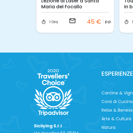
aturismo
Lezione di Laser a Santa
Tou
 Riserva
Maria del Focallo
in 
email
45 €
45 €
p.p.
p.p.
1 Ora
timer
timer
ESPERIENZE
Cantine & Vig
Corsi di Cucina
Relax & Beness
Arte & Cultura
Sicilying S.r.l
Natura