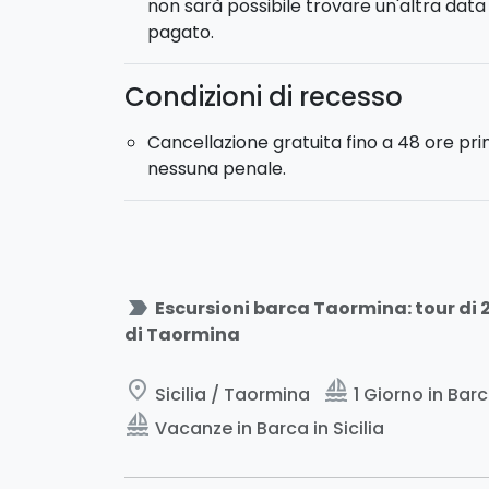
non sarà possibile trovare un'altra data 
pagato.
Condizioni di recesso
Cancellazione gratuita fino a 48 ore pr
nessuna penale.
label_important
Escursioni barca Taormina: tour di 2 
di Taormina
place
sailing
Sicilia / Taormina
1 Giorno in Barca
sailing
Vacanze in Barca in Sicilia