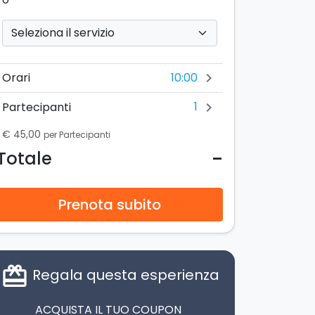
10:00
Orari
chevron_right
1
Partecipanti
chevron_right
€ 45,00
per Partecipanti
-
Totale
Prenota subito
card_giftcard
Regala questa esperienza
ACQUISTA IL TUO COUPON