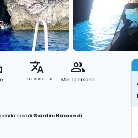
ard
translate
people_alt
arrow_drop_down
le
Italiano e...
Min: 1 persona
upenda baia di
Giardini Naxos e di