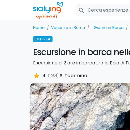
search
Home
Vacanze in Barca
1 Giorno in Barca
OFFERTA
Escursione in barca nel
Escursione di 2 ore in barca tra la Baia di T
star
4
Taormina
(1934)
push_pin