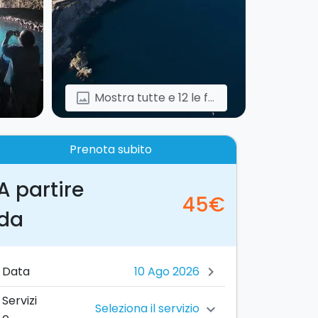
Mostra tutte e 12 le foto
image
Prenota subito
A partire
45€
da
Data
chevron_right
Servizi
Seleziona il servizio
chevron_right
o