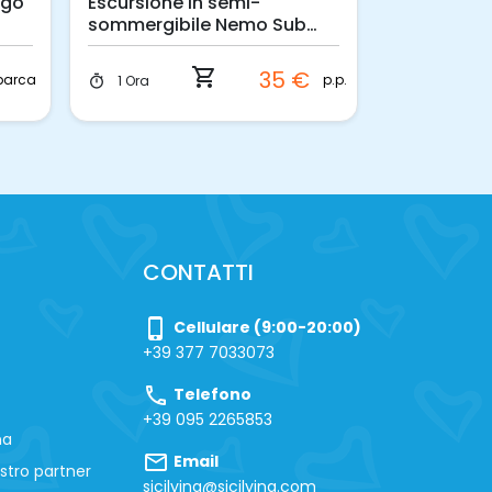
ngo
Escursione in semi-
Short Break
sommergibile Nemo Sub
barca a m
alla scoperta dei fondali di
Taormina
shopping_cart
e
35 €
barca
p.p.
1 Ora
2 Giorni
timer
timer
CONTATTI
phone_iphone
Cellulare (9:00-20:00)
+39 377 7033073
call
Telefono
+39 095 2265853
na
mail
Email
stro partner
sicilying@sicilying.com