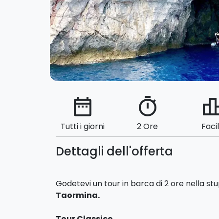
date_range
timer
leaderbo
Tutti i giorni
2 Ore
Faci
Dettagli dell'offerta
Godetevi un tour in barca di 2 ore nella st
Taormina.
Tour Classico