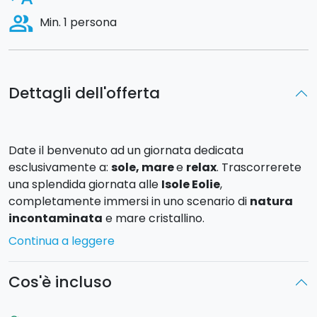
people_alt
Min. 1 persona
Dettagli dell'offerta
Date il benvenuto ad un giornata dedicata
esclusivamente a:
sole, mare
e
relax
. Trascorrerete
una splendida giornata alle
Isole Eolie
,
completamente immersi in uno scenario di
natura
incontaminata
e mare cristallino.
Continua a leggere
La partenza è prevista alle
ore 10:00
da Portorosa
Marina Yachting, primo bagno rinfrescante nelle
Cos'è incluso
acque limpide di
Mongiove o Marinello
per poi
proseguire verso l'
Isola di Vulcano
, che