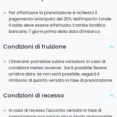
impossibile non tuffarsi. Rientro a Portorosa previsto
alle ore
19:00.
Per effettuare la prenotazione è richiesto il
pagamento anticipato del 20% dell'importo totale.
Lo yacht sarà a
vostro uso esclusivo
.
Il saldo deve essere effettuato tramite bonifico
Skipper:
incluso.
bancario 7 giorni prima della data d'imbarco.
Partenza:
imbarco previsto dal Marina Yachting di
Portorosa alle ore 10:00.
Rientro
alle ore 19:00.
Condizioni di fruizione
Modello yacht: Ferretti 53, massimo 15 ospiti a
bordo.
L'itinerario potrebbe subire variazioni. In caso di
condizioni meteo avverse. Sarà possibile fissare
un'altra data. Se non sarà possibile, seguirà il
rimborso di quanto versato in fase di prenotazione.
Condizioni di recesso
In caso di recesso l'acconto versato in fase di
prenotazione non sarà in alcun modo rimborsabile.