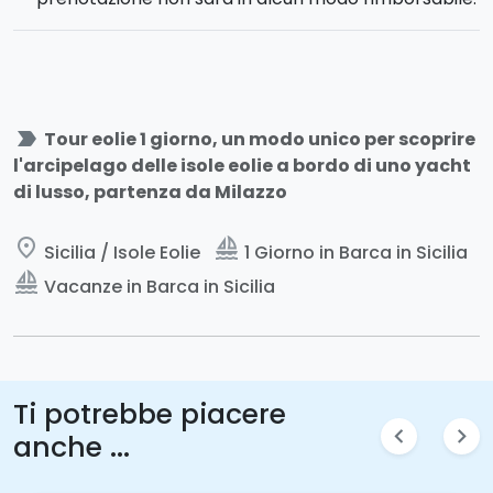
label_important
Tour eolie 1 giorno, un modo unico per scoprire
l'arcipelago delle isole eolie a bordo di uno yacht
di lusso, partenza da Milazzo
place
sailing
Sicilia / Isole Eolie
1 Giorno in Barca in Sicilia
sailing
Vacanze in Barca in Sicilia
Ti potrebbe piacere
chevron_left
chevron_right
anche ...