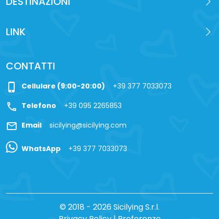
DESTINAZIONI
LINK
CONTATTI
phone_iphone
Cellulare (9:00-20:00)
+39 377 7033073
call
Telefono
+39 095 2265853
mail
Email
sicilying@sicilying.com
WhatsApp
+39 377 7033073
© 2018 - 2026 Sicilying S.r.l.
Privacy Policy
|
Preferenze