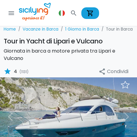
shopping_cart
menu
search
Home
Vacanze in Barca
1 Giorno in Barca
Tour in Barca
Tour in Yacht di Lipari e Vulcano
Giornata in barca a motore privata tra Lipari e
Vulcano
star
Condividi
4
share
(1131)
Previous
Nex