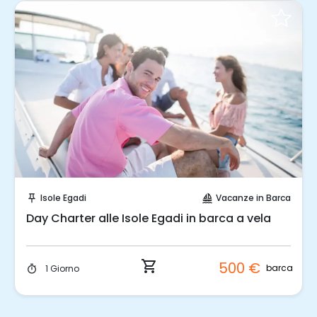
Prenota Subito!
Isole Egadi
Vacanze in Barca
push_pin
sailing
Day Charter alle Isole Egadi in barca a vela
shopping_cart
500 €
barca
1 Giorno
timer