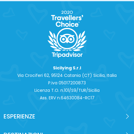
Sicilying S.r.l
Via Crociferi 62, 95124 Catania (CT) Sicilia, Italia
P.iva 0‍5017200873
Licenza T.O. n.101/S9/TUR/Sicilia
Ass. ERV n.64630084-RC17
ESPERIENZE