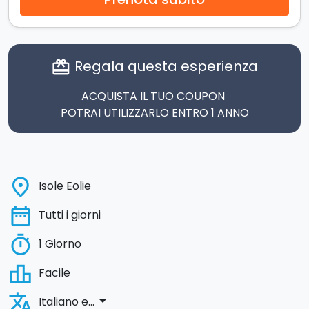
Regala questa esperienza
card_giftcard
ACQUISTA IL TUO COUPON
POTRAI UTILIZZARLO ENTRO 1 ANNO
place
Isole Eolie
date_range
Tutti i giorni
timer
1 Giorno
leaderboard
Facile
translate
arrow_drop_down
Italiano e...