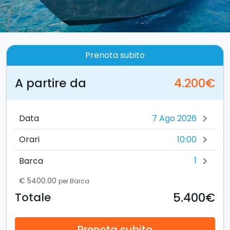
Prenota subito
A partire da
4.200€
Data
chevron_right
10:00
Orari
chevron_right
1
Barca
chevron_right
€ 5400.00
per Barca
5.400€
Totale
Prenota subito