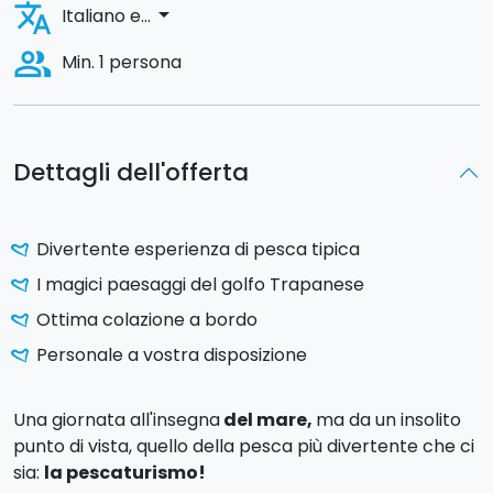
translate
arrow_drop_down
Italiano e...
people_alt
Min. 1 persona
Dettagli dell'offerta
Divertente esperienza di pesca tipica
I magici paesaggi del golfo Trapanese
Ottima colazione a bordo
Personale a vostra disposizione
Una giornata all'insegna
del mare,
ma da un insolito
punto di vista, quello della pesca più divertente che ci
sia:
la pescaturismo!