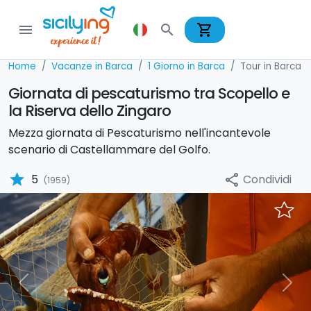
shopping_cart
menu
search
Home
Vacanze in Barca
1 Giorno in Barca
Tour in Barca
Giornata di pescaturismo tra Scopello e
la Riserva dello Zingaro
Mezza giornata di Pescaturismo nell'incantevole
scenario di Castellammare del Golfo.
star
Condividi
5
share
(1959)
Previous
Nex