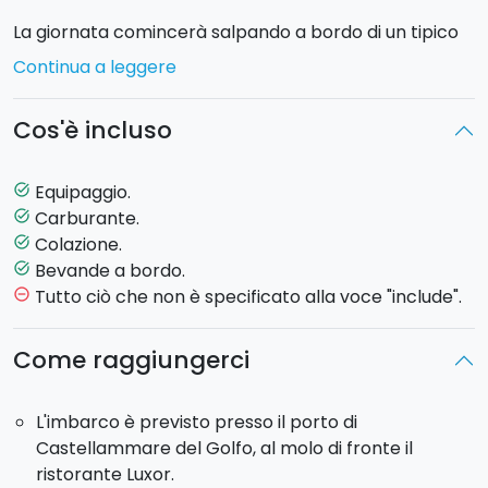
La giornata comincerà salpando a bordo di un tipico
peschereccio da
Castellammare del Golfo
alle
ore
Continua a leggere
10:00
con prima sosta bagno nelle splendide acque di
Scopello. Dopo un bagno rigenerante, comincerete
Cos'è incluso
l’attività di pesca, e qui potrete assistere o
partecipare attivamente alla
“salpata” e alla
“calata” delle reti
. In seguito, effettuerete una sosta
Equipaggio.
task_alt
alla
Riserva dello Zingaro
per un bagno. A bordo vi
Carburante.
task_alt
verrà offerta una gustosa colazione a base di
Colazione.
task_alt
cassatelle, accompagnate da bevande rinfrescanti.
Bevande a bordo.
task_alt
Infine godrete di una lenta e piacevole passeggiata di
Tutto ciò che non è specificato alla voce "include".
remove_circle_outline
rientro lungo la costa.
Come raggiungerci
Partenza:
10:00
Rientro:
14:00
L'imbarco è previsto presso il porto di
Soste bagno:
Scopello, Riserva dello Zingaro.
Castellammare del Golfo, al molo di fronte il
ristorante Luxor.