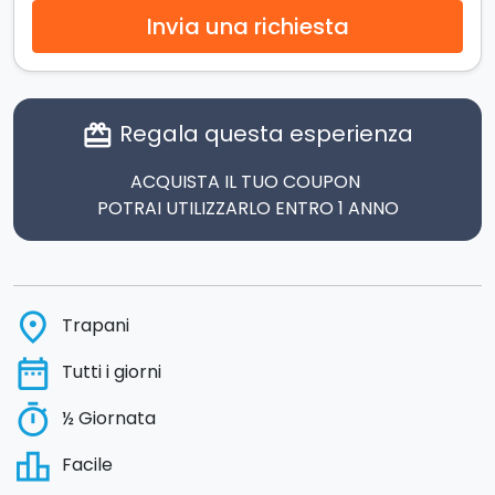
Invia una richiesta
Regala questa esperienza
card_giftcard
ACQUISTA IL TUO COUPON
POTRAI UTILIZZARLO ENTRO 1 ANNO
place
Trapani
date_range
Tutti i giorni
timer
½ Giornata
leaderboard
Facile