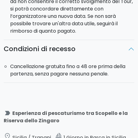
da non consentire il corretto svolgimento del Tour,
si potrà concordare direttamente con
l’organizzatore una nuova data. Se non sarà
possibile trovare un'altra data utile, seguirà il
rimborso di quanto pagato.
Condizioni di recesso
Cancellazione gratuita fino a 48 ore prima della
partenza, senza pagare nessuna penale.
label_important
Esperienza di pescaturismo tra Scopello e la
Riserva dello Zingaro
place
sailing
Sicilia / Trapani
1 Giorno in Barca in Sicilia