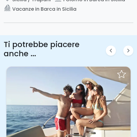
sailing
Vacanze in Barca in Sicilia
Ti potrebbe piacere
chevron_left
chevron_right
anche ...