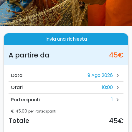
Invia una richiesta
A partire da
45€
Data
chevron_right
10:00
Orari
chevron_right
1
Partecipanti
chevron_right
€ 45.00
per Partecipanti
45€
Totale