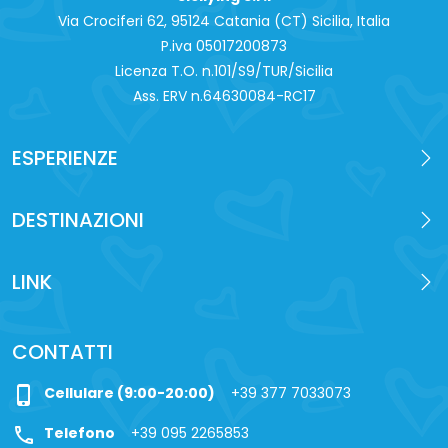
Via Crociferi 62, 95124 Catania (CT) Sicilia, Italia
P.iva 0‍5017200873
Licenza T.O. n.101/S9/TUR/Sicilia
Ass. ERV n.64630084-RC17
ESPERIENZE
DESTINAZIONI
LINK
CONTATTI
phone_iphone
Cellulare (9:00-20:00)
+39 377 7033073
call
Telefono
+39 095 2265853