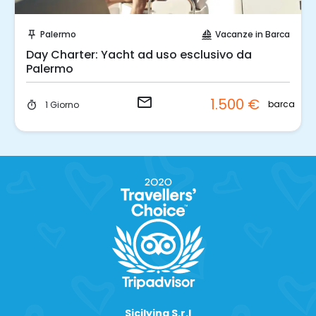
Invia una richiesta!
Palermo
Vacanze in Barca
push_pin
sailing
Day Charter: Yacht ad uso esclusivo da
Palermo
email
1.500 €
barca
1 Giorno
timer
Sicilying S.r.l