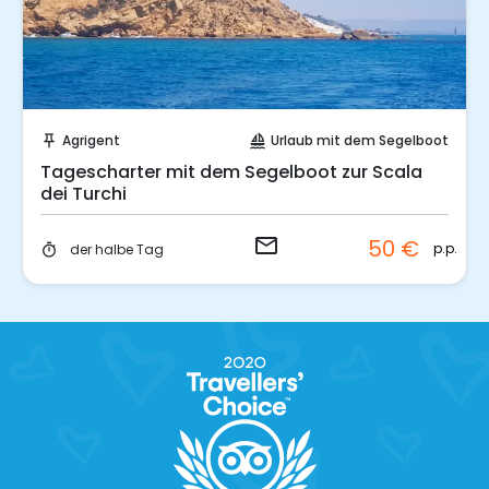
Sende eine Anfrage
Agrigent
Urlaub mit dem Segelboot
push_pin
sailing
Tagescharter mit dem Segelboot zur Scala
dei Turchi
email
50 €
p.p.
der halbe Tag
timer