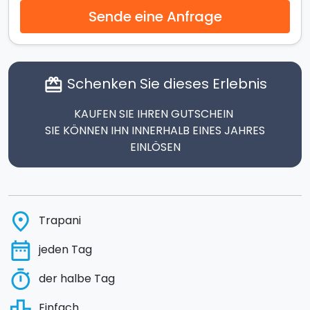
Sende eine Anfrage
Schenken Sie dieses Erlebnis
card_giftcard
KAUFEN SIE IHREN GUTSCHEIN
SIE KÖNNEN IHN INNERHALB EINES JAHRES
EINLÖSEN
place
Trapani
date_range
jeden Tag
timer
der halbe Tag
leaderboard
Einfach