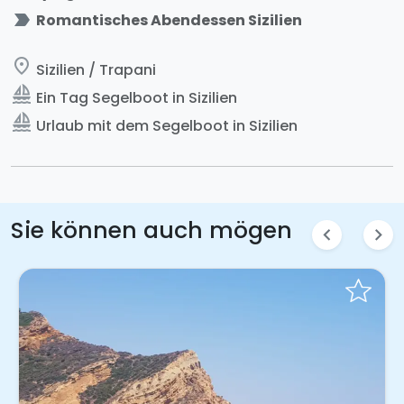
label_important
Romantisches Abendessen Sizilien
place
Sizilien / Trapani
sailing
Ein Tag Segelboot in Sizilien
sailing
Urlaub mit dem Segelboot in Sizilien
Sie können auch mögen
chevron_left
chevron_right