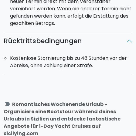
neuer Termin direkt mit dem Veranstalter
vereinbart werden. Wenn ein anderer Termin nicht
gefunden werden kann, erfolgt die Erstattung des
gezahlten Betrags.
Rücktrittsbedingungen
Kostenlose Stornierung bis zu 48 Stunden vor der
Abreise, ohne Zahlung einer Strafe.
label_important
Romantisches Wochenende Urlaub -
Organisiere eine Bootstour während deines
Urlaubs in Sizilien und entdecke fantastische
Angebote für 1-Day Yacht Cruises auf
sicilying.com