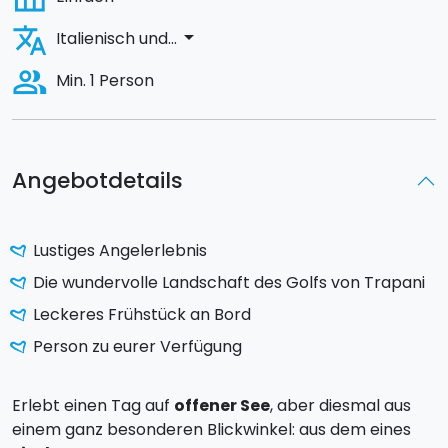
translate
arrow_drop_down
Italienisch und...
people_alt
Min. 1 Person
Angebotdetails
Lustiges Angelerlebnis
Die wundervolle Landschaft des Golfs von Trapani
Leckeres Frühstück an Bord
Person zu eurer Verfügung
Erlebt einen Tag auf
offener See
, aber diesmal aus
einem ganz besonderen Blickwinkel: aus dem eines