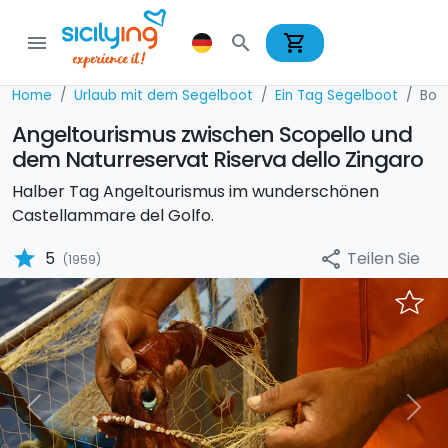
shopping_cart
menu
search
Home
Urlaub mit dem Segelboot
Ein Tag Segelboot
Boa
Angeltourismus zwischen Scopello und
dem Naturreservat Riserva dello Zingaro
Halber Tag Angeltourismus im wunderschönen
Castellammare del Golfo.
star
Teilen Sie
5
share
(1959)
Previous
Nex