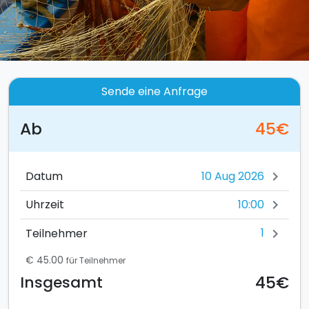
Sende eine Anfrage
Ab
45€
Datum
chevron_right
10:00
Uhrzeit
chevron_right
1
Teilnehmer
chevron_right
€ 45.00
für Teilnehmer
45€
Insgesamt