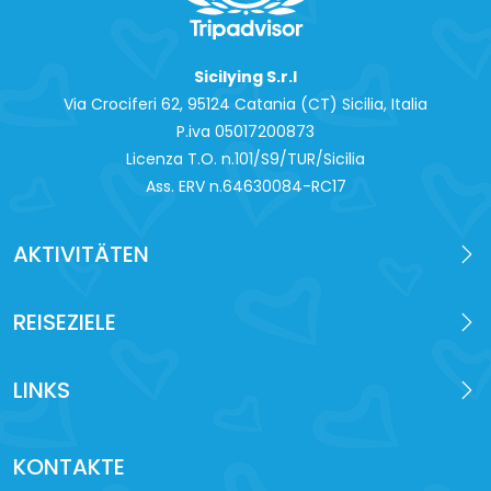
Sicilying S.r.l
Via Crociferi 62, 95124 Catania (CT) Sicilia, Italia
P.iva 0‍5017200873
Licenza T.O. n.101/S9/TUR/Sicilia
Ass. ERV n.64630084-RC17
AKTIVITÄTEN
REISEZIELE
LINKS
KONTAKTE