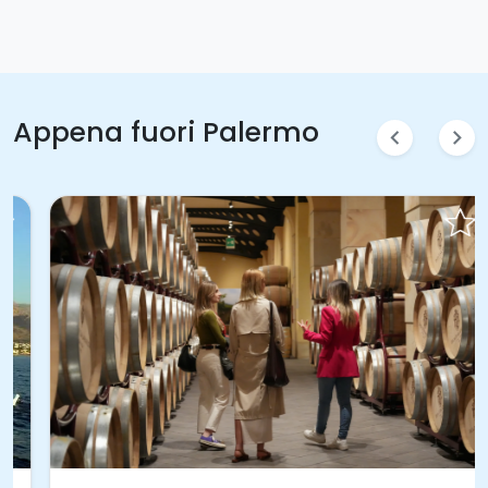
Appena fuori Palermo
chevron_left
chevron_right
Prenota Subito!