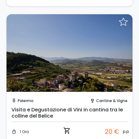
Prenota Subito!
Palermo
Cantine & Vigne
push_pin
wine_bar
Visita e Degustazione di Vini in cantina tra le
colline del Belice
shopping_cart
20 €
p.p.
1 Ora
timer