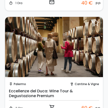
email
40 €
p.p.
1 Ora
timer
Prenota Subito!
Palermo
Cantine & Vigne
push_pin
wine_bar
Eccellenze del Duca: Wine Tour &
Degustazione Premium
shopping_cart
p.p.