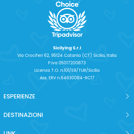
Sicilying S.r.l
Via Crociferi 62, 95124 Catania (CT) Sicilia, Italia
P.iva 0‍5017200873
Licenza T.O. n.101/S9/TUR/Sicilia
Ass. ERV n.64630084-RC17
ESPERIENZE
DESTINAZIONI
LINK