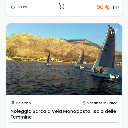
shopping_cart
60 €
p.p.
2 Ore
timer
Invia una richiesta!
Palermo
Vacanze in Barca
push_pin
sailing
Noleggio Barca a Vela Monoposto: Isola delle
Femmine