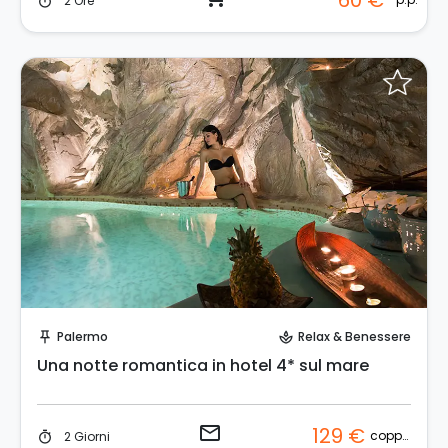
60 €
2 Ore
timer
Invia una richiesta!
Palermo
Relax & Benessere
push_pin
spa
Una notte romantica in hotel 4* sul mare
email
129 €
coppia
2 Giorni
timer