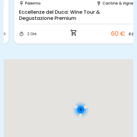
Palermo
Cantine & Vigne
push_pin
wine_bar
Eccellenze del Duca: Wine Tour &
Degustazione Premium
shopping_cart
60 €
p.p.
2 Ore
timer
6