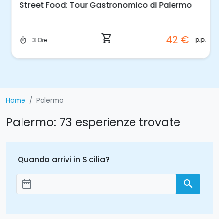
Street Food: Tour Gastronomico di Palermo
shopping_cart
42 €
p.p.
3 Ore
timer
Home
Palermo
Palermo: 73 esperienze trovate
Quando arrivi in Sicilia?
date_range
search
Aggiungi le date