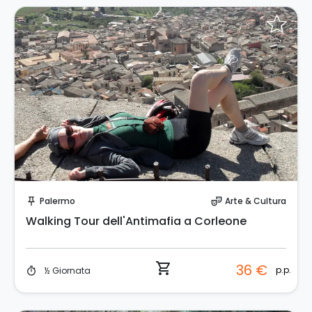
Prenota Subito!
Palermo
Arte & Cultura
push_pin
theater_comedy
Walking Tour dell'Antimafia a Corleone
shopping_cart
36 €
p.p.
½ Giornata
timer