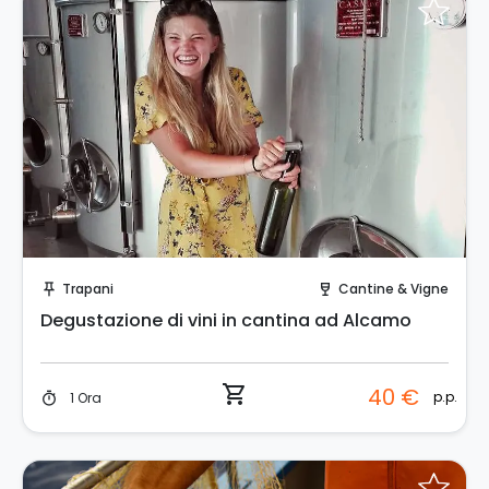
Prenota Subito!
Trapani
Cantine & Vigne
push_pin
wine_bar
Degustazione di vini in cantina ad Alcamo
shopping_cart
40 €
p.p.
1 Ora
timer