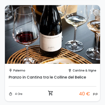
Prenota Subito!
Palermo
Cantine & Vigne
push_pin
wine_bar
Pranzo in Cantina tra le Colline del Belice
shopping_cart
40 €
p.p.
4 Ore
timer