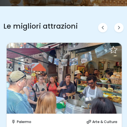
Le migliori attrazioni
chevron_left
chevron_right
Prenota Subito!
Palermo
Arte & Cultura
push_pin
theater_comedy