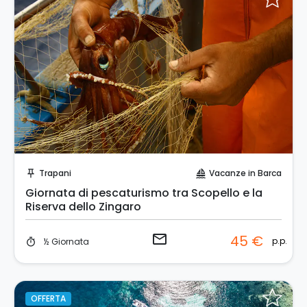
Invia una richiesta!
Trapani
Vacanze in Barca
push_pin
sailing
Giornata di pescaturismo tra Scopello e la
Riserva dello Zingaro
email
45 €
p.p.
½ Giornata
timer
OFFERTA