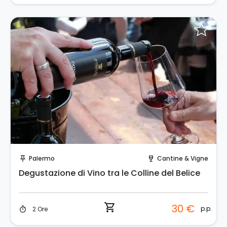
Prenota Subito!
Palermo
Cantine & Vigne
push_pin
wine_bar
Degustazione di Vino tra le Colline del Belice
shopping_cart
30 €
p.p.
2 Ore
timer