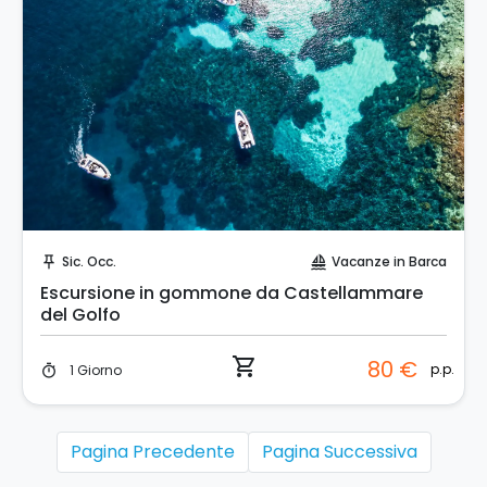
Prenota Subito!
Sic. Occ.
Vacanze in Barca
push_pin
sailing
Escursione in gommone da Castellammare
del Golfo
shopping_cart
80 €
p.p.
1 Giorno
timer
Pagina Precedente
Pagina Successiva