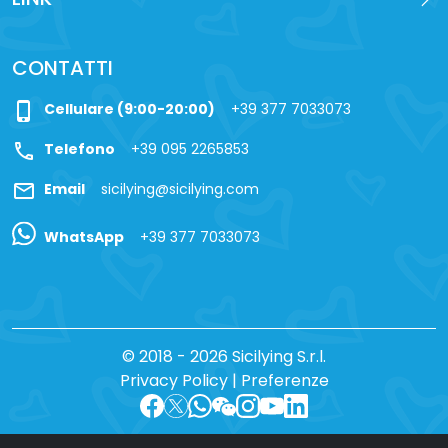
CONTATTI
phone_iphone
Cellulare (9:00-20:00)
+39 377 7033073
call
Telefono
+39 095 2265853
mail
Email
sicilying@sicilying.com
WhatsApp
+39 377 7033073
© 2018 - 2026 Sicilying S.r.l.
Privacy Policy
|
Preferenze