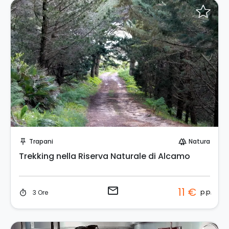
Invia una richiesta!
Trapani
Natura
push_pin
forest
Trekking nella Riserva Naturale di Alcamo
email
11 €
p.p.
3 Ore
timer