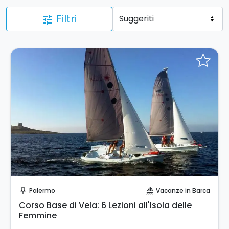
Filtri
tune
Prenota Subito!
Palermo
Vacanze in Barca
push_pin
sailing
Corso Base di Vela: 6 Lezioni all'Isola delle
Femmine