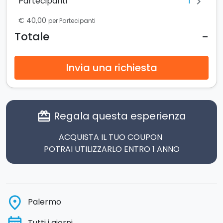
1
Partecipanti
chevron_right
€ 40,00
per Partecipanti
-
Totale
Invia una richiesta
Regala questa esperienza
card_giftcard
ACQUISTA IL TUO COUPON
POTRAI UTILIZZARLO ENTRO 1 ANNO
place
Palermo
Tutti i giorni