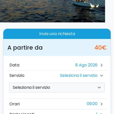
Invia una richiesta
A partire da
40€
Data
chevron_right
Seleziona il servizio
Servizio
chevron_right
09:00
Orari
chevron_right