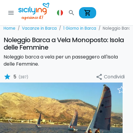
shopping_cart
menu
search
Home
Vacanze in Barca
1 Giorno in Barca
Noleggio Barca
Noleggio Barca a Vela Monoposto: Isola
delle Femmine
Noleggio barca a vela per un passeggero all'Isola
delle Femmine.
star
Condividi
5
share
(387)
Previous
Nex