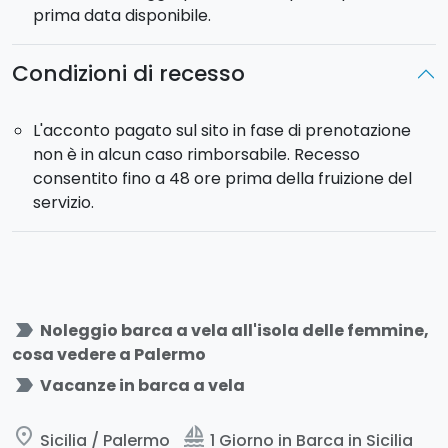
prima data disponibile.
Condizioni di recesso
L'acconto pagato sul sito in fase di prenotazione
non è in alcun caso rimborsabile. Recesso
consentito fino a 48 ore prima della fruizione del
servizio.
label_important
Noleggio barca a vela all'isola delle femmine,
cosa vedere a Palermo
label_important
Vacanze in barca a vela
place
sailing
Sicilia / Palermo
1 Giorno in Barca in Sicilia