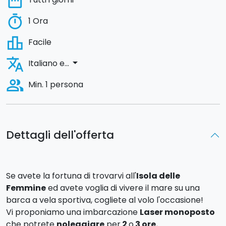
date_range
timer
1 Ora
leaderboard
Facile
translate
arrow_drop_down
Italiano e...
people_alt
Min. 1 persona
Dettagli dell'offerta
Se avete la fortuna di trovarvi all'
Isola delle
Femmine
ed avete voglia di vivere il mare su una
barca a vela sportiva, cogliete al volo l'occasione!
Vi proponiamo una imbarcazione
Laser monoposto
che potrete
noleggiare
per
2
o
3 ore.