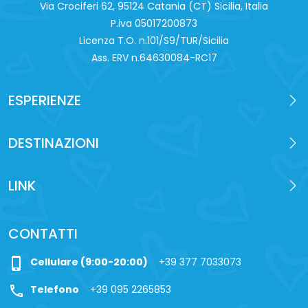
Via Crociferi 62, 95124 Catania (CT) Sicilia, Italia
P.iva 0‍5017200873
Licenza T.O. n.101/S9/TUR/Sicilia
Ass. ERV n.64630084-RC17
ESPERIENZE
DESTINAZIONI
LINK
CONTATTI
phone_iphone
Cellulare (9:00-20:00)
+39 377 7033073
call
Telefono
+39 095 2265853