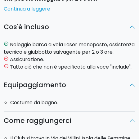
Continua a leggere
Lasciatevi cullare dalle onde e a poca distanza
troverete scorci naturalistici meravigliosi: potrete
Cos'è incluso
circumnavigare e visitare l'Isola delle Femmine o
proseguire verso est ed ammirare la costa della
Riserva naturale Capo Gallo
.
Noleggio barca a vela Laser monoposto, assistenza
task_alt
tecnica e giubbotto salvagente per 2 o 3 ore.
Assicurazione.
remove_circle_outline
Tutto ciò che non è specificato alla voce "include".
remove_circle_outline
Equipaggiamento
Costume da bagno.
Come raggiungerci
Il Club si trova in Via dei Villini, Isola delle Femmine