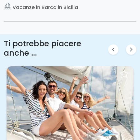
sailing
Vacanze in Barca in Sicilia
Ti potrebbe piacere
chevron_left
chevron_right
anche ...