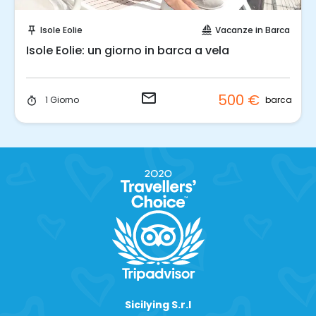
Invia una richiesta!
Isole Eolie
Vacanze in Barca
push_pin
sailing
Isole Eolie: un giorno in barca a vela
email
500 €
barca
1 Giorno
timer
Sicilying S.r.l