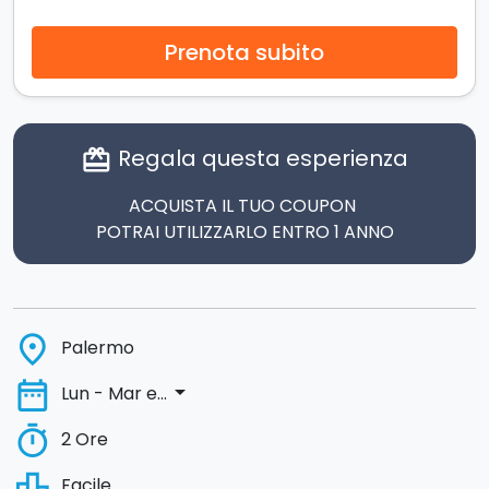
Prenota subito
Regala questa esperienza
card_giftcard
ACQUISTA IL TUO COUPON
POTRAI UTILIZZARLO ENTRO 1 ANNO
place
Palermo
date_range
arrow_drop_down
Lun - Mar e...
timer
2 Ore
leaderboard
Facile