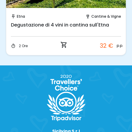
Prenota Subito!
Etna
Cantine & Vigne
push_pin
wine_bar
Degustazione di 4 vini in cantina sull'Etna
shopping_cart
32 €
p.p.
2 Ore
timer
Sicilying S.r.l