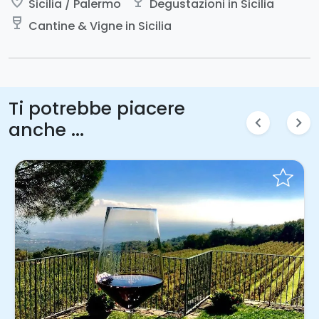
place
wine_bar
Sicilia / Palermo
Degustazioni in Sicilia
wine_bar
Cantine & Vigne in Sicilia
Ti potrebbe piacere
chevron_left
chevron_right
anche ...