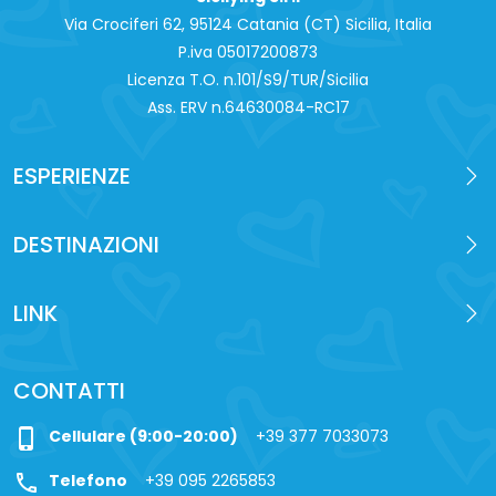
Via Crociferi 62, 95124 Catania (CT) Sicilia, Italia
P.iva 0‍5017200873
Licenza T.O. n.101/S9/TUR/Sicilia
Ass. ERV n.64630084-RC17
ESPERIENZE
DESTINAZIONI
LINK
CONTATTI
phone_iphone
Cellulare (9:00-20:00)
+39 377 7033073
call
Telefono
+39 095 2265853