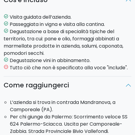
Sarete guidati alla
visita dei vigneti
e della
cantina
di vinificazione. Durante la visita i proprietari vi
illustreranno, oltre alla storia della famiglia e
Visita guidata dell’azienda.
task_alt
dell’azienda, le
tecniche di coltivazione
e i processi
Passeggiata in vigna e visita alla cantina.
task_alt
produttivi.
Degustazione a base di specialità tipiche del
task_alt
Infine, potrete godervi la
Degustazione di tutti i vini
territorio, tra cui: pane e olio, formaggi abbinati a
prodotti
, in abbinamento a
specialità
marmellate prodotte in azienda, salumi, caponata,
gastronomiche del territorio
, tra cui ad esempio,
pomodori secchi.
pane e olio locale, formaggi abbinati a marmellate
Degustazione vini in abbinamento.
task_alt
prodotte in azienda, salumi, caponata, pomodori
Tutto ciò che non è specificato alla voce "include".
remove_circle_outline
secchi, olive.
Come raggiungerci
L’azienda si trova in contrada Mandranova, a
Camporeale (PA).
Per chi giunge da Palermo: Scorrimento veloce SS
624 Palermo-Sciacca. Uscita per Camporeale-
Zabbia. Strada Provinciale Bivio Vallefondi.