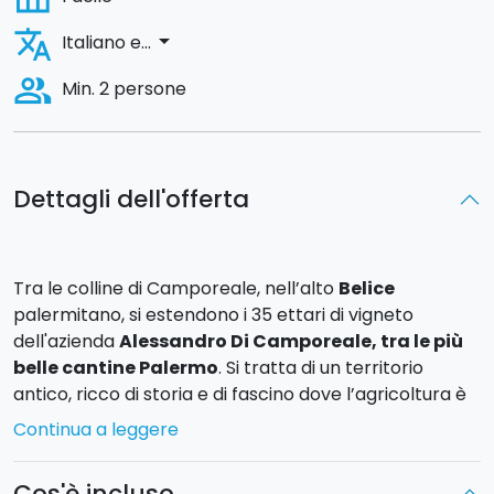
translate
arrow_drop_down
Italiano e...
people_alt
Min. 2 persone
Dettagli dell'offerta
Tra le colline di Camporeale, nell’alto
Belice
palermitano, si estendono i 35 ettari di vigneto
dell'azienda
Alessandro Di Camporeale, tra le più
belle cantine Palermo
. Si tratta di un territorio
antico, ricco di storia e di fascino dove l’agricoltura è
sempre stata l’attività prevalente, e le condizioni
Continua a leggere
pedo-climatiche lo hanno reso un luogo ideale per la
coltura della vite.
Cos'è incluso