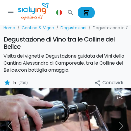
shopping_cart
menu
search
Home
Cantine & Vigne
Degustazioni
Degustazione in Ca
Degustazione di Vino tra le Colline del
Belice
Visita dei vigneti e Degustazione guidata dei Vini della
Cantina Alessandro di Camporeale, tra le Colline del
Belice,con bottiglia omaggio.
star
Condividi
5
share
(730)
Previous
Nex