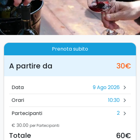
Prenota subito
A partire da
30€
Data
chevron_right
10:30
Orari
chevron_right
2
Partecipanti
chevron_right
€ 30.00
per Partecipanti
60€
Totale