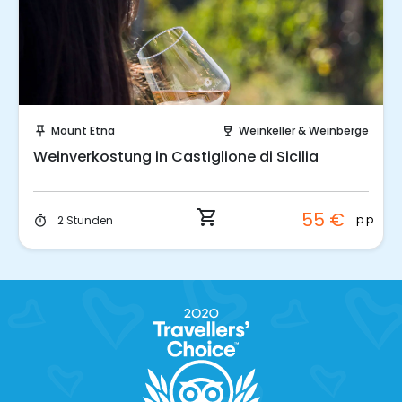
Sofort buchen!
Mount Etna
Weinkeller & Weinberge
push_pin
wine_bar
Weinverkostung in Castiglione di Sicilia
shopping_cart
55 €
p.p.
2 Stunden
timer