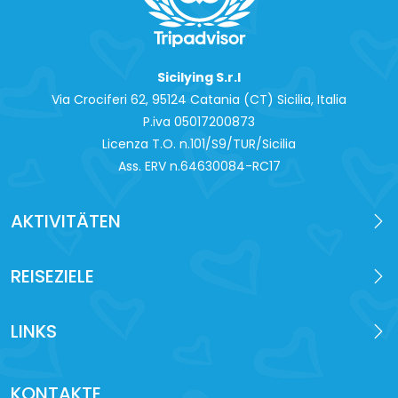
Sicilying S.r.l
Via Crociferi 62, 95124 Catania (CT) Sicilia, Italia
P.iva 0‍5017200873
Licenza T.O. n.101/S9/TUR/Sicilia
Ass. ERV n.64630084-RC17
AKTIVITÄTEN
REISEZIELE
LINKS
KONTAKTE