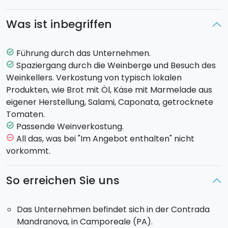
dominierenden Aktivitäten war, was auch auf die
Klimakonditionen zurückzuführen ist, die diesen Ort zu
Was ist inbegriffen
einem idealen für den Weinanbau machen.
Ihr werdet durch die Weinberge geführt sowie durch
den
antiken Keller
der Weinherstellung.
Führung durch das Unternehmen.
task_alt
Während der Besichtigung werden euch die
Spaziergang durch die Weinberge und Besuch des
task_alt
Eigentümer über die Geschichte der Familie und des
Weinkellers. Verkostung von typisch lokalen
Unternehmens erzählen, als auch über die
Produkten, wie Brot mit Öl, Käse mit Marmelade aus
Techniken der Kultivierung
und die
eigener Herstellung, Salami, Caponata, getrocknete
Produktionsvorgänge.
Tomaten.
Zum Schluss könnt ihr euch auf eine
Verkostung
Passende Weinverkostung.
task_alt
aller dort hergestellten Weine
freuen zusammen,
All das, was bei "Im Angebot enthalten" nicht
remove_circle_outline
mit
Spezialitäten des Territoriums
, wie etwa Brot
vorkommt.
und Öl, Käse mit Marmelade aus eigener Herstellung,
Salami, Caponata, getrocknete Tomaten, Oliven.
So erreichen Sie uns
Das Unternehmen befindet sich in der Contrada
Mandranova, in Camporeale (PA).