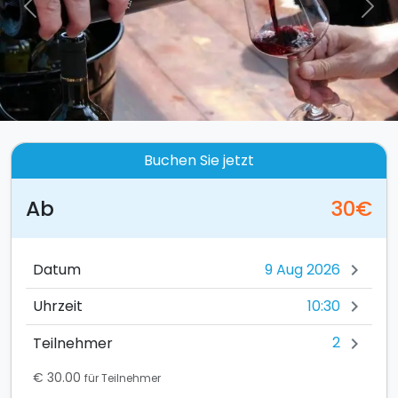
Previous
Nex
Buchen Sie jetzt
Ab
30€
Datum
chevron_right
10:30
Uhrzeit
chevron_right
2
Teilnehmer
chevron_right
€ 30.00
für Teilnehmer