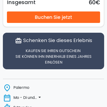
60€
Insgesamt
Buchen Sie jetzt
Schenken Sie dieses Erlebnis
card_giftcard
KAUFEN SIE IHREN GUTSCHEIN
SIE KÖNNEN IHN INNERHALB EINES JAHRES
EINLÖSEN
place
Palermo
date_range
arrow_drop_down
Mo - Di und...