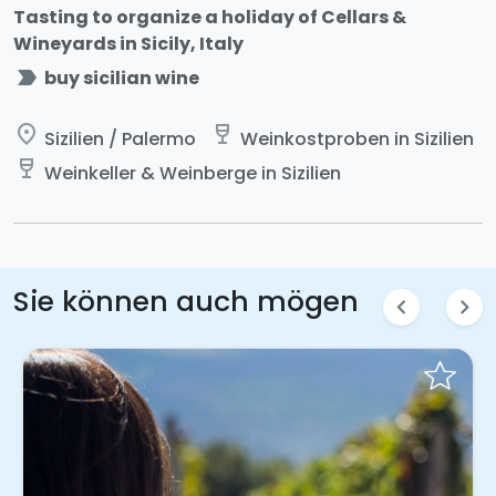
Tasting to organize a holiday of Cellars &
Wineyards in Sicily, Italy
label_important
buy sicilian wine
place
wine_bar
Sizilien / Palermo
Weinkostproben in Sizilien
wine_bar
Weinkeller & Weinberge in Sizilien
Sie können auch mögen
chevron_left
chevron_right