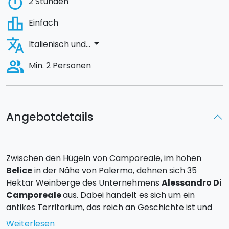
timer
2 Stunden
leaderboard
Einfach
translate
arrow_drop_down
Italienisch und...
people_alt
Min. 2 Personen
Angebotdetails
Zwischen den Hügeln von Camporeale, im hohen
Belice
in der Nähe von Palermo, dehnen sich 35
Hektar Weinberge des Unternehmens
Alessandro Di
Camporeale
aus. Dabei handelt es sich um ein
antikes Territorium, das reich an Geschichte ist und
auf dem die Landwirtschaft immer eine der
Weiterlesen