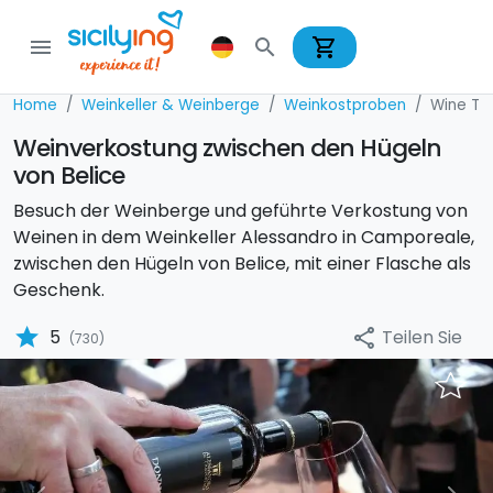
shopping_cart
menu
search
Home
Weinkeller & Weinberge
Weinkostproben
Wine Tas
Weinverkostung zwischen den Hügeln
von Belice
Besuch der Weinberge und geführte Verkostung von
Weinen in dem Weinkeller Alessandro in Camporeale,
zwischen den Hügeln von Belice, mit einer Flasche als
Geschenk.
star
Teilen Sie
5
share
(730)