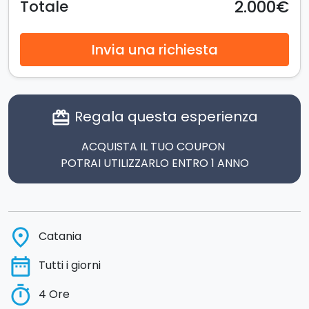
2.000€
Totale
Invia una richiesta
Regala questa esperienza
card_giftcard
ACQUISTA IL TUO COUPON
POTRAI UTILIZZARLO ENTRO 1 ANNO
place
Catania
date_range
Tutti i giorni
timer
4 Ore