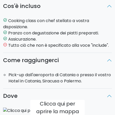
Al termine della lezione di cucina, seguirà il
pranzo
Cos'è incluso
durante il quale
degusterete tutti i piatti
preparati
con lo Chef. Un'occasione unica per imparare i segreti
dei migliori rappresentanti della cucina siciliana e
Cooking class con chef stellato a vostra
task_alt
deliziare i propri sensi.
disposizione.
Pranzo con degustazione dei piatti preparati.
task_alt
La
cooking class
può essere vissuta come
Assicurazione.
task_alt
un'
attività competitiva
che vedrà i partecipanti
Tutto ciò che non è specificato alla voce "include".
remove_circle_outline
riuniti in squadre e contendersi il titolo di miglior team,
oppure svolgersi come attività ludica non
Come raggiungerci
competitiva.
Pick-up dall'aeroporto di Catania o presso il vostro
HIGHLIGHTS
Hotel in Catania, Siracusa o Palermo.
- Location: Catania, Palermo, Siracusa e Ragusa
- Cooking Class con Chef stellato Michelin
- Imparate a cucinare piatti della tradizione siciliana
Dove
dai migliori chef stellati Michelin
Clicca qui per
aprire la mappa