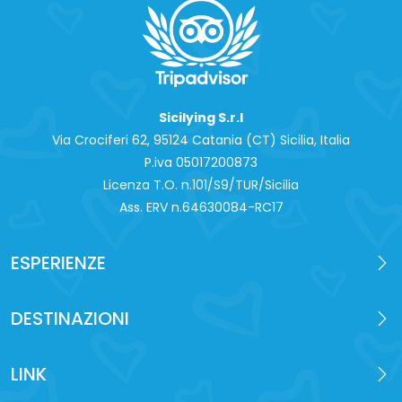
Sicilying S.r.l
Via Crociferi 62, 95124 Catania (CT) Sicilia, Italia
P.iva 0‍5017200873
Licenza T.O. n.101/S9/TUR/Sicilia
Ass. ERV n.64630084-RC17
ESPERIENZE
DESTINAZIONI
LINK