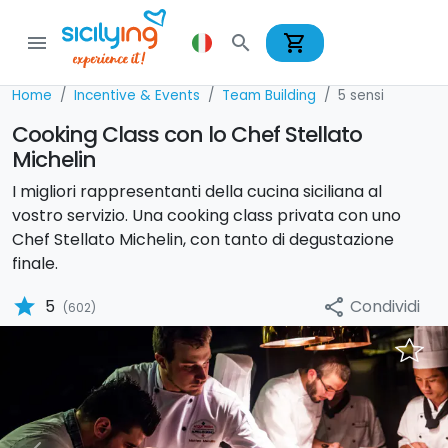
shopping_cart
menu
search
Home
Incentive & Events
Team Building
5 sensi
Cooking Class con lo Chef Stellato
Michelin
I migliori rappresentanti della cucina siciliana al
vostro servizio. Una cooking class privata con uno
Chef Stellato Michelin, con tanto di degustazione
finale.
star
Condividi
5
share
(602)