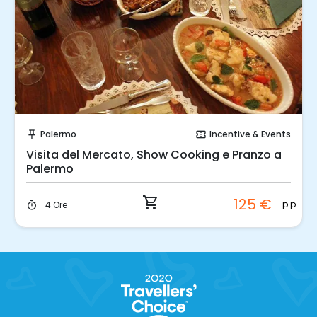
Prenota Subito!
Palermo
Incentive & Events
push_pin
confirmation_number
Visita del Mercato, Show Cooking e Pranzo a
Palermo
shopping_cart
125 €
p.p.
4 Ore
timer