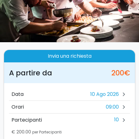
Previous
Nex
Invia una richiesta
A partire da
200€
Data
chevron_right
09:00
Orari
chevron_right
10
Partecipanti
chevron_right
€ 200.00
per Partecipanti