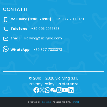
CONTATTI
phone_iphone
Cellulare (9:00-20:00)
+39 377 7033073
call
Telefono
+39 095 2265853
mail
Email
sicilying@sicilying.com
WhatsApp
+39 377 7033073
© 2018 - 2026 Sicilying S.r.l.
Privacy Policy
|
Preferenze
Created by :
Sicilying
|
Paradigma S.P.A.
|
SFWEB