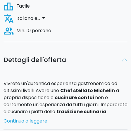
leaderboard
Facile
translate
arrow_drop_down
Italiano e...
people_alt
Min. 10 persone
Dettagli dell'offerta
Vivrete un'autentica esperienza gastronomica ad
altissimi livelli. Avere uno
Chef stellato Michelin
a
propria disposizione e
cucinare con lui
non è
certamente un'esperienza da tutti i giorni. Imparerete
a cucinare i piatti della
tradizione culinaria
siciliana classica
ed in chiave
rivisitata
.
Continua a leggere