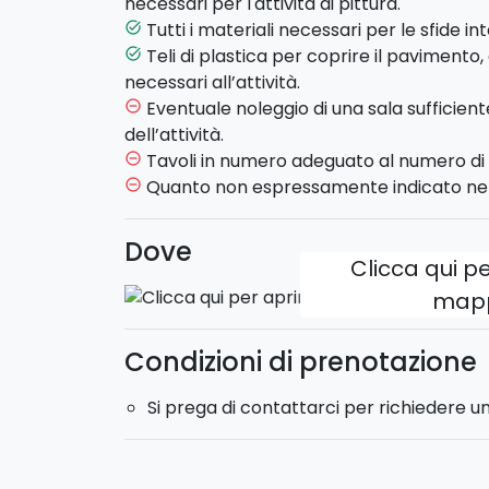
necessari per l'attività di pittura.
Tutti i materiali necessari per le sfide i
task_alt
Lavorate all’unisono, svelate il talento di 
Teli di plastica per coprire il pavimento, e
task_alt
capolavoro collettivo! Ogni attività è proge
necessari all’attività.
squadra, comunicazione e leadership
.
Eventuale noleggio di una sala sufficie
remove_circle_outline
dell’attività.
Si prega di contattarci per richiedere un p
Tavoli in numero adeguato al numero di 
remove_circle_outline
Quanto non espressamente indicato nel
remove_circle_outline
Dove
Clicca qui pe
map
Condizioni di prenotazione
Si prega di contattarci per richiedere u