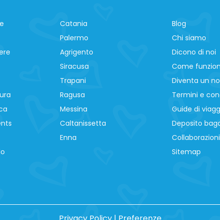
ne
Catania
Blog
Palermo
Chi siamo
ere
Agrigento
Dicono di noi
Siracusa
Come funzio
Trapani
Diventa un no
ura
Ragusa
Termini e cond
ca
Messina
Guide di viagg
ents
Caltanissetta
Deposito baga
Enna
Collaborazioni
lo
Sitemap
Privacy Policy
|
Preferenze