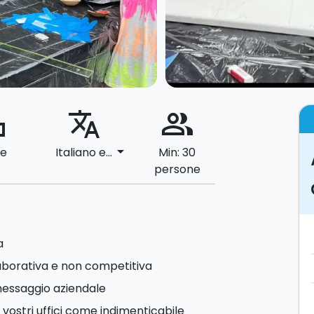
ard
translate
people_alt
arrow_drop_down
le
Italiano e...
Min: 30
persone
a
laborativa e non competitiva
 messaggio aziendale
 vostri uffici come indimenticabile