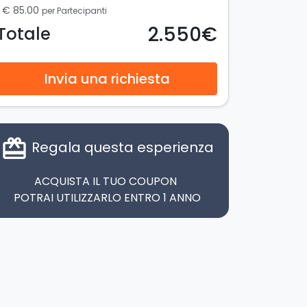
€ 85.00
per Partecipanti
2.550€
Totale
Invia una richiesta
card_giftcard
Regala questa esperienza
ACQUISTA IL TUO COUPON
POTRAI UTILIZZARLO ENTRO 1 ANNO