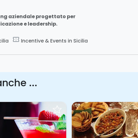
ing aziendale progettato per
icazione e leadership.
confirmation_number
ilia
Incentive & Events in Sicilia
nche ...