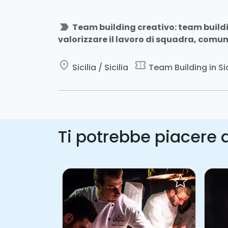
label_important
Team building creativo: team build
valorizzare il lavoro di squadra, comun
place
confirmation_number
Sicilia / Sicilia
Team Building in Sic
Ti potrebbe piacere a