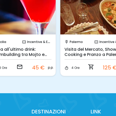
Invia una richiesta!
Prenota Subito!
cilia
Incentive & Events
Palermo
Incentive & Ev
confirmation_number
push_pin
confirmation_number
a all'ultimo drink:
Visita del Mercato, Sho
mbuilding tra Mojto e
Cooking e Pranzo a Pal
 Tonic
email
shopping_cart
45 €
125 
p.p.
3 Ore
4 Ore
timer
DESTINAZIONI
LINK