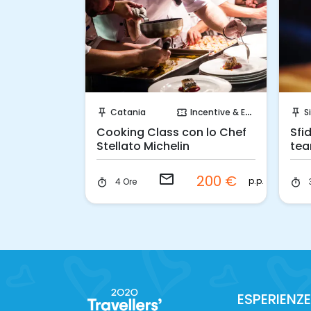
hiesta!
Invia una richiesta!
ncentive & Events
Catania
Incentive & Events
Si
push_pin
confirmation_number
push_pin
rno:
Cooking Class con lo Chef
Sfid
eativo
Stellato Michelin
tea
Gin
email
75 €
200 €
p.p.
p.p.
4 Ore
timer
timer
ESPERIENZE