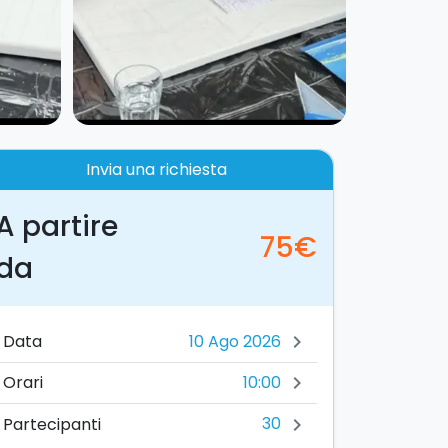
Invia una richiesta
A partire
75€
da
Data
chevron_right
10:00
Orari
chevron_right
30
Partecipanti
chevron_right