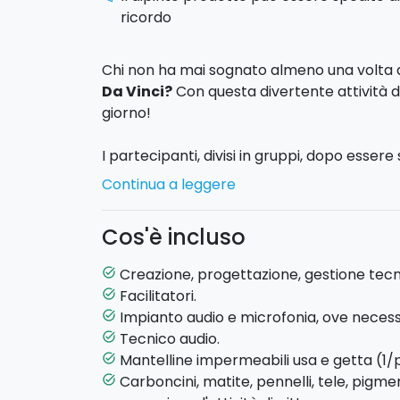
ricordo
Chi non ha mai sognato almeno una volta 
Da Vinci?
Con questa divertente attività d
giorno!
I partecipanti, divisi in gruppi, dopo essere 
di professione, avranno a disposizione una
Continua a leggere
riprodurre un
singolo dipinto
diverso da tu
polvere proprio come faceva Leonardo, dovr
Cos'è incluso
delle prove su carta e infine produrre il p
Creazione, progettazione, gestione tecn
task_alt
Alcune
sfide
permetteranno a chi le vincer
Facilitatori.
task_alt
aggiuntivi, in una maniera divertente e grat
Impianto audio e microfonia, ove necess
task_alt
Tecnico audio.
task_alt
Infine, tutte le tele si uniranno per formare
Mantelline impermeabili usa e getta (1/
task_alt
"pixel painting"
, sia essa il logo aziendale
Carboncini, matite, pennelli, tele, pigmenti
task_alt
un quadro del tutto originale.