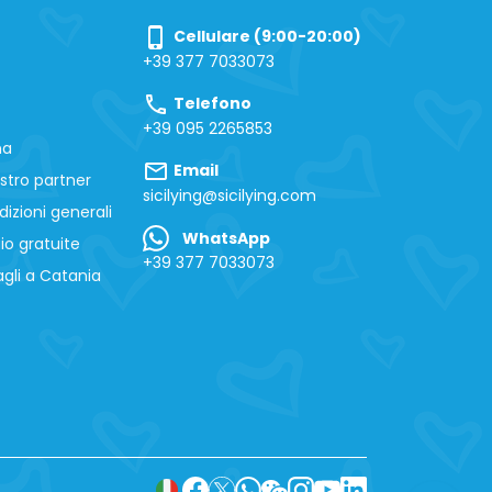
phone_iphone
Cellulare (9:00-20:00)
+39 377 7033073
call
Telefono
+39 095 2265853
na
mail
Email
stro partner
sicilying@sicilying.com
izioni generali
WhatsApp
io gratuite
+39 377 7033073
gli a Catania