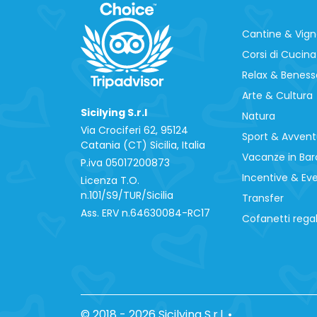
Cantine & Vig
Corsi di Cucina
Relax & Beness
Arte & Cultura
Sicilying S.r.l
Natura
Via Crociferi 62, 95124
Sport & Avvent
Catania (CT) Sicilia, Italia
Vacanze in Bar
P.iva 0‍5017200873
Incentive & Ev
Licenza T.O.
n.101/S9/TUR/Sicilia
Transfer
Ass. ERV n.64630084-RC17
Cofanetti rega
© 2018 - 2026 Sicilying S.r.l.
•