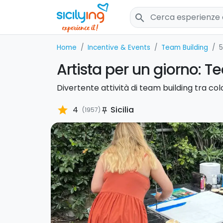
search
Home
Incentive & Events
Team Building
5
Artista per un giorno: 
Divertente attività di team building tra col
star
4
Sicilia
(1957)
push_pin