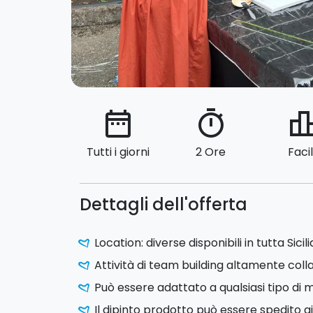
date_range
timer
leaderbo
Tutti i giorni
2 Ore
Faci
Dettagli dell'offerta
Location: diverse disponibili in tutta Sicili
Attività di team building altamente col
Può essere adattato a qualsiasi tipo di
Il dipinto prodotto può essere spedito ai