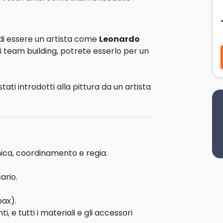
di essere un artista come
Leonardo
i team building, potrete esserlo per un
stati introdotti alla pittura da un artista
 tela su cui dovranno lavorare per
tti gli altri. Partendo dai
pigmenti
in
anno mescolarli, creare i colori, fare
roprio capolavoro!
ica, coordinamento e regia.
à di avere accesso a materiali
ificante.
ario.
 un’unica opera d’arte collettiva in stile
pax).
, un dipinto celebre in tutto il mondo, o
, e tutti i materiali e gli accessori