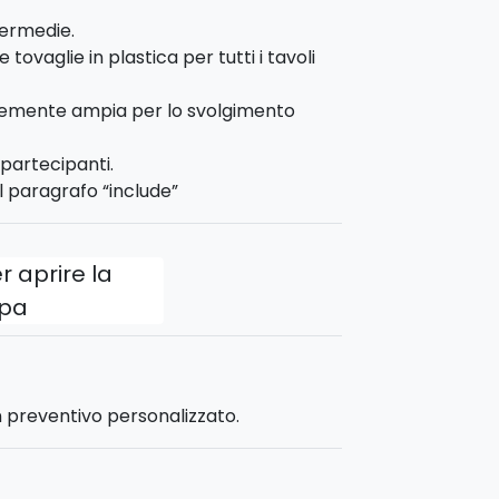
ntermedie.
ciascuno, e producete uno straordinario
 tovaglie in plastica per tutti i tavoli
ttata per valorizzare il
lavoro di
ntemente ampia per lo svolgimento
reventivo personalizzato.
partecipanti.
 paragrafo “include”
r aprire la
pa
n preventivo personalizzato.