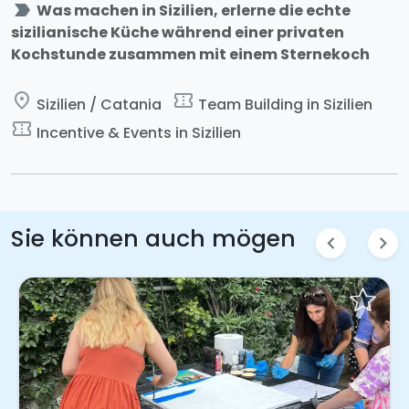
label_important
Was machen in Sizilien, erlerne die echte
sizilianische Küche während einer privaten
Kochstunde zusammen mit einem Sternekoch
place
confirmation_number
Sizilien / Catania
Team Building in Sizilien
confirmation_number
Incentive & Events in Sizilien
Sie können auch mögen
chevron_left
chevron_right