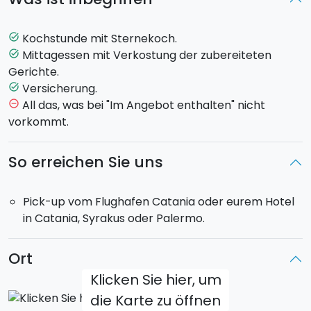
währenddessen ihr die mit dem Chef zubereiteten
Gerichte
verkosten
werdet. Das ist die einmalige
Gelegenheit, um direkt von den besten Köchen und
Kochstunde mit Sternekoch.
task_alt
Vertretern der sizilianischen Küche zu lernen.
Mittagessen mit Verkostung der zubereiteten
task_alt
Gerichte.
Die
Kochstunde
kann - muss aber nicht - so
Versicherung.
task_alt
gestaltet werden, dass die Teilnehmer
in Gruppen
All das, was bei "Im Angebot enthalten" nicht
remove_circle_outline
um den Preis des besten Teams antreten. Sie kann
vorkommt.
aber auch normal und nicht kompetitiv durchgeführt
werden.
So erreichen Sie uns
HIGHLIGHTS
Pick-up vom Flughafen Catania oder eurem Hotel
- Location: Catania, Palermo, Syracus und Ragusa
in Catania, Syrakus oder Palermo.
- Kochkurs mit einem Sternekoch Michelin
- Lernt die Zubereitung traditionell sizilianischer
Gerichte von einem Chefkoch ausgezeichnet von
Ort
Michelin
Klicken Sie hier, um
die Karte zu öffnen