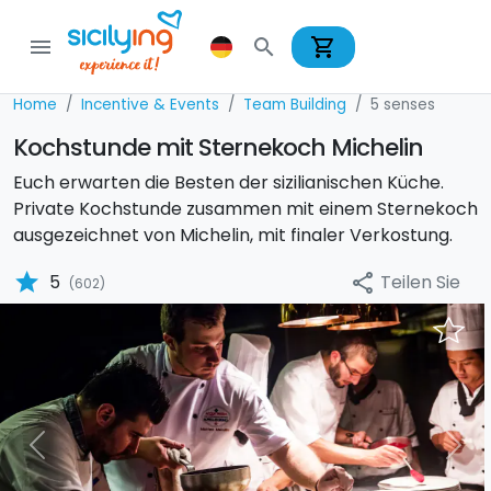
shopping_cart
menu
search
Home
Incentive & Events
Team Building
5 senses
Kochstunde mit Sternekoch Michelin
Euch erwarten die Besten der sizilianischen Küche.
Private Kochstunde zusammen mit einem Sternekoch
ausgezeichnet von Michelin, mit finaler Verkostung.
star
Teilen Sie
5
share
(602)
Previous
Nex