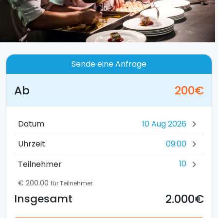
Sende eine Anfrage
Ab
200€
Datum
chevron_right
09:00
Uhrzeit
chevron_right
10
Teilnehmer
chevron_right
€ 200.00
für Teilnehmer
2.000€
Insgesamt