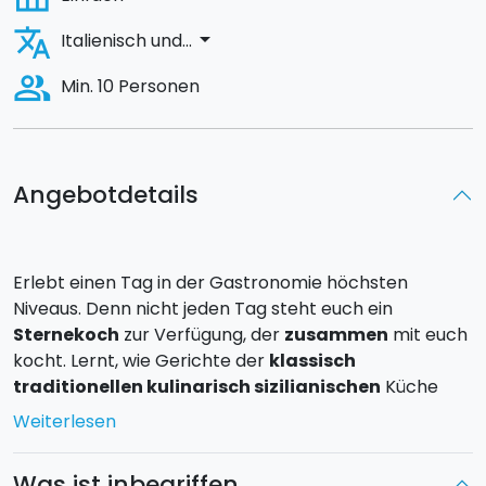
translate
arrow_drop_down
Italienisch und...
people_alt
Min. 10 Personen
Angebotdetails
Erlebt einen Tag in der Gastronomie höchsten
Niveaus. Denn nicht jeden Tag steht euch ein
Sternekoch
zur Verfügung, der
zusammen
mit euch
kocht. Lernt, wie Gerichte der
klassisch
traditionellen kulinarisch sizilianischen
Küche
zubereitet werden.
Weiterlesen
Am Ende des Kurses folgt das
Mittagessen
,
Was ist inbegriffen