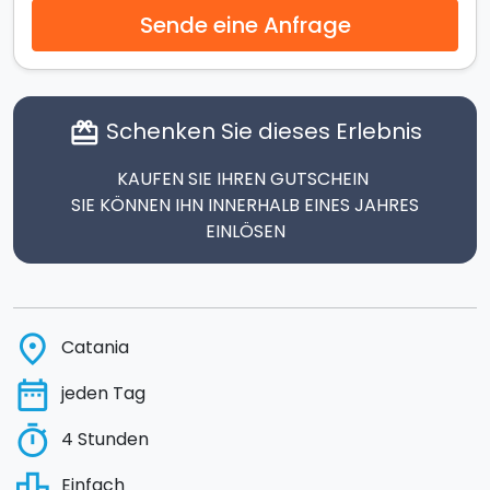
Sende eine Anfrage
Schenken Sie dieses Erlebnis
card_giftcard
KAUFEN SIE IHREN GUTSCHEIN
SIE KÖNNEN IHN INNERHALB EINES JAHRES
EINLÖSEN
place
Catania
date_range
jeden Tag
timer
4 Stunden
leaderboard
Einfach