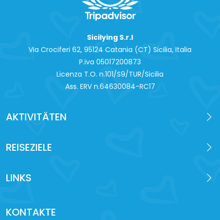
Sicilying S.r.l
Via Crociferi 62, 95124 Catania (CT) Sicilia, Italia
P.iva 0‍5017200873
Licenza T.O. n.101/S9/TUR/Sicilia
Ass. ERV n.64630084-RC17
AKTIVITÄTEN
REISEZIELE
LINKS
KONTAKTE