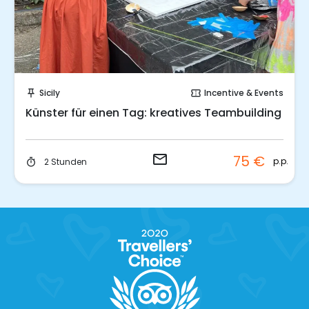
Sende eine Anfrage
Sicily
Incentive & Events
push_pin
confirmation_number
Künster für einen Tag: kreatives Teambuilding
email
75 €
p.p.
2 Stunden
timer