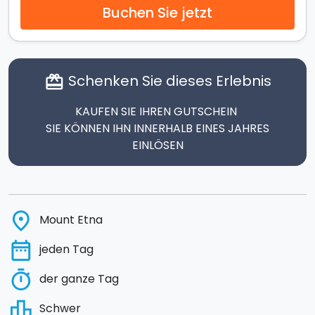
Buchen Sie jetzt
Schenken Sie dieses Erlebnis
card_giftcard
KAUFEN SIE IHREN GUTSCHEIN
SIE KÖNNEN IHN INNERHALB EINES JAHRES
EINLÖSEN
place
Mount Etna
date_range
jeden Tag
timer
der ganze Tag
leaderboard
Schwer