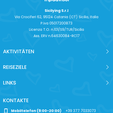
Sicilying S.r.l
Via Crociferi 62, 95124 Catania (CT) Sicilia, Italia
P.iva 0‍5017200873
Licenza T.O. n.101/S9/TUR/Sicilia
Ass. ERV n.64630084-RC17
AKTIVITÄTEN
REISEZIELE
LINKS
KONTAKTE
phone_iphone
Mobiltelefon (9:00-20:00)
+39 377 7033073