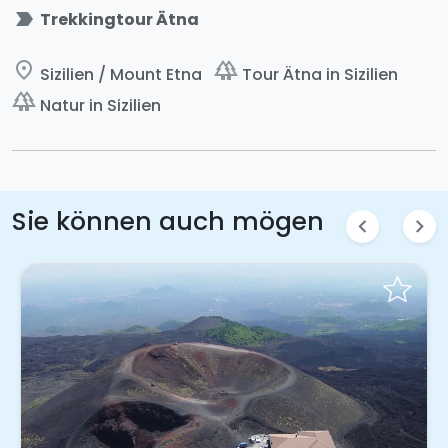
label_important
Trekkingtour Ätna
place
forest
Sizilien / Mount Etna
Tour Ätna in Sizilien
forest
Natur in Sizilien
Sie können auch mögen
chevron_left
chevron_right