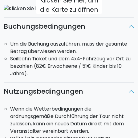
Klicken Sie hier, um
zurückbringt. Ein Abenteuer, bei dem du die Urkraft
die Karte zu öffnen
der Natur spüren wirst.
Buchungsbedingungen
Treffpunk
t: 9:00 Uhr / Tourbeginn: 9:30 Uhr
Treffpunkt:
10:30 Uhr
passend zur Ankunft mit dem
öffentlichen Bus
/
Tourbeginn: 11:00 Uhr
Um die Buchung auszuführen, muss der gesamte
Dauer
:
5–6 Stunden (abhängig vom Tempo der
Betrag überwiesen werden.
Gruppe)
Seilbahn Ticket und dem 4x4-Fahrzeug vor Ort zu
bezahlen (82€ Erwachsene / 51€ Kinder bis 10
Wenn du den Pick-up-Service bevorzugst, kannst du
Jahre).
die spezielle Option mit Transfer von deiner
Unterkunft in Catania über
diesen Link
buchen.
Nutzungsbedingungen
Wenn die Wetterbedingungen die
ordnungsgemäße Durchführung der Tour nicht
zulassen, kann ein neues Datum direkt mit dem
Veranstalter vereinbart werden.