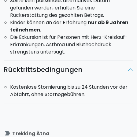
Sollte kein passendes alternatives Datum
gefunden werden, erhalten Sie eine
Rückerstattung des gezahlten Betrags.
Kinder können an der Erfahrung
nur ab 9 Jahren
teilnehmen.
Die Exkursion ist für Personen mit Herz-Kreislauf-
Erkrankungen, Asthma und Bluthochdruck
strengstens untersagt.
Rücktrittsbedingungen
Kostenlose Stornierung bis zu 24 Stunden vor der
Abfahrt, ohne Stornogebühren.
label_important
Trekking Ätna