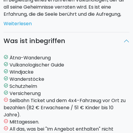
all seine Geheimnisse verraten wird. Es ist eine
Erfahrung, die die Seele berührt und die Aufregung,
den Gipfel zu erreichen, mit der Bewunderung für die
Weiterlesen
wilden, mondähnlichen Landschaften verbindet.
Was ist inbegriffen
Dein Aufstieg beginnt in der Gegend des
Rifugio
Sapienza
auf 1900 Metern. Mit der
Seilbahn
fährst
du bis auf 2500 Meter, um dann mit
4x4
-
Ätna-Wanderung
task_alt
Geländefahrzeugen auf 2850 Meter weiterzufahren –
Vulkanologischer Guide
task_alt
dem Ausgangspunkt für dein eigentliches Trekking zu
Windjacke
task_alt
den
Gipfelkratern
. Nach etwa zwei Stunden
Wanderstöcke
task_alt
Wanderung, vorbei an noch "warmen" Lavafeldern
Schutzhelm
task_alt
und über weite Flächen aus Vulkansand, der unter
Versicherung
task_alt
deinen Füßen knirscht, erreichst du den Gipfel auf
Seilbahn Ticket und dem 4x4-Fahrzeug vor Ort zu
remove_circle_outline
3340 Metern.
bezahlen (82 € Erwachsene / 51 € Kinder bis 10
Jahre).
Oben angekommen, wirst du dich wie auf dem Dach
Mittagessen.
remove_circle_outline
der Welt fühlen. Du wanderst am Rand des
All das, was bei "Im Angebot enthalten" nicht
remove_circle_outline