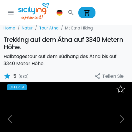
shopping_cart
menu
search
Home
Natur
Tour Ätna
Mt Etna Hiking
Trekking auf dem Ätna auf 3340 Metern
Höhe.
Halbtagestour auf dem Südhang des Ätna bis auf
3340 Meter Höhe.
star
Teilen Sie
5
share
(680)
OFFERTA
Previous
Nex