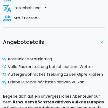
translate
arrow_drop_down
Italienisch und...
people_alt
Min. 1 Person
Angebotdetails
Kostenlose Stornierung
Volle Rückerstattung bei schlechtem Wetter
Außergewöhnliches Trekking zu den Gipfelkratern
Erlebe Europas höchsten aktiven Vulkan
Begebe dich auf ein unvergessliches Abenteuer auf
dem
Ätna
,
dem höchsten aktiven Vulkan Europas
,
in Begleitung eines erfahrenen Vulkanologen, der dir