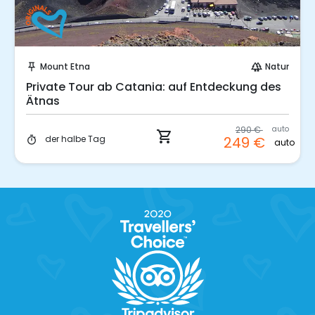
Sofort buchen!
Mount Etna
Natur
push_pin
forest
Private Tour ab Catania: auf Entdeckung des
Ätnas
290 €
auto
shopping_cart
der halbe Tag
249 €
timer
auto