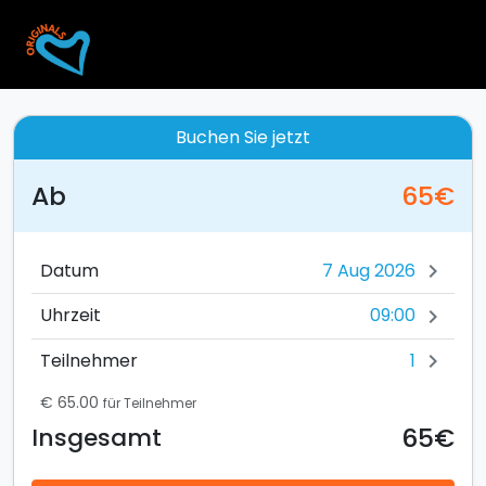
Buchen Sie jetzt
Ab
65€
Datum
chevron_right
09:00
Uhrzeit
chevron_right
1
Teilnehmer
chevron_right
€ 65.00
für Teilnehmer
65€
Insgesamt