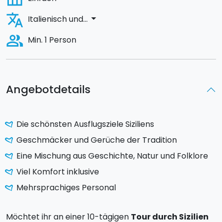
translate
arrow_drop_down
Italienisch und...
people_alt
Min. 1 Person
Angebotdetails
Die schönsten Ausflugsziele Siziliens
Geschmäcker und Gerüche der Tradition
Eine Mischung aus Geschichte, Natur und Folklore
Viel Komfort inklusive
Mehrsprachiges Personal
Möchtet ihr an einer 10-tägigen
Tour durch Sizilien