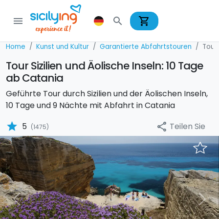
shopping_cart
menu
search
Home
Kunst und Kultur
Garantierte Abfahrtstouren
Tour 
Tour Sizilien und Äolische Inseln: 10 Tage
ab Catania
Geführte Tour durch Sizilien und der Äolischen Inseln,
10 Tage und 9 Nächte mit Abfahrt in Catania
star
Teilen Sie
5
share
(1475)
Previous
Nex