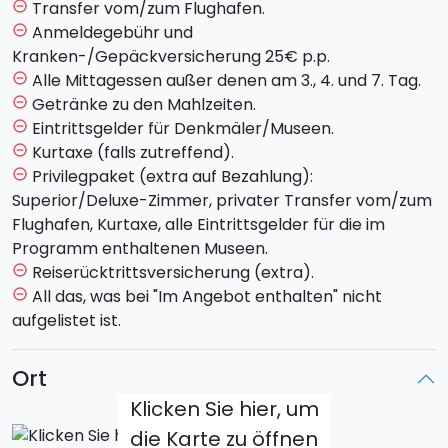
die sieben
Gärten von San Giorgio
kennenlernen.
Transfer vom/zum Flughafen.
remove_circle_outline
Während der Verkostung typisch lokaler Gerichte
Anmeldegebühr und
remove_circle_outline
könnt ihr das Panorama genießen, das sich vor euch
Kranken-/Gepäckversicherung 25€ p.p.
eröffnet.
Alle Mittagessen außer denen am 3., 4. und 7. Tag.
remove_circle_outline
Getränke zu den Mahlzeiten.
remove_circle_outline
Weiterfahrt in Richtung
Piazza Armerina.
Der
Eintrittsgelder für Denkmäler/Museen.
remove_circle_outline
Nachmittag ist dem Besuch der prächtigen
Villa
Kurtaxe (falls zutreffend).
remove_circle_outline
Romana del Casale gewidmet, aus der späten
Privilegpaket (extra auf Bezahlung):
remove_circle_outline
Kaiserzeit entstehend und UNESCO-Weltkulturerbe.
Superior/Deluxe-Zimmer, privater Transfer vom/zum
Die majestätische Villa, die vielleicht einem Vertreter
Flughafen, Kurtaxe, alle Eintrittsgelder für die im
der römischen senatorischen Aristokratie gehörte,
Programm enthaltenen Museen.
hat einen monumentalen Eingang und eine
Reiserücktrittsversicherung (extra).
remove_circle_outline
unvergleichliche Mosaikerweiterung mit Jagd- und
All das, was bei "Im Angebot enthalten" nicht
remove_circle_outline
Unterhaltungsszenen und Episoden, die mit
aufgelistet ist.
Mythologie und Alltag zu tun haben. Transfer zum
Hotel in Agrigent, Abendessen und Übernachtung.
Ort
Klicken Sie hier, um
Tag 4 - Dienstag - AGRIGENT, MARSALA UND
die Karte zu öffnen
SALINE (Hotel in Palermo)