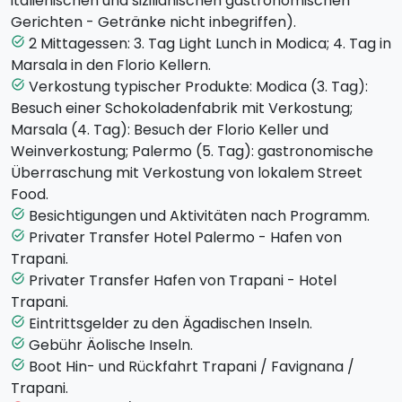
italienischen und sizilianischen gastronomischen
Paradiso und das Ohr des Dionysos. Der Tag geht
Gerichten - Getränke nicht inbegriffen).
weiter in Richtung
Noto
, der Hauptstadt des
2 Mittagessen: 3. Tag Light Lunch in Modica; 4. Tag in
task_alt
sizilianischen Barocks, wo ihr spazieren gehen und den
Marsala in den Florio Kellern.
Flair des Ortes kennenlernen könnt. Rückkehr nach
Verkostung typischer Produkte: Modica (3. Tag):
task_alt
Catania, Abendessen und Übernachtung im Hotel.
Besuch einer Schokoladenfabrik mit Verkostung;
Marsala (4. Tag): Besuch der Florio Keller und
Tag 3 - Montag -
RAGUSA IBLA, MODICA UND
Weinverkostung; Palermo (5. Tag): gastronomische
PIAZZA ARMERINA (Hotel in Agrigent)
Überraschung mit Verkostung von lokalem Street
Nach dem Frühstück im Hotel Fahrt nach
Ragusa
Food.
Ibla
, der Wiege des spät-sizilianischen Barocks.
Besichtigungen und Aktivitäten nach Programm.
task_alt
Weiterfahrt nach
Modica
, reich an Schätzen
Privater Transfer Hotel Palermo - Hafen von
task_alt
barocker Architektur, ebenfalls von der Unesco zum
Trapani.
Weltkulturerbe erklärt. Während der Tour werdet ihr
Privater Transfer Hafen von Trapani - Hotel
task_alt
einen Zwischenstop in einer der besten
Trapani.
Schokoladenfabriken der Stadt machen. Ihr werdet
Eintrittsgelder zu den Ägadischen Inseln.
task_alt
außerdem von dem Besuch des Palazzo Castro
Gebühr Äolische Inseln.
task_alt
Polara Grimaldi aus dem 17. Jahrhundert mit einem
Boot Hin- und Rückfahrt Trapani / Favignana /
task_alt
spektakulären Blick über die Stadt begeistert sein und
Trapani.