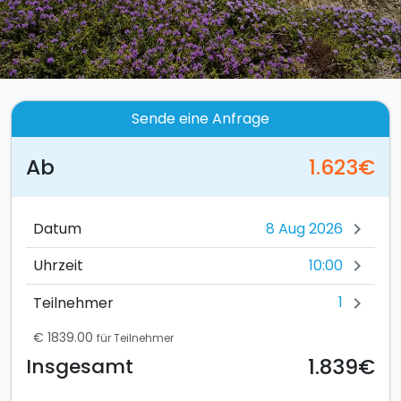
Sende eine Anfrage
Ab
1.623€
Datum
chevron_right
10:00
Uhrzeit
chevron_right
1
Teilnehmer
chevron_right
€ 1839.00
für Teilnehmer
1.839€
Insgesamt