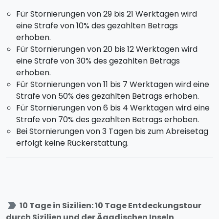
imposante arabisch-normannische Kathedrale und
Für Stornierungen von 29 bis 21 Werktagen wird
den prächtigen Kreuzgang besuchen werdet. Nach
eine Strafe von 10% des gezahlten Betrags
dem Besuch kehrt ihr nach Palermo zurück, um eine
erhoben.
Führung durch das historische Zentrum zu
Für Stornierungen von 20 bis 12 Werktagen wird
unternehmen. Einige der Denkmäler, die ihr besuchen
eine Strafe von 30% des gezahlten Betrags
werdet: Pfalzkapelle, Martorana, Kathedrale von
erhoben.
Palermo, Bezirk Kalsa, Brunnen der Piazza Pretoria
Für Stornierungen von 11 bis 7 Werktagen wird eine
und Massimo-Theater. Während der Tour erwartet
Strafe von 50% des gezahlten Betrags erhoben.
euch eine gastronomische Überraschung in der
Für Stornierungen von 6 bis 4 Werktagen wird eine
historischen Antica Focacceria S. Francesco.
Strafe von 70% des gezahlten Betrags erhoben.
Mittagessen eurer Wahl. Nach dem Besuch und etwas
Bei Stornierungen von 3 Tagen bis zum Abreisetag
Freizeit kehrt ihr zum Hotel zurück, Abendessen und
erfolgt keine Rückerstattung.
Übernachtung.
Tag 6 - Donnerstag - PALERMO UND FAVIGNANA
(Hotel in Favignana)
Privater Transfer zum Hafen von Trapani, von wo aus
label_important
10 Tage in Sizilien: 10 Tage Entdeckungstour
ihr mit dem Tragflügelboot Favignana erreicht, die
durch Sizilien und der Ägadischen Inseln