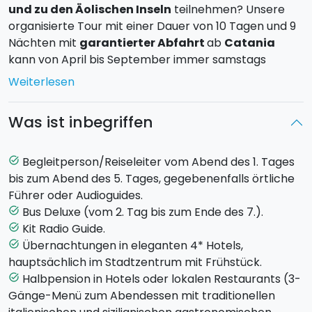
und zu den Äolischen Inseln
teilnehmen? Unsere
organisierte Tour mit einer Dauer von 10 Tagen und 9
Nächten mit
garantierter Abfahrt
ab
Catania
kann von April bis September immer samstags
angetreten werden und sieht das folgende
Weiterlesen
Programm vor:
Was ist inbegriffen
Tag 1 - Samstag - CATANIA (Hotel in Catania)
Eigenständige Anreise ins Hotel in der charmanten
Stadt Catania. Am späten Nachmittag Treffen mit
Begleitperson/Reiseleiter vom Abend des 1. Tages
task_alt
unserem Guide, Abendessen und Übernachtung im
bis zum Abend des 5. Tages, gegebenenfalls örtliche
Hotel.
Führer oder Audioguides.
Bus Deluxe (vom 2. Tag bis zum Ende des 7.).
task_alt
Tag 2 - Sonntag - SYRAKUS UND NOTO (Hotel in
Kit Radio Guide.
task_alt
Catania)
Übernachtungen in eleganten 4* Hotels,
task_alt
Der Tag beginnt mit dem Besuch von
Syrakus
und
hauptsächlich im Stadtzentrum mit Frühstück.
des
Archäologischen Parks von Neapolis
. Zu
Halbpension in Hotels oder lokalen Restaurants (3-
task_alt
Beginn werdet ihr das Griechische Theater besuchen,
Gänge-Menü zum Abendessen mit traditionellen
das römische Amphitheater sowie die Latomie del