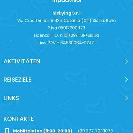
Sicilying S.r.l
Via Crociferi 62, 95124 Catania (CT) Sicilia, Italia
P.iva 0‍5017200873
Licenza T.O. n.101/S9/TUR/Sicilia
Ass. ERV n.64630084-RC17
AKTIVITÄTEN
REISEZIELE
LINKS
KONTAKTE
phone_iphone
Mobiltelefon (9:00-20:00)
+39 377 7033073