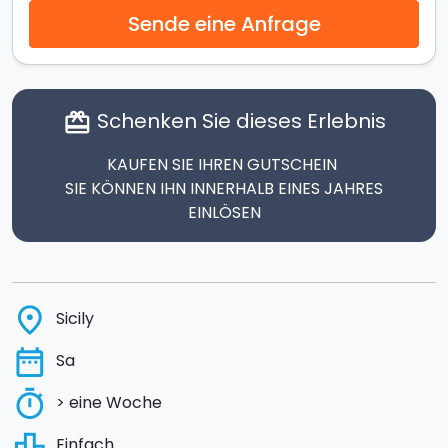
Sende eine Anfrage
Schenken Sie dieses Erlebnis
card_giftcard
KAUFEN SIE IHREN GUTSCHEIN
SIE KÖNNEN IHN INNERHALB EINES JAHRES
EINLÖSEN
place
Sicily
date_range
Sa
timer
> eine Woche
leaderboard
Einfach